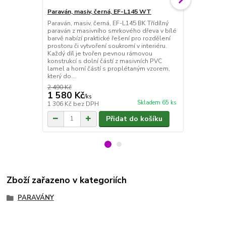
Paraván, masiv, černá, EF-L145 WT
Paraván hně
Paraván, masiv, černá, EF-L145 BK Třídílný
Paraván hněd
paraván z masivního smrkového dřeva v bílé
masivního s
barvě nabízí praktické řešení pro rozdělení
provedení na
prostoru či vytvoření soukromí v interiéru.
rozdělení pr
Každý díl je tvořen pevnou rámovou
interiéru. Pe
konstrukcí s dolní částí z masivních PVC
tenkých smrk
lamel a horní částí s proplétaným vzorem,
paravánu pří
který do...
Díky třem oto
2 490 Kč
2 190 Kč
1 580 Kč
1 380 Kč
/
ks
Skladem 65 ks
1 306 Kč
bez DPH
1 140 Kč
bez
Přidat do košíku
Zboží zařazeno v kategoriích
PARAVÁNY