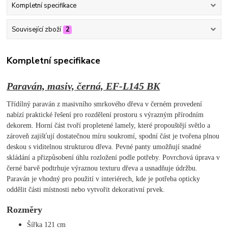
Kompletní specifikace
Související zboží
2
Kompletní specifikace
Paraván, masiv, černá, EF-L145 BK
Třídílný paraván z masivního smrkového dřeva v černém provedení
nabízí praktické řešení pro rozdělení prostoru s výrazným přírodním
dekorem. Horní část tvoří propletené lamely, které propouštějí světlo a
zároveň zajišťují dostatečnou míru soukromí, spodní část je tvořena plnou
deskou s viditelnou strukturou dřeva. Pevné panty umožňují snadné
skládání a přizpůsobení úhlu rozložení podle potřeby. Povrchová úprava v
černé barvě podtrhuje výraznou texturu dřeva a usnadňuje údržbu.
Paraván je vhodný pro použití v interiérech, kde je potřeba opticky
oddělit části místnosti nebo vytvořit dekorativní prvek.
Rozměry
Šířka 121 cm