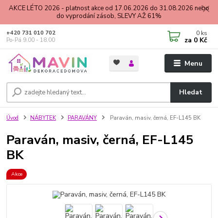
AKCE LÉTO 2026 - platnost akce od 17.06.2026 do 31.08.2026 nebo
do vyprodání zásob, SLEVY AŽ 61%
0
ks
+420 731 010 702
za
0 Kč
Po-Pá 9.00 - 18.00
Menu
Hledat
Úvod
NÁBYTEK
PARAVÁNY
Paraván, masiv, černá, EF-L145 BK
Paraván, masiv, černá, EF-L145
BK
Akce