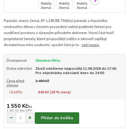
Paraván, masiv, černá, EF-L145 BK Třídílný paraván z masivního
smrkového dřeva v černém provedení nabízí praktické řešení pro
rozdělení prostoru s výrazným přírodním dekorem. Horní část tvoří
propletené lamely, které propouštějí světlo a zároveň zajišťují
dostatečnou míru soukromí, spodní část je tv...
celý popis
Dostupnost
Skladem 98 ks
Doba odeslání
Zboží odešleme nejpozději 11.08.2026 do 17:00.
Pro objednávky odeslané dnes do 24:00
Cena před
2 490 Kč
slevou
Ušetříte
940 Kč (
38
% sleva)
1 550 Kč
/
ks
1 281 Kč
bez DPH
Přidat do košíku