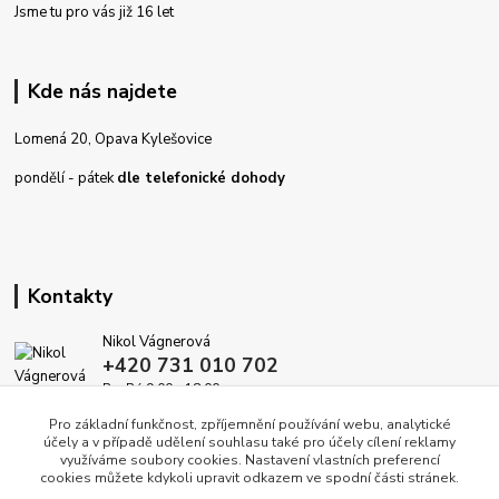
Jsme tu pro vás již 16 let
Kde nás najdete
Lomená 20, Opava Kylešovice
pondělí - pátek
dle telefonické dohody
Kontakty
Nikol Vágnerová
+420 731 010 702
Po-Pá 9.00 - 18.00
Pro základní funkčnost, zpříjemnění používání webu, analytické
info@dekoracedomova.cz
účely a v případě udělení souhlasu také pro účely cílení reklamy
využíváme soubory cookies. Nastavení vlastních preferencí
cookies můžete kdykoli upravit odkazem ve spodní části stránek.