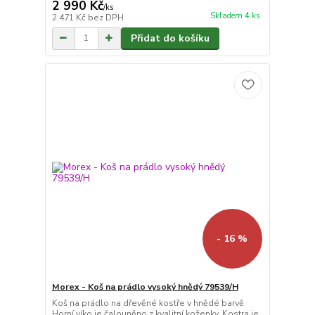
2 990 Kč
/
ks
Skladem 4 ks
2 471 Kč
bez DPH
Přidat do košíku
- 16 %
Morex - Koš na prádlo vysoký hnědý 79539/H
Koš na prádlo na dřevěné kostře v hnědé barvě
Horní víko je čalouněno z kvalitní koženky. Kostra je