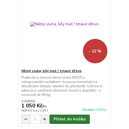
- 12 %
Němý sluha, bílý mat / tmavé dřevo
Praktický a stylový němý sluha 81870 s
integrovaným sedákem, kovovou konstrukcí a
dřevěnými detaily. Ideální do předsíně, ložnice či
šatny pro zavěšení oblečení, bund a doplňků – s
nosností až 90 kg
1 190 Kč
1 050 Kč
/
ks
Skladem 100 ks
868 Kč
bez DPH
Přidat do košíku