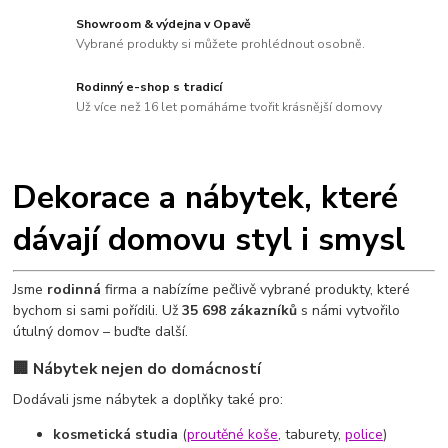
Showroom & výdejna v Opavě
Vybrané produkty si můžete prohlédnout osobně.
Rodinný e-shop s tradicí
Už více než 16 let pomáháme tvořit krásnější domovy
Dekorace a nábytek, které
dávají domovu styl i smysl
Jsme
rodinná
firma a nabízíme pečlivě vybrané produkty, které
bychom si sami pořídili. Už
35 698 zákazníků
s námi vytvořilo
útulný domov – buďte další.
🏢 Nábytek nejen do domácností
Dodávali jsme nábytek a doplňky také pro:
kosmetická studia
(
proutěné koše
, taburety,
police
)