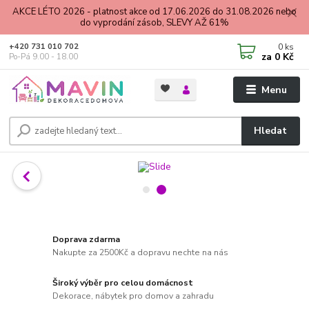
AKCE LÉTO 2026 - platnost akce od 17.06.2026 do 31.08.2026 nebo
do vyprodání zásob, SLEVY AŽ 61%
0
ks
+420 731 010 702
za
0 Kč
Po-Pá 9.00 - 18.00
Menu
Hledat
Doprava zdarma
Nakupte za 2500Kč a dopravu nechte na nás
Široký výběr pro celou domácnost
Dekorace, nábytek pro domov a zahradu