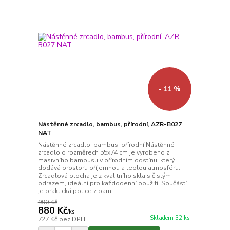
- 11 %
Nástěnné zrcadlo, bambus, přírodní, AZR-B027
NAT
Nástěnné zrcadlo, bambus, přírodní Nástěnné
zrcadlo o rozměrech 55x74 cm je vyrobeno z
masivního bambusu v přírodním odstínu, který
dodává prostoru příjemnou a teplou atmosféru.
Zrcadlová plocha je z kvalitního skla s čistým
odrazem, ideální pro každodenní použití. Součástí
je praktická police z bam...
990 Kč
880 Kč
/
ks
Skladem 32 ks
727 Kč
bez DPH