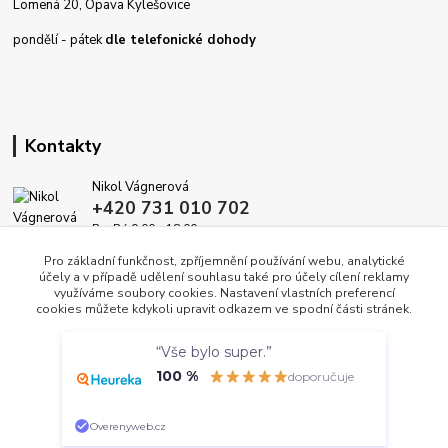
Lomená 20, Opava Kylešovice
pondělí - pátek
dle telefonické dohody
Kontakty
Nikol Vágnerová
+420 731 010 702
Po-Pá 9.00 - 18.00
Pro základní funkčnost, zpříjemnění používání webu, analytické
info@dekoracedomova.cz
účely a v případě udělení souhlasu také pro účely cílení reklamy
využíváme soubory cookies. Nastavení vlastních preferencí
cookies můžete kdykoli upravit odkazem ve spodní části stránek.
Souhlasím
“Vše bylo super.”
Nastavení
100 %
doporučuje
Copyright © 2010 — 2026 DekoraceDomova.cz, všechna práva vyhrazena.
Souhlas můžete odmítnout
zde
.
Vytvořeno na
Eshop-rychle.cz
Overenyweb.cz