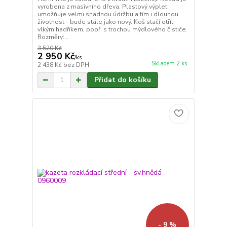
vyrobena z masivního dřeva. Plastový výplet
umožňuje velmi snadnou údržbu a tím i dlouhou
životnost - bude stále jako nový. Koš stačí otřít
vlkým hadříkem, popř. s trochou mýdlového čističe.
Rozměry:...
3 520 Kč
2 950 Kč
/
ks
Skladem 2 ks
2 438 Kč
bez DPH
Přidat do košíku
- 9 %