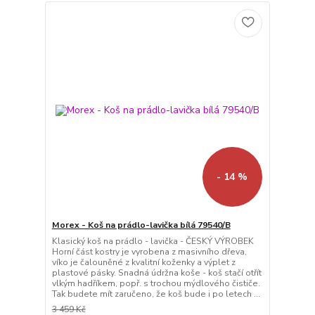
- 14 %
Morex - Koš na prádlo-lavička bílá 79540/B
Klasický koš na prádlo - lavička - ČESKÝ VÝROBEK
Horní část kostry je vyrobena z masivního dřeva,
víko je čalouněné z kvalitní koženky a výplet z
plastové pásky. Snadná údržna koše - koš stačí otřít
vlkým hadříkem, popř. s trochou mýdlového čističe.
Tak budete mít zaručeno, že koš bude i po letech ...
3 459 Kč