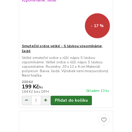
- 17 %
Smuteční srdce velké - S láskou vzpomínáme,
šedé
Velké smuteční srdce s růží, nápis S láskou
vzpomínáme. Velké srdce s růží, nápis S láskou
vzpomínáme. Rozměry: 20 x 12 x 4 cm Materiál
polyresin. Barva: šedá. Výrobek není mrazuvzdorný.
Není hračka.
239 Kč
199 Kč
/
ks
Skladem 10 ks
164 Kč
bez DPH
Přidat do košíku