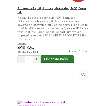
Autronic - Regál, 4 police, dekor dub, MDF, černý
lak
Regál, 4 police, dekor dub, MDF, černý lak
Odlehčený policový regál. Kostra vyrobena z
kovových hranatých profilů černé barvy. Na police je
použita MDF deska s povrchovou úpravou 3D folie v
textuře dubu. Balení obsahuje sadu umožňující
připevnění ke stěně PARAMETRY PRODUKTU Šířka
(cm): 29,20 H...
590 Kč
490 Kč
/
ks
Skladem 100 ks
405 Kč
bez DPH
Přidat do košíku