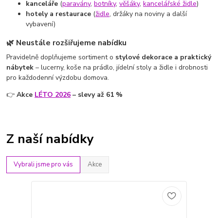
kanceláře
(
paravány
,
botníky
,
věšáky
,
kancelářské židle
)
hotely a restaurace
(
židle
, držáky na noviny a další
vybavení)
🌿 Neustále rozšiřujeme nabídku
Pravidelně doplňujeme sortiment o
stylové dekorace a praktický
nábytek
– lucerny, koše na prádlo, jídelní stoly a židle i drobnosti
pro každodenní výzdobu domova.
👉
Akce
LÉTO 2026
– slevy až 61 %
Z naší nabídky
Vybrali jsme pro vás
Akce