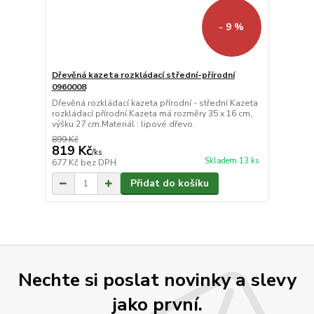
- 9 %
Dřevěná kazeta rozkládací střední-přírodní
0960008
Dřevěná rozkládací kazeta přírodní - střední Kazeta
rozkládací přírodní.Kazeta má rozměry 35 x 16 cm,
výšku 27 cm.Materiál : lipové dřevo.
899 Kč
819 Kč
/
ks
Skladem 13 ks
677 Kč
bez DPH
Přidat do košíku
Nechte si poslat novinky a slevy
jako první.