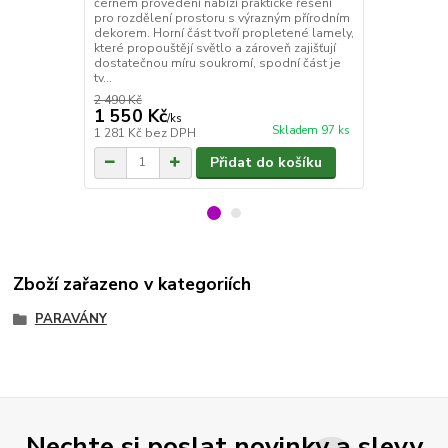
černém provedení nabízí praktické řešení
barvě nabízí 
pro rozdělení prostoru s výrazným přírodním
prostoru či v
dekorem. Horní část tvoří propletené lamely,
Každý díl je
které propouštějí světlo a zároveň zajišťují
konstrukcí s 
dostatečnou míru soukromí, spodní část je
lamel a horn
tv...
který do...
2 490 Kč
2 490 Kč
1 550 Kč
1 580 Kč
/
ks
Skladem 97 ks
1 281 Kč
bez DPH
1 306 Kč
bez
Přidat do košíku
Zboží zařazeno v kategoriích
PARAVÁNY
Nechte si poslat novinky a slevy