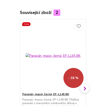
Související zboží
2
Akce
Akce
- 38 %
Paraván, masiv, černá, EF-L145 BK
Paraván, ma
Paraván, masiv, černá, EF-L145 BK Třídílný
Paraván, mas
paraván z masivního smrkového dřeva v
paraván z ma