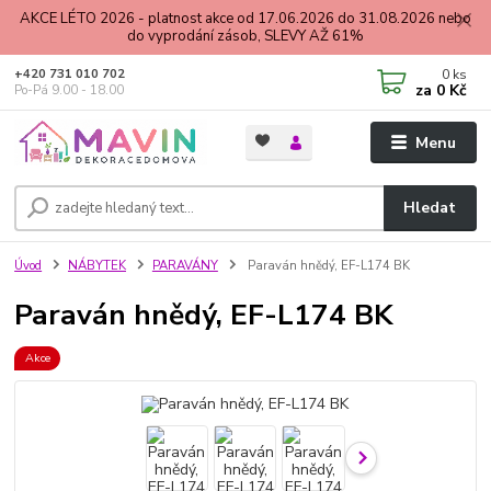
AKCE LÉTO 2026 - platnost akce od 17.06.2026 do 31.08.2026 nebo
do vyprodání zásob, SLEVY AŽ 61%
0
ks
+420 731 010 702
za
0 Kč
Po-Pá 9.00 - 18.00
Menu
Hledat
Úvod
NÁBYTEK
PARAVÁNY
Paraván hnědý, EF-L174 BK
Paraván hnědý, EF-L174 BK
Akce