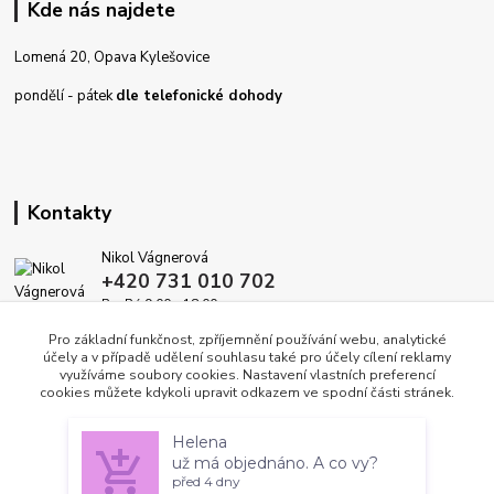
Kde nás najdete
Lomená 20, Opava Kylešovice
pondělí - pátek
dle telefonické dohody
Kontakty
Nikol Vágnerová
+420 731 010 702
Po-Pá 9.00 - 18.00
Pro základní funkčnost, zpříjemnění používání webu, analytické
info@dekoracedomova.cz
účely a v případě udělení souhlasu také pro účely cílení reklamy
využíváme soubory cookies. Nastavení vlastních preferencí
cookies můžete kdykoli upravit odkazem ve spodní části stránek.
Souhlasím
Nastavení
Helena
už má objednáno. A co vy?
před 4 dny