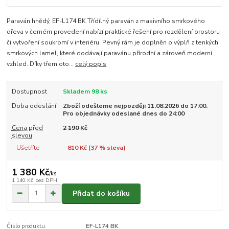
Paraván hnědý, EF-L174 BK Třídílný paraván z masivního smrkového
dřeva v černém provedení nabízí praktické řešení pro rozdělení prostoru
či vytvoření soukromí v interiéru. Pevný rám je doplněn o výplň z tenkých
smrkových lamel, které dodávají paravánu přírodní a zároveň moderní
vzhled. Díky třem oto...
celý popis
Dostupnost
Skladem 98 ks
Doba odeslání
Zboží odešleme nejpozději 11.08.2026 do 17:00.
Pro objednávky odeslané dnes do 24:00
Cena před
2 190 Kč
slevou
Ušetříte
810 Kč (
37
% sleva)
1 380 Kč
/
ks
1 140 Kč
bez DPH
Přidat do košíku
Číslo produktu:
EF-L174 BK