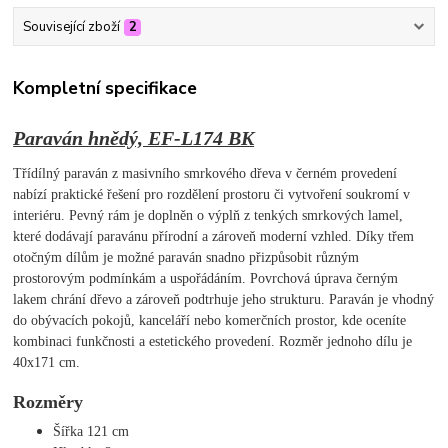
Související zboží
2
Kompletní specifikace
Paraván hnědý, EF-L174 BK
Třídílný paraván z masivního smrkového dřeva v černém provedení
nabízí praktické řešení pro rozdělení prostoru či vytvoření soukromí v
interiéru. Pevný rám je doplněn o výplň z tenkých smrkových lamel,
které dodávají paravánu přírodní a zároveň moderní vzhled. Díky třem
otočným dílům je možné paraván snadno přizpůsobit různým
prostorovým podmínkám a uspořádáním. Povrchová úprava černým
lakem chrání dřevo a zároveň podtrhuje jeho strukturu. Paraván je vhodný
do obývacích pokojů, kanceláří nebo komerčních prostor, kde oceníte
kombinaci funkčnosti a estetického provedení. Rozměr jednoho dílu je
40x171 cm.
Rozměry
Šířka 121 cm