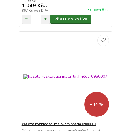
1 299 Kč
1 049 Kč
/
ks
Skladem 8 ks
867 Kč
bez DPH
Přidat do košíku
- 14 %
kazeta rozkládací malá-tm.hnědá 0960007
Dřevěná rozkládací kazeta tmavě hnědá - malá