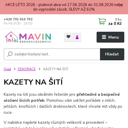
AKCE LÉTO 2026 - platnost akce od 17.06.2026 do 31.08.2026 nebo
do vyprodání zásob, SLEVY AŽ 61%
0
ks
+420 731 010 702
za
0 Kč
Po-Pá 9.00 - 18.00
Menu
Hledat
Úvod
DEKORACE
KAZETY NA ŠITÍ
KAZETY NA ŠITÍ
Kazety na šití jsou ideálním řešením pro
přehledné a bezpečné
uložení šicích potřeb
. Pomohou vám udržet pořádek v nitích,
jehlách, knoflících i dalších drobnostech, které chcete mít vždy po
ruce.
V nabídce najdete kazety různých velikostí a provedení –