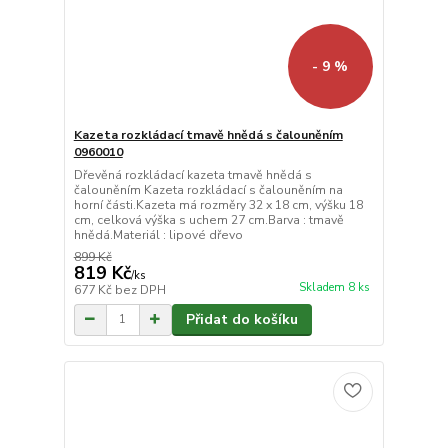
- 9 %
Kazeta rozkládací tmavě hnědá s čalouněním
0960010
Dřevěná rozkládací kazeta tmavě hnědá s
čalouněním Kazeta rozkládací s čalouněním na
horní části.Kazeta má rozměry 32 x 18 cm, výšku 18
cm, celková výška s uchem 27 cm.Barva : tmavě
hnědá.Materiál : lipové dřevo
899 Kč
819 Kč
/
ks
Skladem 8 ks
677 Kč
bez DPH
Přidat do košíku