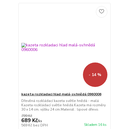
- 14 %
kazeta rozkladaci hlad malá-sv.hnědá 0960006
Dřevěná rozkládací kazeta světle hnědá - malá
Kazeta rozkládací světle hnědá.Kazeta má rozměry
30 x 14 cm, výšku 24 cm.Materiál : lipové dřevo.
799 Kč
689 Kč
/
ks
Skladem 16 ks
569 Kč
bez DPH