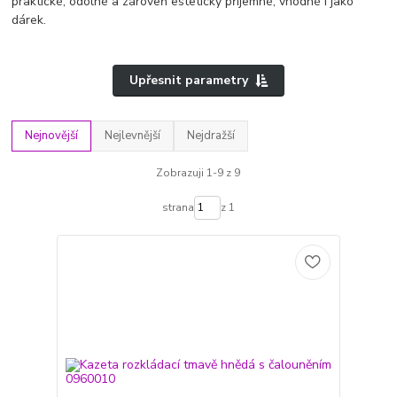
praktické, odolné a zároveň esteticky příjemné, vhodné i jako
dárek.
Upřesnit parametry
Nejnovější
Nejlevnější
Nejdražší
Zobrazuji 1-9 z 9
strana
z 1