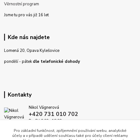
Věrnostní program
Jsme tu pro vás již 16 let
Kde nás najdete
Lomená 20, Opava Kylešovice
pondělí - pátek
dle telefonické dohody
Kontakty
Nikol Vágnerová
+420 731 010 702
Po-Pá 9.00 - 18.00
Pro základní funkčnost, zpříjemnění používání webu, analytické
info@dekoracedomova.cz
účely a v případě udělení souhlasu také pro účely cílení reklamy