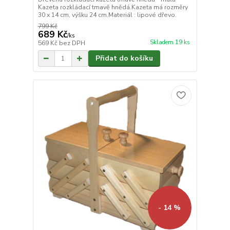
Kazeta rozkládací tmavě hnědá.Kazeta má rozměry
30 x 14 cm, výšku 24 cm.Materiál : lipové dřevo.
799 Kč
689 Kč
/
ks
Skladem 19 ks
569 Kč
bez DPH
Přidat do košíku
- 14 %