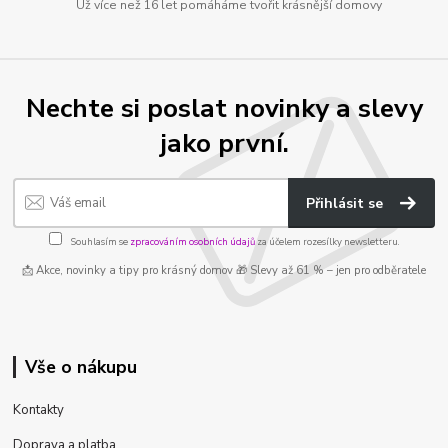
Už více než 16 let pomáháme tvořit krásnější domovy
Nechte si poslat novinky a slevy
jako první.
Přihlásit se
Souhlasím se
zpracováním osobních údajů
za účelem rozesílky newsletteru.
📩 Akce, novinky a tipy pro krásný domov 🎁 Slevy až 61 % – jen pro odběratele
Vše o nákupu
Kontakty
Doprava a platba