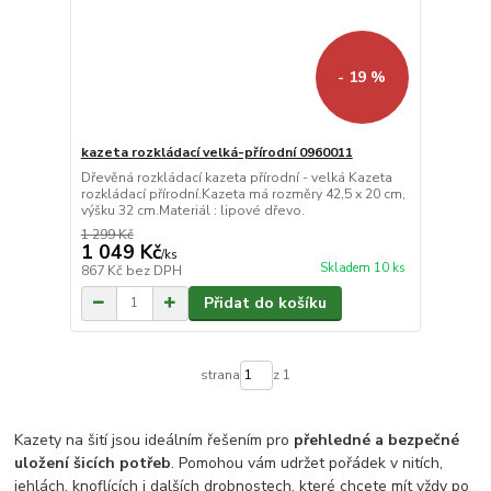
- 19 %
kazeta rozkládací velká-přírodní 0960011
Dřevěná rozkládací kazeta přírodní - velká Kazeta
rozkládací přírodní.Kazeta má rozměry 42,5 x 20 cm,
výšku 32 cm.Materiál : lipové dřevo.
1 299 Kč
1 049 Kč
/
ks
Skladem 10 ks
867 Kč
bez DPH
Přidat do košíku
strana
z 1
Kazety na šití jsou ideálním řešením pro
přehledné a bezpečné
uložení šicích potřeb
. Pomohou vám udržet pořádek v nitích,
jehlách, knoflících i dalších drobnostech, které chcete mít vždy po