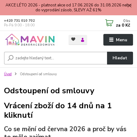
AKCE LÉTO 2026 - platnost akce od 17.06.2026 do 31.08.2026 nebo
do vyprodání zásob, SLEVY AŽ 61%
0
ks
+420 731 010 702
za
0 Kč
Po-Pá 9.00 - 18.00
Menu
Hledat
Úvod
Odstoupení od smlouvy
Odstoupení od smlouvy
Vrácení zboží do 14 dnů na 1
kliknutí
Co se mění od června 2026 a proč by vás