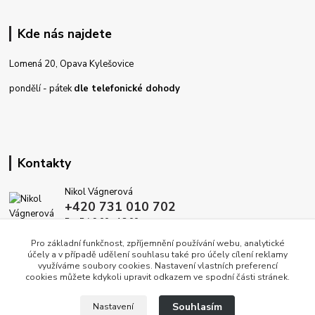
Kde nás najdete
Lomená 20, Opava Kylešovice
pondělí - pátek
dle telefonické dohody
Kontakty
Nikol Vágnerová
+420 731 010 702
Po-Pá 9.00 - 18.00
Pro základní funkčnost, zpříjemnění používání webu, analytické
info@dekoracedomova.cz
účely a v případě udělení souhlasu také pro účely cílení reklamy
využíváme soubory cookies. Nastavení vlastních preferencí
cookies můžete kdykoli upravit odkazem ve spodní části stránek.
Souhlasím
Nastavení