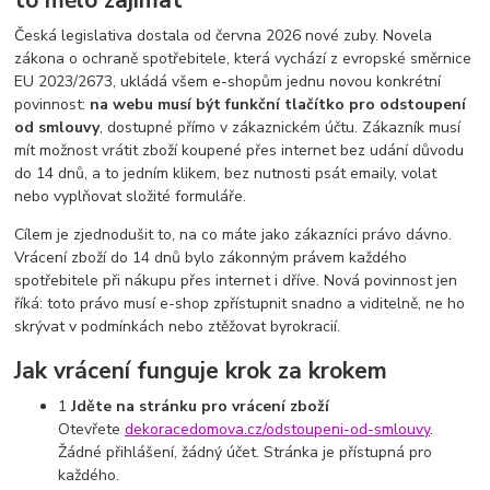
to mělo zajímat
Česká legislativa dostala od června 2026 nové zuby. Novela
zákona o ochraně spotřebitele, která vychází z evropské směrnice
EU 2023/2673, ukládá všem e-shopům jednu novou konkrétní
povinnost:
na webu musí být funkční tlačítko pro odstoupení
od smlouvy
, dostupné přímo v zákaznickém účtu. Zákazník musí
mít možnost vrátit zboží koupené přes internet bez udání důvodu
do 14 dnů, a to jedním klikem, bez nutnosti psát emaily, volat
nebo vyplňovat složité formuláře.
Cílem je zjednodušit to, na co máte jako zákazníci právo dávno.
Vrácení zboží do 14 dnů bylo zákonným právem každého
spotřebitele při nákupu přes internet i dříve. Nová povinnost jen
říká: toto právo musí e-shop zpřístupnit snadno a viditelně, ne ho
skrývat v podmínkách nebo ztěžovat byrokracií.
Jak vrácení funguje krok za krokem
1
Jděte na stránku pro vrácení zboží
Otevřete
dekoracedomova.cz/odstoupeni-od-smlouvy
.
Žádné přihlášení, žádný účet. Stránka je přístupná pro
každého.