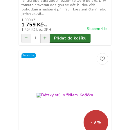
jejichž opěradla zdobí roztomilé tváře pejsků. Díky
tomuto hravému designu se děti budou cítit
pohodlně a nadšeně při hrách, kreslení, čtení nebo
jiných aktivit...
1 999 Kč
1 759 Kč
/
ks
Skladem 4 ks
1 454 Kč
bez DPH
Přidat do košíku
Novinka
- 9 %