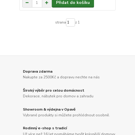
Přidat do košíku
strana
z 1
Doprava zdarma
Nakupte za 2500Kč a dopravu nechte na nás
Široký výběr pro celou domácnost
Dekorace, nábytek pro domov a zahradu
Showroom & výdejna v Opavě
Vybrané produkty si můžete prohlédnout osobně.
Rodinný e-shop s tradicí
Už více než 16 let pomáháme tvořit krásnější domovy