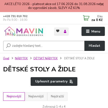
AKCE LÉTO 2026 - platnost akce od 17.06.2026 do 31.08.2026 nebo
do vyprodání zásob, SLEVY AŽ 61%
0
ks
+420 731 010 702
za
0 Kč
Po-Pá 9.00 - 18.00
Menu
Hledat
Úvod
NÁBYTEK
DĚTSKÝ NÁBYTEK
DĚTSKÉ STOLY A ŽIDLE
DĚTSKÉ STOLY A ŽIDLE
Upřesnit parametry
Nejnovější
Nejlevnější
Nejdražší
Zobrazuji 1-4 z 4