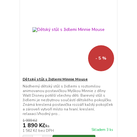
- 5 %
Dětský stůl s židlemi Minnie Mouse
Nádherný dětský stůl s židlemi s roztomilou
animovanou postavičkou Myškou Minnie z dílny
Walt Disney potěší všechny děti. Barevný stůl s
židlemi je nezbytnou součástí dětského pokojíčku.
Známá kreslená postavička rozzáří každý pokojíček
a zároveň vytvoří místo na hraní, kreslení,
relaxaci.Vhodný pro...
1 999 Kč
1 890 Kč
/
ks
Skladem 3 ks
1 562 Kč
bez DPH