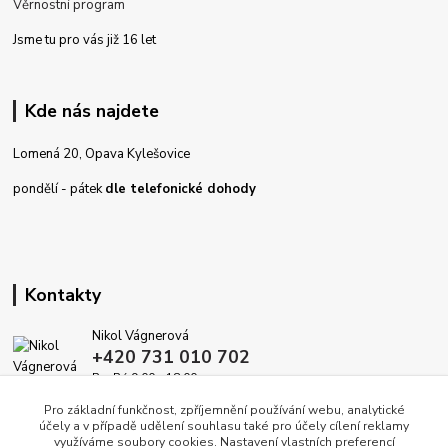
Věrnostní program
Jsme tu pro vás již 16 let
Kde nás najdete
Lomená 20, Opava Kylešovice
pondělí - pátek
dle telefonické dohody
Kontakty
Nikol Vágnerová
+420 731 010 702
Po-Pá 9.00 - 18.00
Pro základní funkčnost, zpříjemnění používání webu, analytické
info@dekoracedomova.cz
účely a v případě udělení souhlasu také pro účely cílení reklamy
využíváme soubory cookies. Nastavení vlastních preferencí