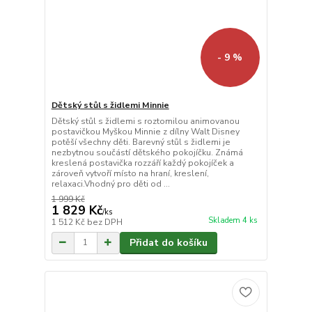
- 9 %
Dětský stůl s židlemi Minnie
Dětský stůl s židlemi s roztomilou animovanou
postavičkou Myškou Minnie z dílny Walt Disney
potěší všechny děti. Barevný stůl s židlemi je
nezbytnou součástí dětského pokojíčku. Známá
kreslená postavička rozzáří každý pokojíček a
zároveň vytvoří místo na hraní, kreslení,
relaxaci.Vhodný pro děti od ...
1 999 Kč
1 829 Kč
/
ks
Skladem 4 ks
1 512 Kč
bez DPH
Přidat do košíku