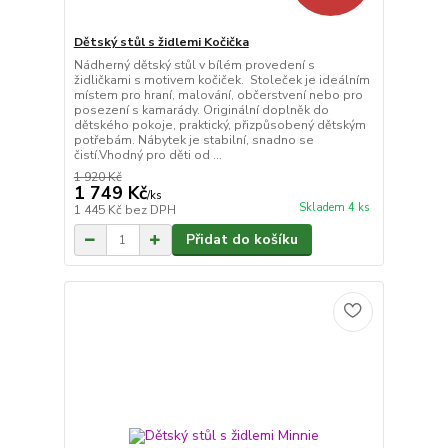
Dětský stůl s židlemi Kočička
Nádherný dětský stůl v bílém provedení s
židličkami s motivem kočiček. Stoleček je ideálním
místem pro hraní, malování, občerstvení nebo pro
posezení s kamarády. Originální doplněk do
dětského pokoje, praktický, přizpůsobený dětským
potřebám. Nábytek je stabilní, snadno se
čistí.Vhodný pro děti od ...
1 920 Kč
1 749 Kč
/
ks
Skladem 4 ks
1 445 Kč
bez DPH
Přidat do košíku