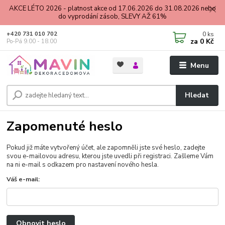
AKCE LÉTO 2026 - platnost akce od 17.06.2026 do 31.08.2026 nebo
do vyprodání zásob, SLEVY AŽ 61%
0
ks
+420 731 010 702
za
0 Kč
Po-Pá 9.00 - 18.00
Menu
Hledat
Zapomenuté heslo
Pokud již máte vytvořený účet, ale zapomněli jste své heslo, zadejte
svou e-mailovou adresu, kterou jste uvedli při registraci. Zašleme Vám
na ni e-mail s odkazem pro nastavení nového hesla.
Váš e-mail:
Obnovit heslo