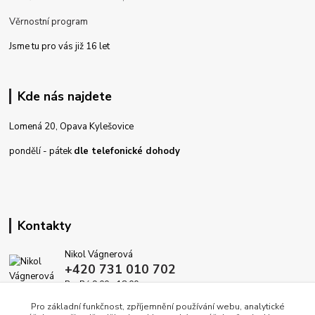
Věrnostní program
Jsme tu pro vás již 16 let
Kde nás najdete
Lomená 20, Opava Kylešovice
pondělí - pátek
dle telefonické dohody
Kontakty
Nikol Vágnerová
+420 731 010 702
Po-Pá 9.00 - 18.00
Pro základní funkčnost, zpříjemnění používání webu, analytické
info@dekoracedomova.cz