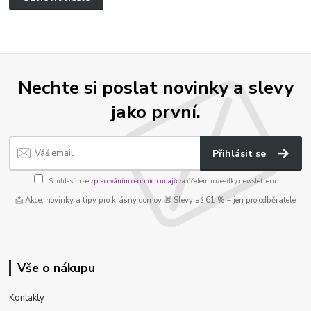
Nechte si poslat novinky a slevy
jako první.
Přihlásit se
Souhlasím se
zpracováním osobních údajů
za účelem rozesílky newsletteru.
📩 Akce, novinky a tipy pro krásný domov 🎁 Slevy až 61 % – jen pro odběratele
Vše o nákupu
Kontakty