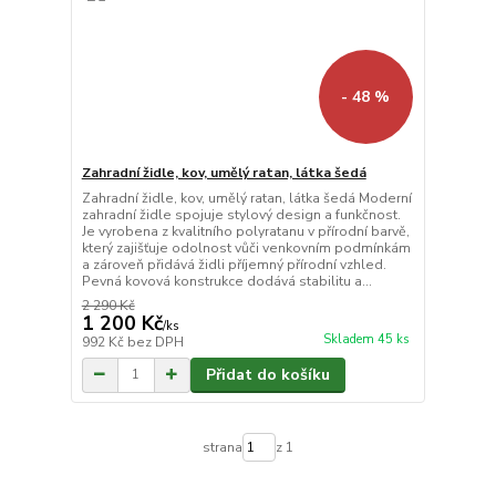
- 48 %
Zahradní židle, kov, umělý ratan, látka šedá
Zahradní židle, kov, umělý ratan, látka šedá Moderní
zahradní židle spojuje stylový design a funkčnost.
Je vyrobena z kvalitního polyratanu v přírodní barvě,
který zajišťuje odolnost vůči venkovním podmínkám
a zároveň přidává židli příjemný přírodní vzhled.
Pevná kovová konstrukce dodává stabilitu a...
2 290 Kč
1 200 Kč
/
ks
Skladem 45 ks
992 Kč
bez DPH
Přidat do košíku
strana
z 1