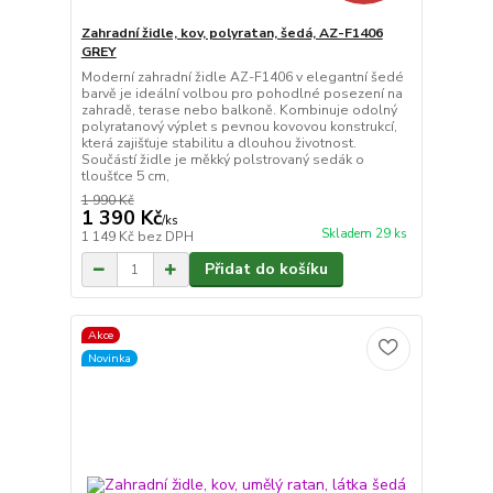
Zahradní židle, kov, polyratan, šedá, AZ-F1406
GREY
Moderní zahradní židle AZ-F1406 v elegantní šedé
barvě je ideální volbou pro pohodlné posezení na
zahradě, terase nebo balkoně. Kombinuje odolný
polyratanový výplet s pevnou kovovou konstrukcí,
která zajišťuje stabilitu a dlouhou životnost.
Součástí židle je měkký polstrovaný sedák o
tloušťce 5 cm,
1 990 Kč
1 390 Kč
/
ks
Skladem 29 ks
1 149 Kč
bez DPH
Přidat do košíku
Akce
Novinka