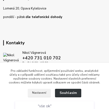
Lomená 20, Opava Kylešovice
pondělí - pátek
dle telefonické dohody
Kontakty
Nikol Vágnerová
+420 731 010 702
Po-Pá 9.00 - 18.00
Pro základní funkčnost, zpříjemnění používání webu, analytické
info@dekoracedomova.cz
účely a v případě udělení souhlasu také pro účely cílení reklamy
využíváme soubory cookies. Nastavení vlastních preferencí
cookies můžete kdykoli upravit odkazem ve spodní části stránek.
Souhlasím
Nastavení
“vše ok”
Copyright © 2010 — 2026 DekoraceDomova.cz, všechna práva vyhrazena.
100 %
doporučuje
Souhlas můžete odmítnout
zde
.