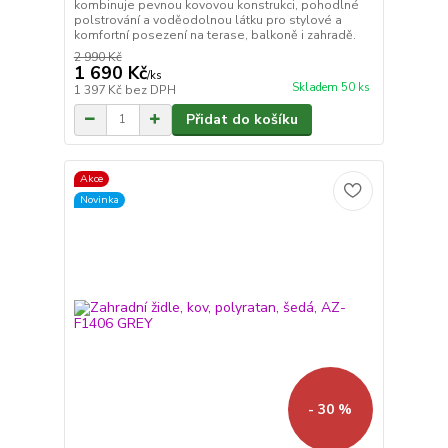
kombinuje pevnou kovovou konstrukci, pohodlné
polstrování a voděodolnou látku pro stylové a
komfortní posezení na terase, balkoně i zahradě.
2 990 Kč
1 690 Kč
/
ks
Skladem 50 ks
1 397 Kč
bez DPH
Přidat do košíku
Akce
Novinka
- 30 %