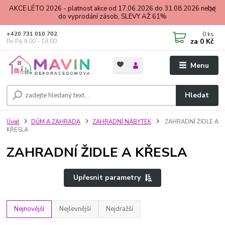
AKCE LÉTO 2026 - platnost akce od 17.06.2026 do 31.08.2026 nebo
do vyprodání zásob, SLEVY AŽ 61%
0
ks
+420 731 010 702
za
0 Kč
Po-Pá 9.00 - 18.00
Menu
Hledat
Úvod
DŮM A ZAHRADA
ZAHRADNÍ NÁBYTEK
ZAHRADNÍ ŽIDLE A
KŘESLA
ZAHRADNÍ ŽIDLE A KŘESLA
Upřesnit parametry
Nejnovější
Nejlevnější
Nejdražší