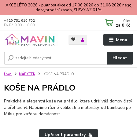
AKCE LÉTO 2026 - platnost akce od 17.06.2026 do 31.08.2026 nebo
do vyprodání zásob, SLEVY AŽ 61%
0
ks
+420 731 010 702
za
0 Kč
Po-Pá 9.00 - 18.00
Menu
Hledat
Úvod
NÁBYTEK
KOŠE NA PRÁDLO
KOŠE NA PRÁDLO
Praktické a elegantní
koše na prádlo
, které udrží váš domov čistý
a přehledný. Nabízíme různé velikosti a materiály, od bambusu po
látku, pro každou domácnost.
Upřesnit parametry