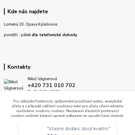
Kde nás najdete
Lomená 20, Opava Kylešovice
pondělí - pátek
dle telefonické dohody
Kontakty
Nikol Vágnerová
+420 731 010 702
Po-Pá 9.00 - 18.00
Pro základní funkčnost, zpříjemnění používání webu, analytické
info@dekoracedomova.cz
účely a v případě udělení souhlasu také pro účely cílení reklamy
využíváme soubory cookies. Nastavení vlastních preferencí
cookies můžete kdykoli upravit odkazem ve spodní části stránek.
Souhlasím
“Včasné dodání, zboží kvalitní.”
Nastavení