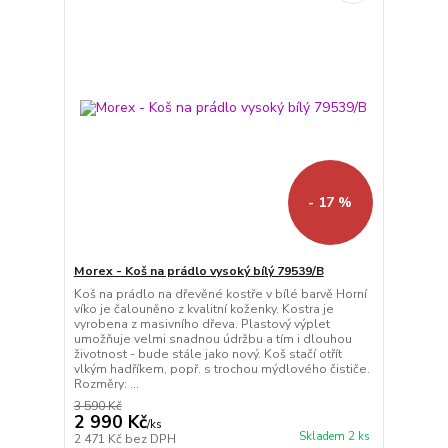
- 17 %
Morex - Koš na prádlo vysoký bílý 79539/B
Koš na prádlo na dřevěné kostře v bílé barvě Horní
víko je čalouněno z kvalitní koženky. Kostra je
vyrobena z masivního dřeva. Plastový výplet
umožňuje velmi snadnou údržbu a tím i dlouhou
životnost - bude stále jako nový. Koš stačí otřít
vlkým hadříkem, popř. s trochou mýdlového čističe.
Rozměry: ...
3 590 Kč
2 990 Kč
/
ks
Skladem 2 ks
2 471 Kč
bez DPH