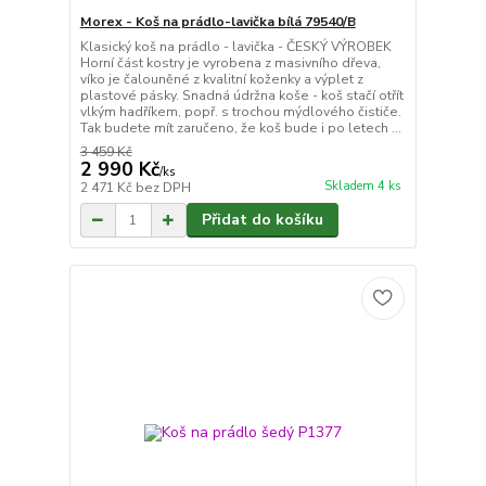
Morex - Koš na prádlo-lavička bílá 79540/B
Klasický koš na prádlo - lavička - ČESKÝ VÝROBEK
Horní část kostry je vyrobena z masivního dřeva,
víko je čalouněné z kvalitní koženky a výplet z
plastové pásky. Snadná údržna koše - koš stačí otřít
vlkým hadříkem, popř. s trochou mýdlového čističe.
Tak budete mít zaručeno, že koš bude i po letech ...
3 459 Kč
2 990 Kč
/
ks
Skladem 4 ks
2 471 Kč
bez DPH
Přidat do košíku