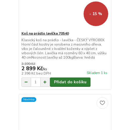
- 15 %
Koš na prádlo lavička 70540
Klasický koš na prádlo - lavička - ČESKÝ VÝROBEK
Horní část kostry je vyrobena z masivního dřeva,
víko je čalouněné z kvalitní koženky a výplet z
vrbových šén. Lavička má rozměry 60 x 40 cm, výšku
40 cmNosnost lavičky až 100kgBarva: hnědá
3 399 Kč
2 899 Kč
/
ks
Skladem 1 ks
2 396 Kč
bez DPH
Přidat do košíku
Novinka