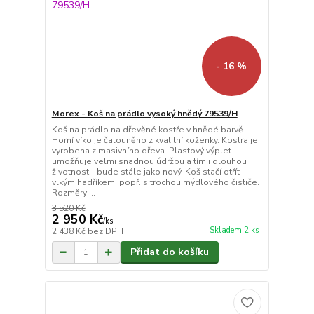
- 16 %
Morex - Koš na prádlo vysoký hnědý 79539/H
Koš na prádlo na dřevěné kostře v hnědé barvě
Horní víko je čalouněno z kvalitní koženky. Kostra je
vyrobena z masivního dřeva. Plastový výplet
umožňuje velmi snadnou údržbu a tím i dlouhou
životnost - bude stále jako nový. Koš stačí otřít
vlkým hadříkem, popř. s trochou mýdlového čističe.
Rozměry:...
3 520 Kč
2 950 Kč
/
ks
Skladem 2 ks
2 438 Kč
bez DPH
Přidat do košíku