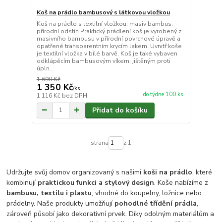
Koš na prádlo bambusový s látkovou vložkou
Koš na prádlo s textilní vložkou, masiv bambus,
přírodní odstín Praktický prádlení koš je vyrobený z
masivního bambusu v přírodní povrchové úpravě a
opatřené transparentním krycím lakem. Uvnitř koše
je textilní vložka v bílé barvě. Koš je také vybaven
odklápěcím bambusovým víkem, jištěným proti
úpln...
1 690 Kč
1 350 Kč
/
ks
do týdne 100 ks
1 116 Kč
bez DPH
Přidat do košíku
strana
z 1
Udržujte svůj domov organizovaný s našimi
koši na prádlo
, které
kombinují
praktickou funkci a stylový design
. Koše nabízíme z
bambusu, textilu i plastu
, vhodné do koupelny, ložnice nebo
prádelny. Naše produkty umožňují
pohodlné třídění prádla
,
zároveň působí jako dekorativní prvek. Díky odolným materiálům a