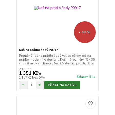
- 44 %
Koš na prádlo šedý P0917
Proutěný koš na prádlo šedý Velice pěkný koš na
prádlo moderního designu.Koš má rozměry 45 x 35
cm, výšku 57 cm.Barva : šedá.Materiál : proutí, látka.
2 431 Kč
1 351 Kč
/
ks
Skladem 5 ks
1 117 Kč
bez DPH
Přidat do košíku