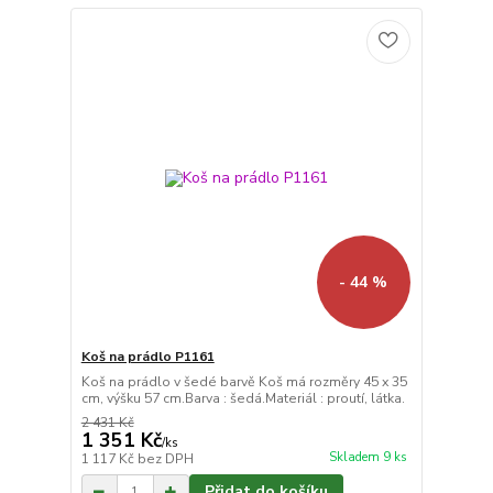
- 44 %
Koš na prádlo P1161
Koš na prádlo v šedé barvě Koš má rozměry 45 x 35
cm, výšku 57 cm.Barva : šedá.Materiál : proutí, látka.
2 431 Kč
1 351 Kč
/
ks
Skladem 9 ks
1 117 Kč
bez DPH
Přidat do košíku