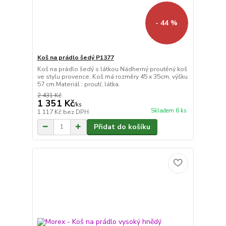
- 44 %
Koš na prádlo šedý P1377
Koš na prádlo šedý s látkou Nádherný proutěný koš
ve stylu provence. Koš má rozměry 45 x 35cm, výšku
57 cm.Materiál : proutí, látka.
2 431 Kč
1 351 Kč
/
ks
Skladem 6 ks
1 117 Kč
bez DPH
Přidat do košíku