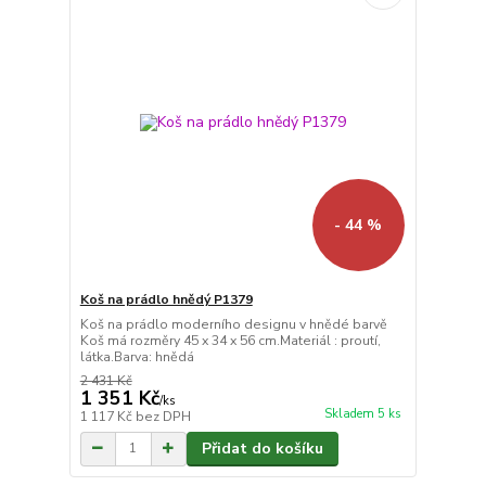
- 44 %
Koš na prádlo hnědý P1379
Koš na prádlo moderního designu v hnědé barvě
Koš má rozměry 45 x 34 x 56 cm.Materiál : proutí,
látka.Barva: hnědá
2 431 Kč
1 351 Kč
/
ks
Skladem 5 ks
1 117 Kč
bez DPH
Přidat do košíku