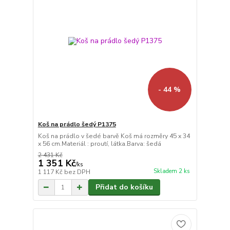
- 44 %
Koš na prádlo šedý P1375
Koš na prádlo v šedé barvě Koš má rozměry 45 x 34
x 56 cm.Materiál : proutí, látka.Barva: šedá
2 431 Kč
1 351 Kč
/
ks
Skladem 2 ks
1 117 Kč
bez DPH
Přidat do košíku