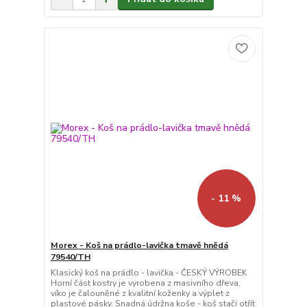
- 11 %
Morex - Koš na prádlo-lavička tmavě hnědá
79540/TH
Klasický koš na prádlo - lavička - ČESKÝ VÝROBEK
Horní část kostry je vyrobena z masivního dřeva,
víko je čalouněné z kvalitní koženky a výplet z
plastové pásky. Snadná údržna koše - koš stačí otřít