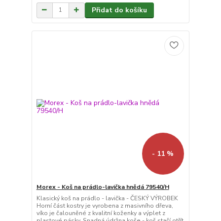
Přidat do košíku
- 11 %
Morex - Koš na prádlo-lavička hnědá 79540/H
Klasický koš na prádlo - lavička - ČESKÝ VÝROBEK
Horní část kostry je vyrobena z masivního dřeva,
víko je čalouněné z kvalitní koženky a výplet z
plastové pásky. Snadná údržna koše - koš stačí otřít