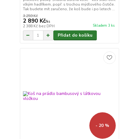
vlkým hadříkem, popř. s trochou mýdlového čističe.
Tak budete mít zaručeno, že koš bude i po letech ...
3 259 Kč
2 890 Kč
/
ks
Skladem 3 ks
2 388 Kč
bez DPH
Přidat do košíku
- 20 %