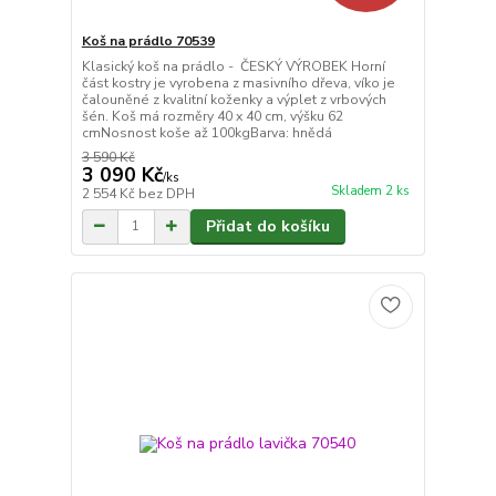
Koš na prádlo 70539
Klasický koš na prádlo - ČESKÝ VÝROBEK Horní
část kostry je vyrobena z masivního dřeva, víko je
čalouněné z kvalitní koženky a výplet z vrbových
šén. Koš má rozměry 40 x 40 cm, výšku 62
cmNosnost koše až 100kgBarva: hnědá
3 590 Kč
3 090 Kč
/
ks
Skladem 2 ks
2 554 Kč
bez DPH
Přidat do košíku