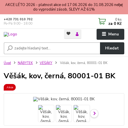
AKCE LÉTO 2026 - platnost akce od 17.06.2026 do 31.08.2026 nebo
do vyprodání zásob, SLEVY AŽ 61%
0
ks
+420 731 010 702
za
0 Kč
Po-Pá 9.00 - 18.00
Menu
Hledat
Úvod
NÁBYTEK
VĚŠÁKY
Věšák, kov, černá, 80001-01 BK
Věšák, kov, černá, 80001-01 BK
Akce