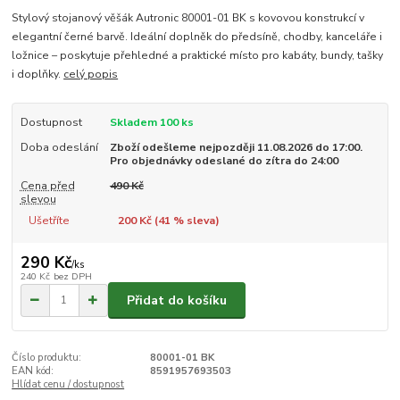
Stylový stojanový věšák Autronic 80001-01 BK s kovovou konstrukcí v
elegantní černé barvě. Ideální doplněk do předsíně, chodby, kanceláře i
ložnice – poskytuje přehledné a praktické místo pro kabáty, bundy, tašky
i doplňky.
celý popis
Dostupnost
Skladem 100 ks
Doba odeslání
Zboží odešleme nejpozději 11.08.2026 do 17:00.
Pro objednávky odeslané do zítra do 24:00
Cena před
490 Kč
slevou
Ušetříte
200 Kč (
41
% sleva)
290 Kč
/
ks
240 Kč
bez DPH
Přidat do košíku
Číslo produktu:
80001-01 BK
EAN kód:
8591957693503
Hlídat cenu / dostupnost