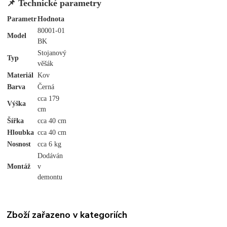
📌 Technické parametry
Parametr
Hodnota
80001-01
Model
BK
Stojanový
Typ
věšák
Materiál
Kov
Barva
Černá
cca 179
Výška
cm
Šířka
cca 40 cm
Hloubka
cca 40 cm
Nosnost
cca 6 kg
Dodáván
Montáž
v
demontu
Zboží zařazeno v kategoriích