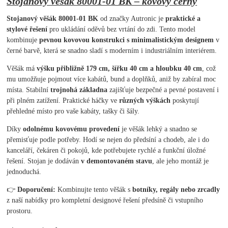
Stojanový věšák 80001-01 BK – kovový černý
Stojanový věšák 80001-01 BK
od značky Autronic je
praktické a
stylové řešení
pro ukládání oděvů bez vrtání do zdi. Tento model
kombinuje
pevnou kovovou konstrukci s minimalistickým designem
v
černé barvě, která se snadno sladí s moderním i industriálním interiérem.
Věšák má
výšku přibližně 179 cm, šířku 40 cm a hloubku 40 cm
, což
mu umožňuje pojmout více kabátů, bund a doplňků, aniž by zabíral moc
místa. Stabilní
trojnohá základna
zajišťuje bezpečné a pevné postavení i
při plném zatížení. Praktické háčky ve
různých výškách
poskytují
přehledné místo pro vaše kabáty, tašky či šály.
Díky
odolnému kovovému provedení
je věšák lehký a snadno se
přemisťuje podle potřeby. Hodí se nejen do předsíní a chodeb, ale i do
kanceláří, čekáren či pokojů, kde potřebujete rychlé a funkční úložné
řešení. Stojan je dodáván
v demontovaném stavu
, ale jeho montáž je
jednoduchá.
👉
Doporučení:
Kombinujte tento věšák s
botníky, regály nebo zrcadly
z naší nabídky pro kompletní designové řešení předsíně či vstupního
prostoru.