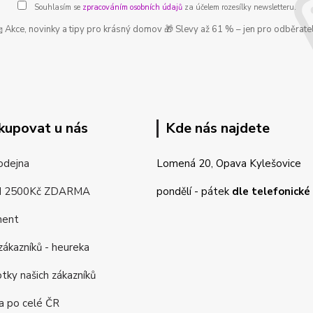
Souhlasím se
zpracováním osobních údajů
za účelem rozesílky newsletteru.
 Akce, novinky a tipy pro krásný domov 🎁 Slevy až 61 % – jen pro odběrate
kupovat u nás
Kde nás najdete
odejna
Lomená 20, Opava Kylešovice
d 2500Kč ZDARMA
pondělí - pátek
dle telefonick
ment
ákazníků - heureka
tky našich zákazníků
a po celé ČR