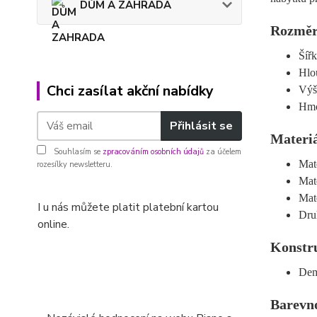
DŮM A ZAHRADA
Rozmě
Šíř
Hlo
Chci zasílat akční nabídky
Výš
Hmo
Přihlásit se
Materi
Souhlasím se
zpracováním osobních údajů
za účelem
Mat
rozesílky newsletteru.
Mate
Mate
I u nás můžete platit platební kartou
Dru
online.
Konstr
Dem
Barevn