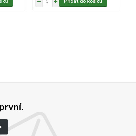
šíku
Přidat do košíku
první.