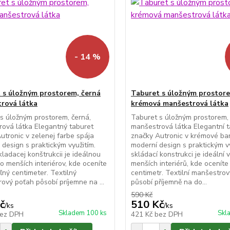
- 14 %
 s úložným prostorem, černá
Taburet s úložným prostor
rová látka
krémová manšestrová látka
s úložným prostorem, černá,
Taburet s úložným prostorem,
ová látka Elegantný taburet
manšestrová látka Elegantní 
utronic v zelenej farbe spája
značky Autronic v krémové bar
design s praktickým využitím.
moderní design s praktickým vy
ladacej konštrukcii je ideálnou
skládací konstrukci je ideální 
o menších interiérov, kde oceníte
menších interiérů, kde oceníte
ľný centimeter. Textilný
centimetr. Textilní manšestro
ový poťah pôsobí príjemne na ...
působí příjemně na do...
590 Kč
č
510 Kč
/
ks
/
ks
Skladem 100 ks
Skl
ez DPH
421 Kč
bez DPH