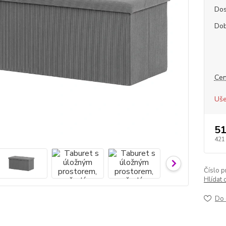
Dos
Dob
Cen
Uše
51
421
Číslo p
Hlídat 
Do 