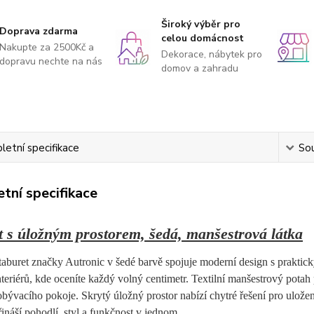
Široký výběr pro
Doprava zdarma
celou domácnost
Nakupte za 2500Kč a
Dekorace, nábytek pro
dopravu nechte na nás
domov a zahradu
etní specifikace
Sou
tní specifikace
t s úložným prostorem, šedá, manšestrová látka
taburet značky Autronic v šedé barvě spojuje moderní design s praktick
teriérů, kde oceníte každý volný centimetr. Textilní manšestrový potah
bývacího pokoje. Skrytý úložný prostor nabízí chytré řešení pro ulože
ináší pohodlí, styl a funkčnost v jednom.