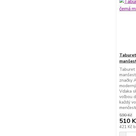
Taburet
manšest
Taburet 
manšestr
značky A
moderný 
Vďaka sk
voľbou d
každý vo
menčestr
590 Kč
510 K
421 Kč
b