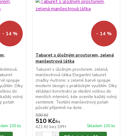
- 14 %
- 14 %
em,
Taburet s úložným prostorem, zelená
manšestrová látka
 krémová,
Taburet s úložným prostorem, zelená,
taburet
manšestrová látka Elegantní taburet
vě spojuje
značky Autronic v zelené barvě spojuje
užitím. Díky
moderní design s praktickým využitím. Díky
volbou do
skládací konstrukci je ideální volbou do
 každý volný
menších interiérů, kde oceníte každý volný
vý potah
centimetr. Textilní manšestrový potah
působí příjemně na dote...
590 Kč
510 Kč
/
ks
adem 100 ks
Skladem 100 ks
421 Kč
bez DPH