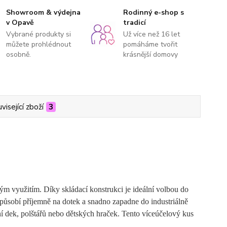
Showroom & výdejna
Rodinný e-shop s
v Opavě
tradicí
Vybrané produkty si
Už více než 16 let
můžete prohlédnout
pomáháme tvořit
osobně.
krásnější domovy
visející zboží
3
ým využitím. Díky skládací konstrukci je ideální volbou do
 působí příjemně na dotek a snadno zapadne do industriálně
ní dek, polštářů nebo dětských hraček. Tento víceúčelový kus