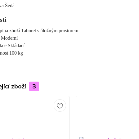
va Šedá
sti
pina zboží Taburet s úložným prostorem
l Moderní
kce Skládací
nost 100 kg
jící zboží
3