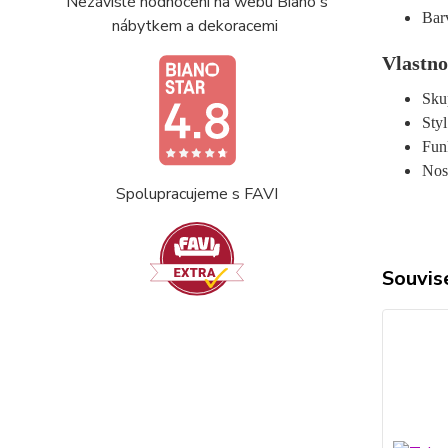
Nezávislé hodnocení na webu Biano s
Bar
nábytkem a dekoracemi
Vlastno
Sku
Sty
Fun
Nos
Spolupracujeme s FAVI
Souvise