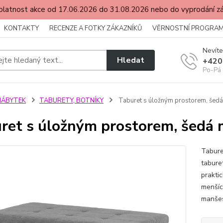
latnost akce od 17.06.2026 do 31.08.2026 nebo do vyprodání 
KONTAKTY
RECENZE A FOTKY ZÁKAZNÍKŮ
VĚRNOSTNÍ PROGRA
Nevíte
Hledat
+420
Po-Pá 
NÁBYTEK
TABURETY, BOTNÍKY
Taburet s úložným prostorem, šedá
ret s úložným prostorem, šedá 
Tabure
tabure
praktic
menších
manšes