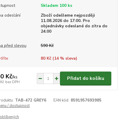
tupnost
Skladem 100 ks
a odeslání
Zboží odešleme nejpozději
11.08.2026 do 17:00. Pro
objednávky odeslané do zítra do
24:00
a před slevou
590 Kč
tříte
80 Kč (
14
% sleva)
0 Kč
/
ks
Přidat do košíku
 Kč
bez DPH
roduktu:
TAB-472 GREY6
EAN kód:
8591957693985
cenu / dostupnost
oblíbených