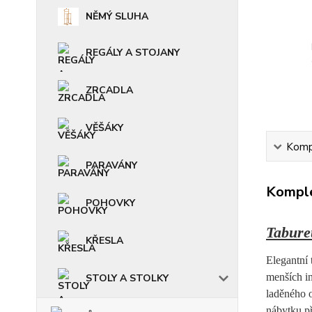
NĚMÝ SLUHA
REGÁLY A STOJANY
ZRCADLA
VĚŠÁKY
Kompl
PARAVÁNY
Komple
POHOVKY
Tabure
KŘESLA
Elegantní 
menších in
STOLY A STOLKY
laděného o
nábytku př