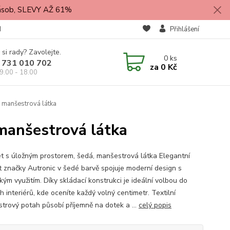
zásob, SLEVY AŽ 61%
M
Přihlášení
 si rady? Zavolejte.
0
ks
 731 010 702
za
0 Kč
9.00 - 18.00
 manšestrová látka
manšestrová látka
t s úložným prostorem, šedá, manšestrová látka Elegantní
t značky Autronic v šedé barvě spojuje moderní design s
kým využitím. Díky skládací konstrukci je ideální volbou do
 interiérů, kde oceníte každý volný centimetr. Textilní
trový potah působí příjemně na dotek a ...
celý popis