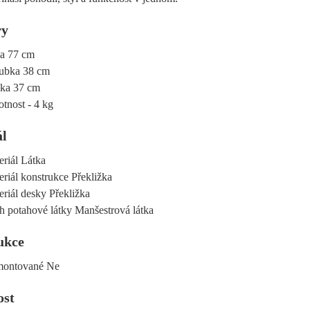
ry
ka 77 cm
ubka 38 cm
ka 37 cm
tnost - 4 kg
ál
eriál Látka
riál konstrukce Překližka
riál desky Překližka
h potahové látky Manšestrová látka
ukce
ontované Ne
ost