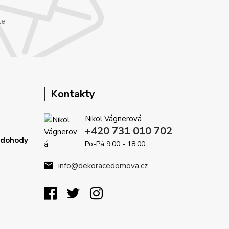
le
Kontakty
Nikol Vágnerová
+420 731 010 702
é dohody
Po-Pá 9.00 - 18.00
info@dekoracedomova.cz