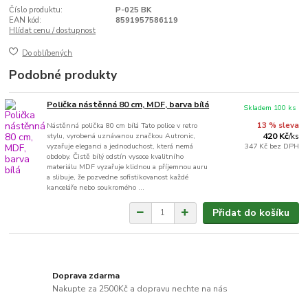
Číslo produktu:
P-025 BK
EAN kód:
8591957586119
Hlídat cenu / dostupnost
Do oblíbených
Podobné produkty
Polička nástěnná 80 cm, MDF, barva bílá
Skladem 100 ks
Nástěnná polička 80 cm bílá Tato police v retro
13 % sleva
stylu, vyrobená uznávanou značkou Autronic,
420 Kč
/
ks
vyzařuje eleganci a jednoduchost, která nemá
347 Kč
bez DPH
obdoby. Čistě bílý odstín vysoce kvalitního
materiálu MDF vyzařuje klidnou a příjemnou auru
a slibuje, že pozvedne sofistikovanost každé
kanceláře nebo soukromého ...
Přidat do košíku
Doprava zdarma
Nakupte za 2500Kč a dopravu nechte na nás