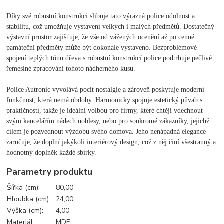
Díky své robustní konstrukci slibuje tato výrazná police odolnost a
stabilitu, což umožňuje vystavení velkých i malých předmětů. Dostatečný
výstavní prostor zajišťuje, že vše od vážených ocenění až po cenné
památeční předměty může být dokonale vystaveno. Bezproblémové
spojení teplých tónů dřeva s robustní konstrukcí police podtrhuje pečlivé
řemeslné zpracování tohoto nádherného kusu.
Police Autronic vyvolává pocit nostalgie a zároveň poskytuje moderní
funkčnost, která nemá obdoby. Harmonicky spojuje estetický půvab s
praktičností, takže je ideální volbou pro firmy, které chtějí vdechnout
svým kancelářím nádech noblesy, nebo pro soukromé zákazníky, jejichž
cílem je pozvednout výzdobu svého domova. Jeho nenápadná elegance
zaručuje, že doplní jakýkoli interiérový design, což z něj činí všestranný a
hodnotný doplněk každé sbírky.
Parametry produktu
Šířka (cm):
80,00
Hloubka (cm):
24,00
Výška (cm):
4,00
Materiál:
MDF