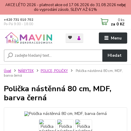
AKCE LÉTO 2026 - platnost akce od 17.06.2026 do 31.08.2026 nebo
do vyprodání zásob, SLEVY AŽ 61%
0
ks
+420 731 010 702
za
0 Kč
Po-Pá 9.00 - 18.00
Menu
Hledat
Úvod
NÁBYTEK
POLICE, POLIČKY
Polička nástěnná 80 cm, MDF,
barva černá
Polička nástěnná 80 cm, MDF,
barva černá