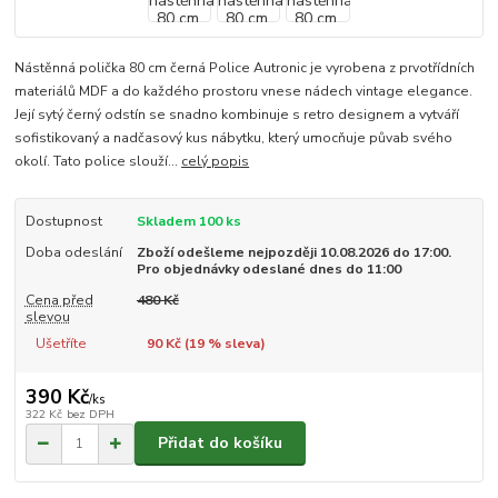
Nástěnná polička 80 cm černá Police Autronic je vyrobena z prvotřídních
materiálů MDF a do každého prostoru vnese nádech vintage elegance.
Její sytý černý odstín se snadno kombinuje s retro designem a vytváří
sofistikovaný a nadčasový kus nábytku, který umocňuje půvab svého
okolí. Tato police slouží...
celý popis
Dostupnost
Skladem 100 ks
Doba odeslání
Zboží odešleme nejpozději 10.08.2026 do 17:00.
Pro objednávky odeslané dnes do 11:00
Cena před
480 Kč
slevou
Ušetříte
90 Kč (
19
% sleva)
390 Kč
/
ks
322 Kč
bez DPH
Přidat do košíku