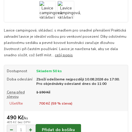
Lavice campingová, skládací, s madlem pro snadné přenášení Praktická
zahradní lavice je ideální volbou pro venkovní posezení. Díky odolnému
plastovému sedáku a pevné kovové konstrukci zaručuje dlouhou
životnost i při častém používání. Lavice je navržena tak, aby se dala
snadno složit, což šetří míst...
celý popis
Dostupnost
Skladem 50 ks
Doba odeslání
Zboží odešleme nejpozději 10.08.2026 do 17:00.
Pro objednávky odeslané dnes do 11:00
Cena před
1 190 Kč
slevou
Ušetříte
700 Kč (
59
% sleva)
490 Kč
/
ks
405 Kč
bez DPH
Přidat do košíku