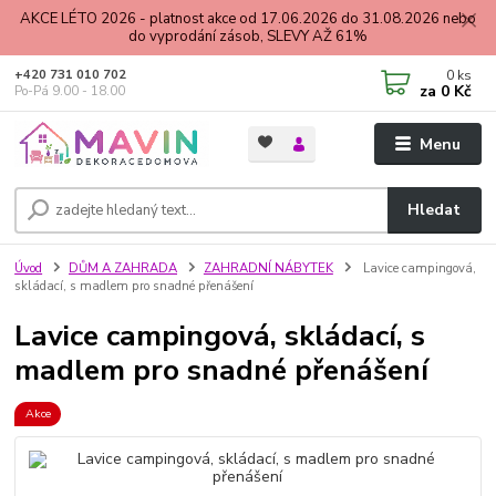
AKCE LÉTO 2026 - platnost akce od 17.06.2026 do 31.08.2026 nebo
do vyprodání zásob, SLEVY AŽ 61%
0
ks
+420 731 010 702
za
0 Kč
Po-Pá 9.00 - 18.00
Menu
Hledat
Úvod
DŮM A ZAHRADA
ZAHRADNÍ NÁBYTEK
Lavice campingová,
skládací, s madlem pro snadné přenášení
Lavice campingová, skládací, s
madlem pro snadné přenášení
Akce