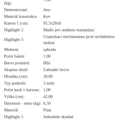
(kg):
Demontované:
Ano
Materiál konstrukce:
Kov
Karton 1 (cm):
95,5x28x8
Highlight 2:
Madlo pro snadnou manipulaci
Uzamykací mechanismus proti nechtěnému
Highlight 3:
složení
Místnost:
zahrada
Počet balení:
1,00
Barva primární:
Bílá
Skupina zboží:
Zahradní lavice
Hloubka (cm):
28,00
Typ podnože:
3 nohy
Počet kusů v kartonu:
1,00
Výška (cm):
42,00
Hmotnost - netto (kg):
6,50
Materiál:
Plast
Highlight 1:
Jednoduše skladné