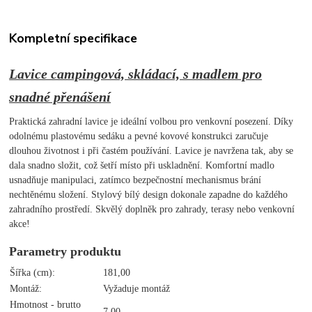
Kompletní specifikace
Lavice campingová, skládací, s madlem pro
snadné přenášení
Praktická zahradní lavice je ideální volbou pro venkovní posezení. Díky
odolnému plastovému sedáku a pevné kovové konstrukci zaručuje
dlouhou životnost i při častém používání. Lavice je navržena tak, aby se
dala snadno složit, což šetří místo při uskladnění. Komfortní madlo
usnadňuje manipulaci, zatímco bezpečnostní mechanismus brání
nechtěnému složení. Stylový bílý design dokonale zapadne do každého
zahradního prostředí. Skvělý doplněk pro zahrady, terasy nebo venkovní
akce!
Parametry produktu
Šířka (cm):
181,00
Montáž:
Vyžaduje montáž
Hmotnost - brutto
7,00