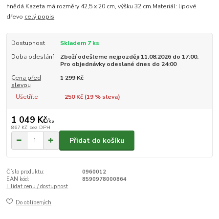
hnědá.Kazeta má rozměry 42,5 x 20 cm, výšku 32 cm.Materiál: lipové
dřevo
celý popis
Dostupnost
Skladem 7 ks
Doba odeslání
Zboží odešleme nejpozději 11.08.2026 do 17:00.
Pro objednávky odeslané dnes do 24:00
Cena před
1 299 Kč
slevou
Ušetříte
250 Kč (
19
% sleva)
1 049 Kč
/
ks
867 Kč
bez DPH
Přidat do košíku
Číslo produktu:
0960012
EAN kód:
8590978000864
Hlídat cenu / dostupnost
Do oblíbených