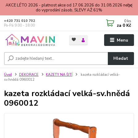
AKCE LÉTO 2026 - platnost akce od 17.06.2026 do 31.08.2026 nebo
do vyprodání zásob, SLEVY AŽ 61%
0
ks
+420 731 010 702
za
0 Kč
Po-Pá 9.00 - 18.00
Menu
Hledat
Úvod
DEKORACE
KAZETY NA ŠITÍ
kazeta rozkládací velká-
sv.hnědá 0960012
kazeta rozkládací velká-sv.hnědá
0960012