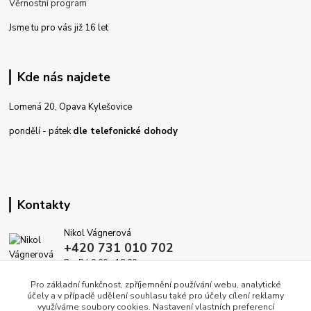
Věrnostní program
Jsme tu pro vás již 16 let
Kde nás najdete
Lomená 20, Opava Kylešovice
pondělí - pátek
dle telefonické dohody
Kontakty
Nikol Vágnerová
+420 731 010 702
Po-Pá 9.00 - 18.00
Pro základní funkčnost, zpříjemnění používání webu, analytické
info@dekoracedomova.cz
účely a v případě udělení souhlasu také pro účely cílení reklamy
využíváme soubory cookies. Nastavení vlastních preferencí