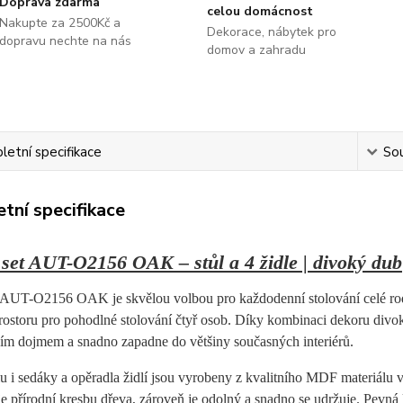
Doprava zdarma
celou domácnost
Nakupte za 2500Kč a
Dekorace, nábytek pro
dopravu nechte na nás
domov a zahradu
etní specifikace
Sou
tní specifikace
 set AUT-O2156 OAK – stůl a 4 židle | divoký dub
t AUT-O2156 OAK je skvělou volbou pro každodenní stolování celé rodiny.
prostoru pro pohodlné stolování čtyř osob. Díky kombinaci dekoru di
ním dojmem a snadno zapadne do většiny současných interiérů.
u i sedáky a opěradla židlí jsou vyrobeny z kvalitního MDF materiálu
 přírodní kresbu dřeva, zároveň je odolný a snadno se udržuje. Pevná k