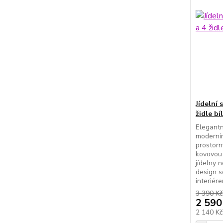
Jídelní
židle bí
Elegantn
moderní
prostorný
kovovou 
jídelny 
design s
interiére
3 390 Kč
2 590
2 140 K