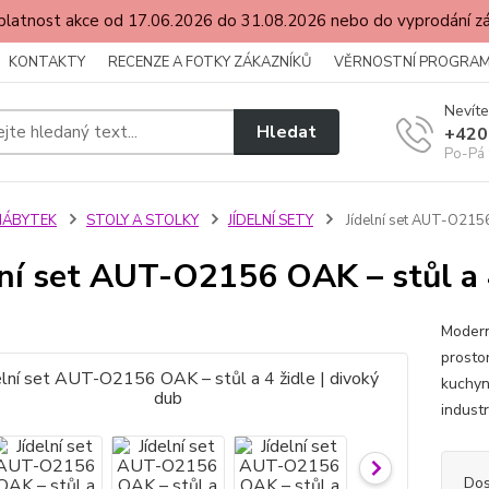
latnost akce od 17.06.2026 do 31.08.2026 nebo do vyprodání 
KONTAKTY
RECENZE A FOTKY ZÁKAZNÍKŮ
VĚRNOSTNÍ PROGRA
Nevíte
Hledat
+420
Po-Pá 
NÁBYTEK
STOLY A STOLKY
JÍDELNÍ SETY
Jídelní set AUT-O2156 
lní set AUT-O2156 OAK – stůl a 4
Modern
prostor
kuchyn
indust
Dos