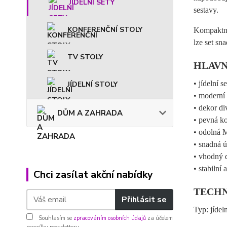
JÍDELNÍ SETY
sestavy.
KONFERENČNÍ STOLY
Kompaktní
lze set sn
TV STOLY
HLAVN
• jídelní s
JÍDELNÍ STOLY
• moderní 
• dekor d
DŮM A ZAHRADA
• pevná k
• odolná 
• snadná 
• vhodný d
• stabilní
Chci zasílat akční nabídky
TECH
Přihlásit se
Typ: jídel
Souhlasím se
zpracováním osobních údajů
za účelem