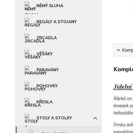
NĚMÝ SLUHA
REGÁLY A STOJANY
ZRCADLA
Kompl
VĚŠÁKY
Komple
PARAVÁNY
Jídelní
POHOVKY
Jídelní se
KŘESLA
dostatek 
industriál
STOLY A STOLKY
Deska stol
napodobuje