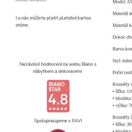
rozesílky newsletteru.
Model: 
Materiál 
I u nás můžete platit platební kartou
online.
Materiál k
Dekor: di
Barva kons
Styl: indus
Nezávislé hodnocení na webu Biano s
nábytkem a dekoracemi
Počet osob
Rozměry s
• šířka: 1
• hloubka
• výška: 
Rozměry ž
Spolupracujeme s FAVI
• šířka: 3
• hloubka