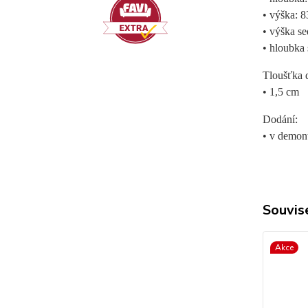
• výška: 
• výška s
• hloubka
Tloušťka 
• 1,5 cm
Dodání:
• v demon
Souvise
Akce