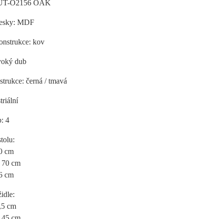
AUT-O2156 OAK
desky: MDF
onstrukce: kov
voký dub
trukce: černá / tmavá
triální
: 4
tolu:
10 cm
: 70 cm
76 cm
idle:
8,5 cm
: 45 cm