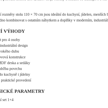
 rozměry stolu 110 × 70 cm jsou ideální do kuchyní, jídelen, menších
adno kombinovat s ostatním nábytkem a doplňky v moderním, industriál
Í VÝHODY
et pro 4 osoby
industriální design
ivokého dubu
ovová konstrukce
MDF deska a sedáky
údržba povrchu
o kuchyně i jídelny
 a praktické provedení
NICKÉ PARAMETRY
ní set 1+4