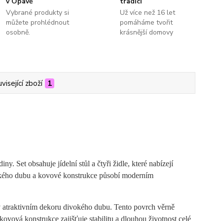
v Opavě
tradicí
Vybrané produkty si
Už více než 16 let
můžete prohlédnout
pomáháme tvořit
osobně.
krásnější domovy
visející zboží
1
 Set obsahuje jídelní stůl a čtyři židle, které nabízejí
vokého dubu a kovové konstrukce působí moderním
 v atraktivním dekoru divokého dubu. Tento povrch věrně
ovová konstrukce zajišťuje stabilitu a dlouhou životnost celé