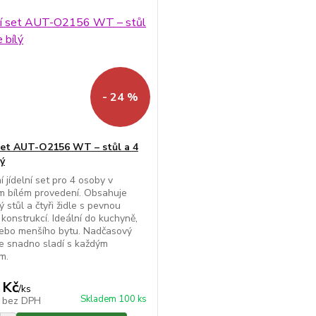
- 24 %
 set AUT-O2156 WT – stůl a 4
lý
í jídelní set pro 4 osoby v
m bílém provedení. Obsahuje
 stůl a čtyři židle s pevnou
konstrukcí. Ideální do kuchyně,
nebo menšího bytu. Nadčasový
e snadno sladí s každým
m.
 Kč
/
ks
Skladem 100 ks
č
bez DPH