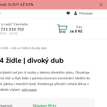
zásob, SLEVY AŽ 61%
M
Přihlášení
 si rady? Zavolejte.
0
ks
 731 010 702
za
0 Kč
9.00 - 18.00
OAK – stůl a 4 židle | divoký dub
 židle | divoký dub
í jídelní set pro 4 osoby v dekoru divokého dubu. Obsahuje
ný stůl a čtyři židle s pevnou kovovou konstrukcí. Ideální do
ě, jídelny i menších bytů. Kombinuje přírodní vzhled dřeva s
riálním stylem.
celý popis
tupnost
Skladem 99 ks