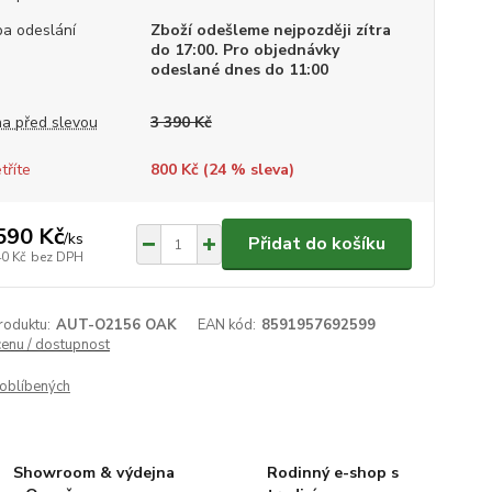
a odeslání
Zboží odešleme nejpozději zítra
do 17:00. Pro objednávky
odeslané dnes do 11:00
a před slevou
3 390 Kč
tříte
800 Kč (
24
% sleva)
590 Kč
/
ks
Přidat do košíku
40 Kč
bez DPH
roduktu:
AUT-O2156 OAK
EAN kód:
8591957692599
cenu / dostupnost
oblíbených
Showroom & výdejna
Rodinný e-shop s