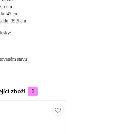
83,5 cm
edu: 45 cm
 sedu: 39,5 cm
desky:
tovaném stavu
jící zboží
1