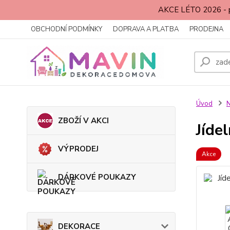
AKCE LÉTO 2026 - p
OBCHODNÍ PODMÍNKY
DOPRAVA A PLATBA
PRODEJNA
Úvod
ZBOŽÍ V AKCI
Jíde
VÝPRODEJ
Akce
DÁRKOVÉ POUKAZY
DEKORACE