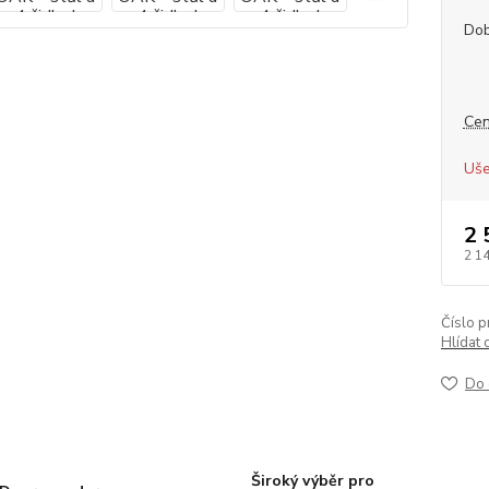
Dob
Cen
Uše
2 
2 1
Číslo p
Hlídat 
Do 
Široký výběr pro