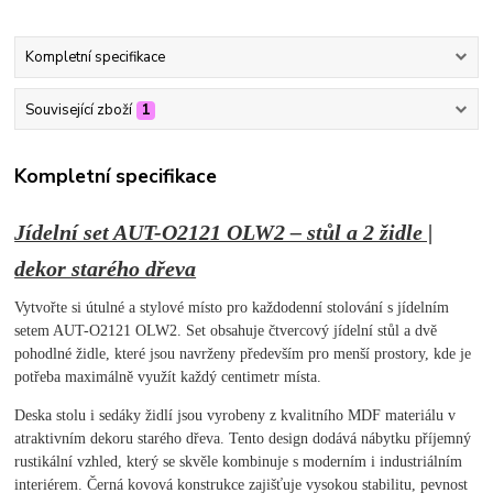
Kompletní specifikace
Související zboží
1
Kompletní specifikace
Jídelní set AUT-O2121 OLW2 – stůl a 2 židle |
dekor starého dřeva
Vytvořte si útulné a stylové místo pro každodenní stolování s jídelním
setem AUT-O2121 OLW2. Set obsahuje čtvercový jídelní stůl a dvě
pohodlné židle, které jsou navrženy především pro menší prostory, kde je
potřeba maximálně využít každý centimetr místa.
Deska stolu i sedáky židlí jsou vyrobeny z kvalitního MDF materiálu v
atraktivním dekoru starého dřeva. Tento design dodává nábytku příjemný
rustikální vzhled, který se skvěle kombinuje s moderním i industriálním
interiérem. Černá kovová konstrukce zajišťuje vysokou stabilitu, pevnost