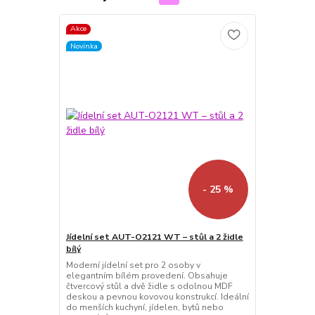
Akce
Novinka
- 25 %
Jídelní set AUT-O2121 WT – stůl a 2 židle
bílý
Moderní jídelní set pro 2 osoby v
elegantním bílém provedení. Obsahuje
čtvercový stůl a dvě židle s odolnou MDF
deskou a pevnou kovovou konstrukcí. Ideální
do menších kuchyní, jídelen, bytů nebo