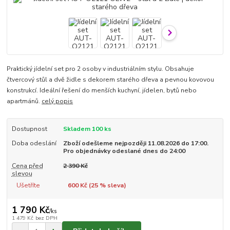
Praktický jídelní set pro 2 osoby v industriálním stylu. Obsahuje
čtvercový stůl a dvě židle s dekorem starého dřeva a pevnou kovovou
konstrukcí. Ideální řešení do menších kuchyní, jídelen, bytů nebo
apartmánů.
celý popis
Dostupnost
Skladem 100 ks
Doba odeslání
Zboží odešleme nejpozději 11.08.2026 do 17:00.
Pro objednávky odeslané dnes do 24:00
Cena před
2 390 Kč
slevou
Ušetříte
600 Kč (
25
% sleva)
1 790 Kč
/
ks
1 479 Kč
bez DPH