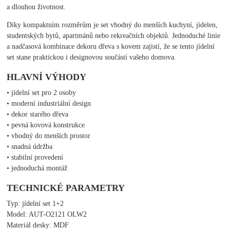
a dlouhou životnost.
Díky kompaktním rozměrům je set vhodný do menších kuchyní, jídelen,
studentských bytů, apartmánů nebo rekreačních objektů. Jednoduché linie
a nadčasová kombinace dekoru dřeva s kovem zajistí, že se tento jídelní
set stane praktickou i designovou součástí vašeho domova.
HLAVNÍ VÝHODY
• jídelní set pro 2 osoby
• moderní industriální design
• dekor starého dřeva
• pevná kovová konstrukce
• vhodný do menších prostor
• snadná údržba
• stabilní provedení
• jednoduchá montáž
TECHNICKÉ PARAMETRY
Typ: jídelní set 1+2
Model: AUT-O2121 OLW2
Materiál desky: MDF