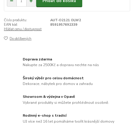
Přidat do košíku
Číslo produktu:
AUT-O2121 OLW2
EAN kód:
8591957692339
Hlídat cenu / dostupnost
Do oblíbených
Doprava zdarma
Nakupte za 2500Kč a dopravu nechte na nás
Široký výběr pro celou domácnost
Dekorace, nábytek pro domov a zahradu
Showroom & výdejna v Opavě
Vybrané produkty si můžete prohlédnout osobně.
Rodinný e-shop s tradicí
Už více než 16 let pomáháme tvořit krásnější domovy