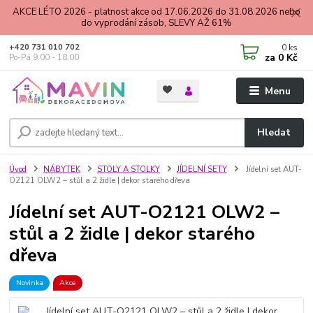
AKCE LÉTO 2026 - platnost akce od 17.06.2026 do 31.08.2026 nebo
do vyprodání zásob, SLEVY AŽ 61%
0
ks
+420 731 010 702
za
0 Kč
Po-Pá 9.00 - 18.00
Menu
Hledat
Úvod
NÁBYTEK
STOLY A STOLKY
JÍDELNÍ SETY
Jídelní set AUT-
O2121 OLW2 – stůl a 2 židle | dekor starého dřeva
Jídelní set AUT-O2121 OLW2 –
stůl a 2 židle | dekor starého
dřeva
Novinka
Akce