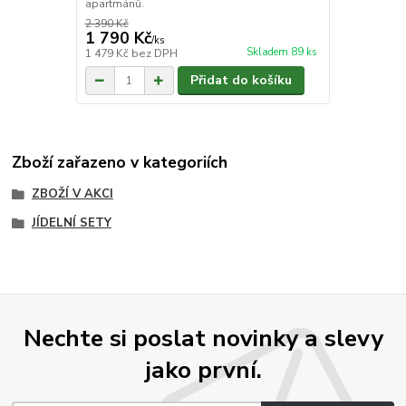
apartmánů.
2 390 Kč
1 790 Kč
/
ks
Skladem 89 ks
1 479 Kč
bez DPH
Přidat do košíku
Zboží zařazeno v kategoriích
ZBOŽÍ V AKCI
JÍDELNÍ SETY
Nechte si poslat novinky a slevy
jako první.