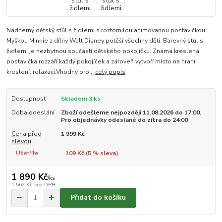
Nádherný dětský stůl s židlemi s roztomilou animovanou postavičkou
Myškou Minnie z dílny Walt Disney potěší všechny děti. Barevný stůl s
židlemi je nezbytnou součástí dětského pokojíčku. Známá kreslená
postavička rozzáří každý pokojíček a zároveň vytvoří místo na hraní,
kreslení, relaxaci.Vhodný pro...
celý popis
Dostupnost
Skladem 3 ks
Doba odeslání
Zboží odešleme nejpozději 11.08.2026 do 17:00.
Pro objednávky odeslané do zítra do 24:00
Cena před
1 999 Kč
slevou
Ušetříte
109 Kč (
5
% sleva)
1 890 Kč
/
ks
1 562 Kč
bez DPH
Přidat do košíku