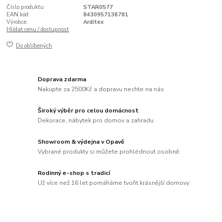
Číslo produktu:
STAR0577
EAN kód:
8430957136781
Výrobce:
Arditex
Hlídat cenu / dostupnost
Do oblíbených
Doprava zdarma
Nakupte za 2500Kč a dopravu nechte na nás
Široký výběr pro celou domácnost
Dekorace, nábytek pro domov a zahradu
Showroom & výdejna v Opavě
Vybrané produkty si můžete prohlédnout osobně.
Rodinný e-shop s tradicí
Už více než 16 let pomáháme tvořit krásnější domovy