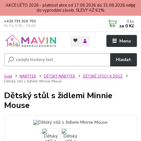
AKCE LÉTO 2026 - platnost akce od 17.06.2026 do 31.08.2026 nebo
do vyprodání zásob, SLEVY AŽ 61%
0
ks
+420 731 010 702
za
0 Kč
Po-Pá 9.00 - 18.00
Menu
Hledat
Úvod
NÁBYTEK
DĚTSKÝ NÁBYTEK
DĚTSKÉ STOLY A ŽIDLE
Dětský stůl s židlemi Minnie Mouse
Dětský stůl s židlemi Minnie
Mouse