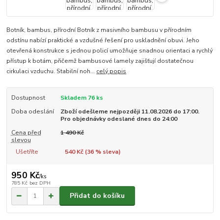
Botník, bambus, přírodní Botník z masivního bambusu v přírodním
odstínu nabízí praktické a vzdušné řešení pro uskladnění obuvi. Jeho
otevřená konstrukce s jednou policí umožňuje snadnou orientaci a rychlý
přístup k botám, přičemž bambusové lamely zajišťují dostatečnou
cirkulaci vzduchu. Stabilní noh...
celý popis
Dostupnost
Skladem 76 ks
Doba odeslání
Zboží odešleme nejpozději 11.08.2026 do 17:00.
Pro objednávky odeslané dnes do 24:00
Cena před
1 490 Kč
slevou
Ušetříte
540 Kč (
36
% sleva)
950 Kč
/
ks
785 Kč
bez DPH
Přidat do košíku