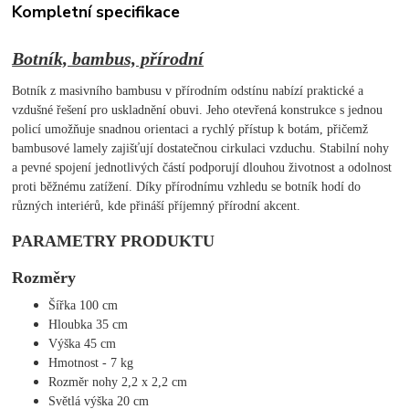
Kompletní specifikace
Botník, bambus, přírodní
Botník z masivního bambusu v přírodním odstínu nabízí praktické a
vzdušné řešení pro uskladnění obuvi. Jeho otevřená konstrukce s jednou
policí umožňuje snadnou orientaci a rychlý přístup k botám, přičemž
bambusové lamely zajišťují dostatečnou cirkulaci vzduchu. Stabilní nohy
a pevné spojení jednotlivých částí podporují dlouhou životnost a odolnost
proti běžnému zatížení. Díky přírodnímu vzhledu se botník hodí do
různých interiérů, kde přináší příjemný přírodní akcent.
PARAMETRY PRODUKTU
Rozměry
Šířka 100 cm
Hloubka 35 cm
Výška 45 cm
Hmotnost - 7 kg
Rozměr nohy 2,2 x 2,2 cm
Světlá výška 20 cm