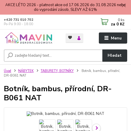
AKCE LÉTO 2026 - platnost akce od 17.06.2026 do 31.08.2026 nebo
do vyprodání zásob, SLEVY AŽ 61%
0
ks
+420 731 010 702
za
0 Kč
Po-Pá 9.00 - 18.00
Menu
Hledat
Úvod
NÁBYTEK
TABURETY, BOTNÍKY
Botník, bambus, přírodní,
DR-B061 NAT
Botník, bambus, přírodní, DR-
B061 NAT