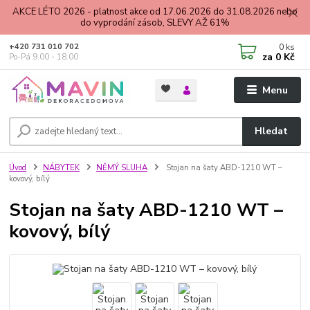
AKCE LÉTO 2026 - platnost akce od 17.06.2026 do 31.08.2026 nebo
do vyprodání zásob, SLEVY AŽ 61%
0
ks
+420 731 010 702
za
0 Kč
Po-Pá 9.00 - 18.00
Menu
Hledat
Úvod
NÁBYTEK
NĚMÝ SLUHA
Stojan na šaty ABD-1210 WT –
kovový, bílý
Stojan na šaty ABD-1210 WT –
kovový, bílý