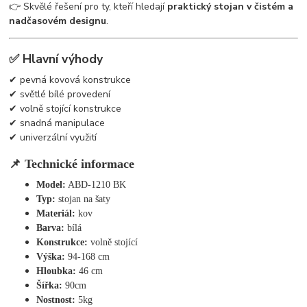
👉 Skvělé řešení pro ty, kteří hledají
praktický stojan v čistém a
nadčasovém designu
.
✅ Hlavní výhody
✔ pevná kovová konstrukce
✔ světlé bílé provedení
✔ volně stojící konstrukce
✔ snadná manipulace
✔ univerzální využití
📌 Technické informace
Model:
ABD-1210 BK
Typ:
stojan na šaty
Materiál:
kov
Barva:
bílá
Konstrukce:
volně stojící
Výška:
94-168 cm
Hloubka:
46 cm
Šířka:
90cm
Nostnost:
5kg