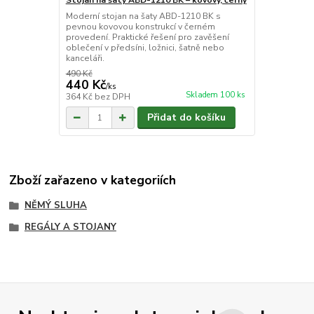
Stojan na šaty ABD-1210 BK – kovový, černý
Moderní stojan na šaty ABD-1210 BK s
pevnou kovovou konstrukcí v černém
provedení. Praktické řešení pro zavěšení
oblečení v předsíni, ložnici, šatně nebo
kanceláři.
490 Kč
440 Kč
/
ks
Skladem 100 ks
364 Kč
bez DPH
Přidat do košíku
Zboží zařazeno v kategoriích
NĚMÝ SLUHA
REGÁLY A STOJANY