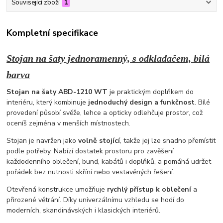
Související zboží
1
Kompletní specifikace
Stojan na šaty jednoramenný, s odkladačem, bílá
barva
Stojan na šaty ABD-1210 WT
je praktickým doplňkem do
interiéru, který kombinuje
jednoduchý design a funkčnost
. Bílé
provedení působí svěže, lehce a opticky odlehčuje prostor, což
oceníš zejména v menších místnostech.
Stojan je navržen jako
volně stojící
, takže jej lze snadno přemístit
podle potřeby. Nabízí dostatek prostoru pro zavěšení
každodenního oblečení, bund, kabátů i doplňků, a pomáhá udržet
pořádek bez nutnosti skříní nebo vestavěných řešení.
Otevřená konstrukce umožňuje
rychlý přístup k oblečení
a
přirozené větrání. Díky univerzálnímu vzhledu se hodí do
moderních, skandinávských i klasických interiérů.