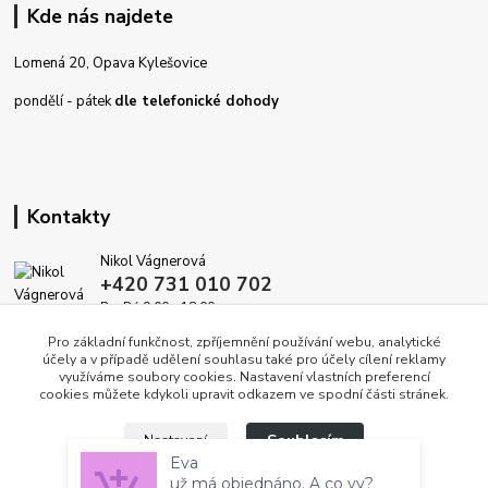
Kde nás najdete
Lomená 20, Opava Kylešovice
pondělí - pátek
dle telefonické dohody
Kontakty
Nikol Vágnerová
+420 731 010 702
Po-Pá 9.00 - 18.00
Pro základní funkčnost, zpříjemnění používání webu, analytické
info@dekoracedomova.cz
účely a v případě udělení souhlasu také pro účely cílení reklamy
využíváme soubory cookies. Nastavení vlastních preferencí
cookies můžete kdykoli upravit odkazem ve spodní části stránek.
Souhlasím
Nastavení
Eva
už má objednáno. A co vy?
před 2 dny