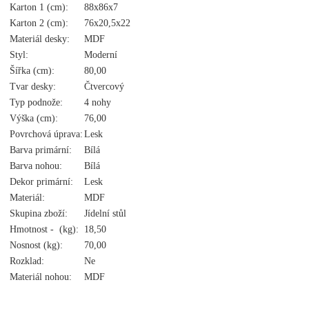
Karton 1 (cm):
88x86x7
Karton 2 (cm):
76x20,5x22
Materiál desky:
MDF
Styl:
Moderní
Šířka (cm):
80,00
Tvar desky:
Čtvercový
Typ podnože:
4 nohy
Výška (cm):
76,00
Povrchová úprava:
Lesk
Barva primární:
Bílá
Barva nohou:
Bílá
Dekor primární:
Lesk
Materiál:
MDF
Skupina zboží:
Jídelní stůl
Hmotnost - (kg):
18,50
Nosnost (kg):
70,00
Rozklad:
Ne
Materiál nohou:
MDF