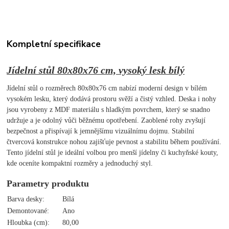
Kompletní specifikace
Jídelní stůl 80x80x76 cm, vysoký lesk bílý
Jídelní stůl o rozměrech 80x80x76 cm nabízí moderní design v bílém
vysokém lesku, který dodává prostoru svěží a čistý vzhled. Deska i nohy
jsou vyrobeny z MDF materiálu s hladkým povrchem, který se snadno
udržuje a je odolný vůči běžnému opotřebení. Zaoblené rohy zvyšují
bezpečnost a přispívají k jemnějšímu vizuálnímu dojmu. Stabilní
čtvercová konstrukce nohou zajišťuje pevnost a stabilitu během používání.
Tento jídelní stůl je ideální volbou pro menší jídelny či kuchyňské kouty,
kde oceníte kompaktní rozměry a jednoduchý styl.
Parametry produktu
Barva desky:
Bílá
Demontované:
Ano
Hloubka (cm):
80,00