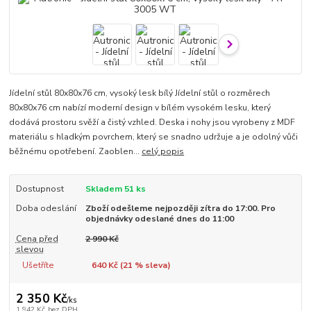
Jídelní stůl 80x80x76 cm, vysoký lesk bílý Jídelní stůl o rozměrech
80x80x76 cm nabízí moderní design v bílém vysokém lesku, který
dodává prostoru svěží a čistý vzhled. Deska i nohy jsou vyrobeny z MDF
materiálu s hladkým povrchem, který se snadno udržuje a je odolný vůči
běžnému opotřebení. Zaoblen...
celý popis
Dostupnost
Skladem 51 ks
Doba odeslání
Zboží odešleme nejpozději zítra do 17:00. Pro
objednávky odeslané dnes do 11:00
Cena před
2 990 Kč
slevou
Ušetříte
640 Kč (
21
% sleva)
2 350 Kč
/
ks
1 942 Kč
bez DPH