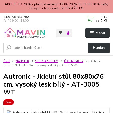
AKCE LÉTO 2026 - platnost akce od 17.06.2026 do 31.08.2026 nebo
do vyprodání zásob, SLEVY AŽ 61%
0
ks
+420 731 010 702
za
0 Kč
Po-Pá 9.00 - 18.00
Menu
Hledat
Úvod
NÁBYTEK
STOLY A STOLKY
JÍDELNÍ STOLY
Autronic -
Jídelní stůl 80x80x76 cm, vysoký lesk bílý - AT-3005 WT
Autronic - Jídelní stůl 80x80x76
cm, vysoký lesk bílý - AT-3005
WT
Akce