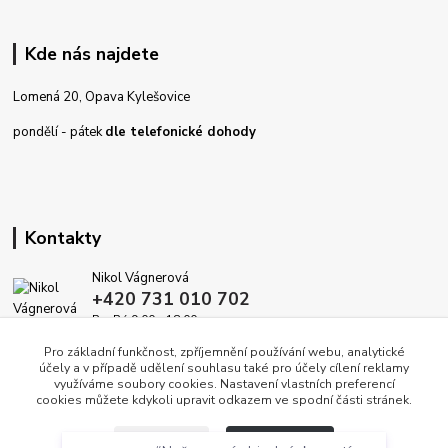
Kde nás najdete
Lomená 20, Opava Kylešovice
pondělí - pátek
dle telefonické dohody
Kontakty
Nikol Vágnerová
+420 731 010 702
Po-Pá 9.00 - 18.00
Pro základní funkčnost, zpříjemnění používání webu, analytické
info@dekoracedomova.cz
účely a v případě udělení souhlasu také pro účely cílení reklamy
využíváme soubory cookies. Nastavení vlastních preferencí
cookies můžete kdykoli upravit odkazem ve spodní části stránek.
Souhlasím
“Naše první objednávka, zatím
Nastavení