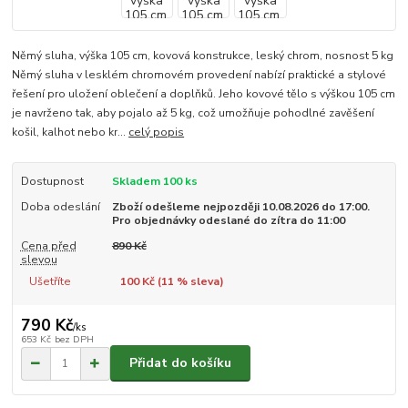
Němý sluha, výška 105 cm, kovová konstrukce, leský chrom, nosnost 5 kg
Němý sluha v lesklém chromovém provedení nabízí praktické a stylové
řešení pro uložení oblečení a doplňků. Jeho kovové tělo s výškou 105 cm
je navrženo tak, aby pojalo až 5 kg, což umožňuje pohodlné zavěšení
košil, kalhot nebo kr...
celý popis
Dostupnost
Skladem 100 ks
Doba odeslání
Zboží odešleme nejpozději 10.08.2026 do 17:00.
Pro objednávky odeslané do zítra do 11:00
Cena před
890 Kč
slevou
Ušetříte
100 Kč (
11
% sleva)
790 Kč
/
ks
653 Kč
bez DPH
Přidat do košíku