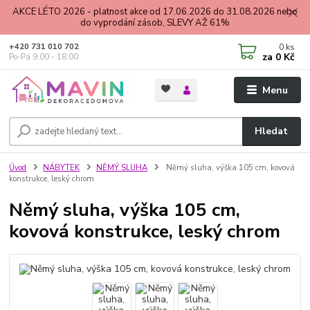
AKCE LÉTO 2026 - platnost akce od 17.06.2026 do 31.08.2026 nebo
do vyprodání zásob, SLEVY AŽ 61%
0
ks
+420 731 010 702
za
0 Kč
Po-Pá 9.00 - 18.00
Menu
Hledat
Úvod
NÁBYTEK
NĚMÝ SLUHA
Němý sluha, výška 105 cm, kovová
konstrukce, leský chrom
Němý sluha, výška 105 cm,
kovová konstrukce, leský chrom