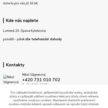
Jsme tu pro vás již 16 let
Kde nás najdete
Lomená 20, Opava Kylešovice
pondělí - pátek
dle telefonické dohody
Kontakty
Nikol Vágnerová
+420 731 010 702
Po-Pá 9.00 - 18.00
Pro základní funkčnost, zpříjemnění používání webu, analytické
info@dekoracedomova.cz
účely a v případě udělení souhlasu také pro účely cílení reklamy
využíváme soubory cookies. Nastavení vlastních preferencí
cookies můžete kdykoli upravit odkazem ve spodní části stránek.