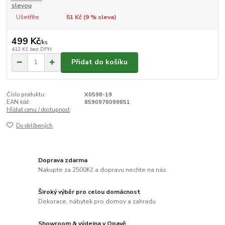
slevou
Ušetříte
51 Kč (
9
% sleva)
499 Kč
/
ks
412 Kč
bez DPH
Přidat do košíku
Číslo produktu:
X0598-19
EAN kód:
8590978099851
Hlídat cenu / dostupnost
Do oblíbených
Doprava zdarma
Nakupte za 2500Kč a dopravu nechte na nás
Široký výběr pro celou domácnost
Dekorace, nábytek pro domov a zahradu
Showroom & výdejna v Opavě