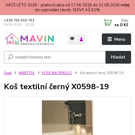
AKCE LÉTO 2026 - platnost akce od 17.06.2026 do 31.08.2026 nebo
do vyprodání zásob, SLEVY AŽ 61%
0
ks
+420 731 010 702
za
0 Kč
Po-Pá 9.00 - 18.00
Menu
Hledat
Úvod
NÁBYTEK
KOŠE NA PRÁDLO
Koš textilní černý X0598-19
Koš textilní černý X0598-19