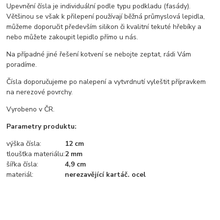
Upevnění čísla je individuální podle typu podkladu (fasády).
Většinou se však k přilepení používají běžná průmyslová lepidla,
můžeme doporučit především silikon či kvalitní tekuté hřebíky a
nebo můžete zakoupit lepidlo přímo u nás.
Na případné jiné řešení kotvení se nebojte zeptat, rádi Vám
poradíme.
Čísla doporučujeme po nalepení a vytvrdnutí vyleštit přípravkem
na nerezové povrchy.
Vyrobeno v ČR.
Parametry produktu:
výška čísla:
12 cm
tloušťka materiálu:
2 mm
šířka čísla:
4,9 cm
materiál:
nerezavějící kartáč. ocel