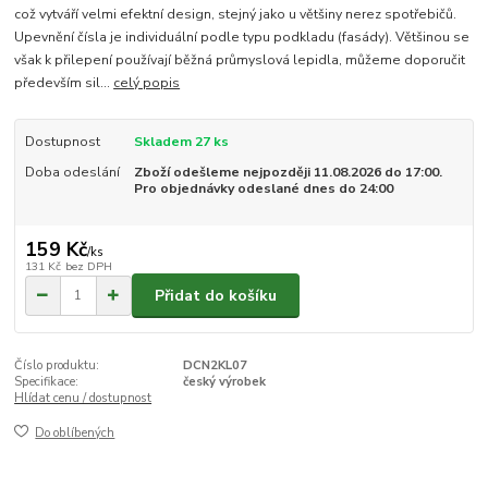
což vytváří velmi efektní design, stejný jako u většiny nerez spotřebičů.
Upevnění čísla je individuální podle typu podkladu (fasády). Většinou se
však k přilepení používají běžná průmyslová lepidla, můžeme doporučit
především sil...
celý popis
Dostupnost
Skladem 27 ks
Doba odeslání
Zboží odešleme nejpozději 11.08.2026 do 17:00.
Pro objednávky odeslané dnes do 24:00
159 Kč
/
ks
131 Kč
bez DPH
Přidat do košíku
Číslo produktu:
DCN2KL07
Specifikace:
český výrobek
Hlídat cenu / dostupnost
Do oblíbených