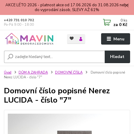
AKCE LÉTO 2026 - platnost akce od 17.06.2026 do 31.08.2026 nebo
do vyprodání zásob, SLEVY AŽ 61%
0
ks
+420 731 010 702
za
0 Kč
Po-Pá 9.00 - 18.00
Menu
Hledat
Úvod
DŮM A ZAHRADA
DOMOVNÍ ČÍSLA
Domovní číslo popisné
Nerez LUCIDA - číslo "7"
Domovní číslo popisné Nerez
LUCIDA - číslo "7"