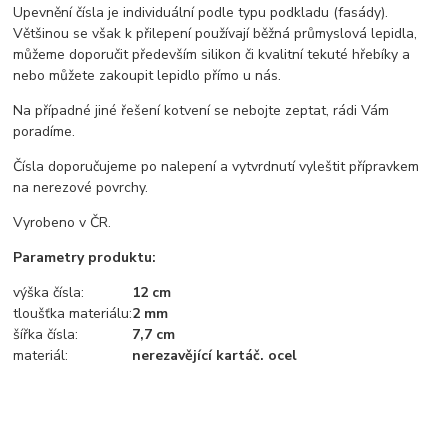
Upevnění čísla je individuální podle typu podkladu (fasády).
Většinou se však k přilepení používají běžná průmyslová lepidla,
můžeme doporučit především silikon či kvalitní tekuté hřebíky a
nebo můžete zakoupit lepidlo přímo u nás.
Na případné jiné řešení kotvení se nebojte zeptat, rádi Vám
poradíme.
Čísla doporučujeme po nalepení a vytvrdnutí vyleštit přípravkem
na nerezové povrchy.
Vyrobeno v ČR.
Parametry produktu:
výška čísla:
12 cm
tloušťka materiálu:
2 mm
šířka čísla:
7,7 cm
materiál:
nerezavějící kartáč. ocel