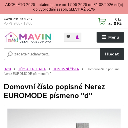
AKCE LÉTO 2026 - platnost akce od 17.06.2026 do 31.08.2026 nebo
do vyprodání zásob, SLEVY AŽ 61%
0
ks
+420 731 010 702
za
0 Kč
Po-Pá 9.00 - 18.00
Menu
Hledat
Úvod
DŮM A ZAHRADA
DOMOVNÍ ČÍSLA
Domovní číslo popisné
Nerez EUROMODE písmeno "d"
Domovní číslo popisné Nerez
EUROMODE písmeno "d"