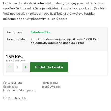
kartáčovaný, což vytváří velmi efektní design, stejný jako u většiny nerez
spotřebičů. Upevnění čísla je individuální podle typu podkladu (fasády).
Většinou se však k přilepení používají běžná průmyslová lepidla,
můžeme doporučit především s...
celý popis
Dostupnost
Skladem 5 ks
Doba odeslání
Zboží odešleme nejpozději zítra do 17:00. Pro
objednávky odeslané dnes do 11:00
159 Kč
/
ks
131 Kč
bez DPH
Přidat do košíku
Číslo produktu:
DCN2KEDM
Specifikace:
český výrobek
Hlídat cenu / dostupnost
Do oblíbených