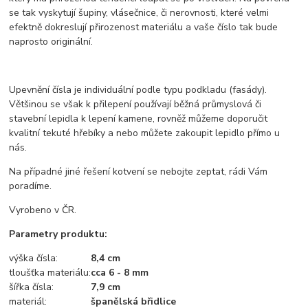
se tak vyskytují šupiny, vlásečnice, či nerovnosti, které velmi
efektně dokreslují přirozenost materiálu a vaše číslo tak bude
naprosto originální.
Upevnění čísla je individuální podle typu podkladu (fasády).
Většinou se však k přilepení používají běžná průmyslová či
stavební lepidla k lepení kamene, rovněž můžeme doporučit
kvalitní tekuté hřebíky a nebo můžete zakoupit lepidlo přímo u
nás.
Na případné jiné řešení kotvení se nebojte zeptat, rádi Vám
poradíme.
Vyrobeno v ČR.
Parametry produktu:
výška čísla:
8,4 cm
tloušťka materiálu:
cca 6 - 8 mm
šířka čísla:
7,9
cm
materiál:
španělská břidlice