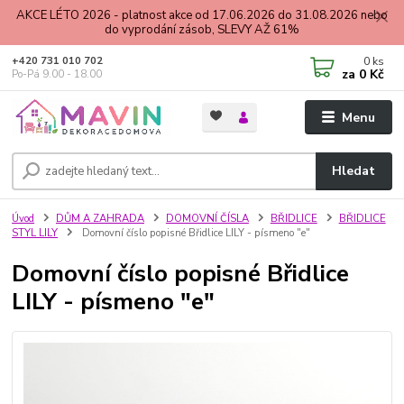
AKCE LÉTO 2026 - platnost akce od 17.06.2026 do 31.08.2026 nebo
do vyprodání zásob, SLEVY AŽ 61%
0
ks
+420 731 010 702
za
0 Kč
Po-Pá 9.00 - 18.00
Menu
Hledat
Úvod
DŮM A ZAHRADA
DOMOVNÍ ČÍSLA
BŘIDLICE
BŘIDLICE
STYL LILY
Domovní číslo popisné Břidlice LILY - písmeno "e"
Domovní číslo popisné Břidlice
LILY - písmeno "e"