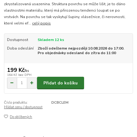
zkrystalizovaná usazenina. Struktura povrchu se může lišit, je to dáno
vlastnostmi materiálu, který má přirozenou tendenci loupat se po
vrstvách. Na povrchu se tak vyskytují šupiny, vlásečnice, či nerovnosti,
které velmi ef...
celý popis
Dostupnost
Skladem 12 ks
Doba odeslání
Zboží odešleme nejpozději 10.08.2026 do 17:00.
Pro objednávky odeslané do zítra do 11:00
199 Kč
/
ks
164 Kč
bez DPH
Přidat do košíku
Číslo produktu:
DCBCLEM
Hlídat cenu / dostupnost
Do oblíbených