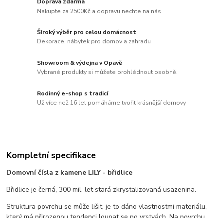
Doprava zdarma
Nakupte za 2500Kč a dopravu nechte na nás
Široký výběr pro celou domácnost
Dekorace, nábytek pro domov a zahradu
Showroom & výdejna v Opavě
Vybrané produkty si můžete prohlédnout osobně.
Rodinný e-shop s tradicí
Už více než 16 let pomáháme tvořit krásnější domovy
Kompletní specifikace
Domovní čísla z kamene LILY - břidlice
Břidlice je černá, 300 mil. let stará zkrystalizovaná usazenina.
Struktura povrchu se může lišit, je to dáno vlastnostmi materiálu,
který má přirozenou tendenci loupat se po vrstvách. Na povrchu