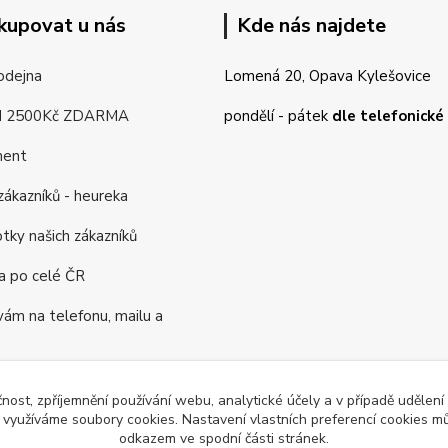
kupovat u nás
Kde nás najdete
odejna
Lomená 20, Opava Kylešovice
d 2500Kč ZDARMA
pondělí - pátek
dle telefonick
ment
ákazníků - heureka
tky našich zákazníků
a po celé ČR
m na telefonu, mailu a
rogram
čnost, zpříjemnění používání webu, analytické účely a v případě udělení
ás již 16 let
y využíváme soubory cookies. Nastavení vlastních preferencí cookies mů
odkazem ve spodní části stránek.