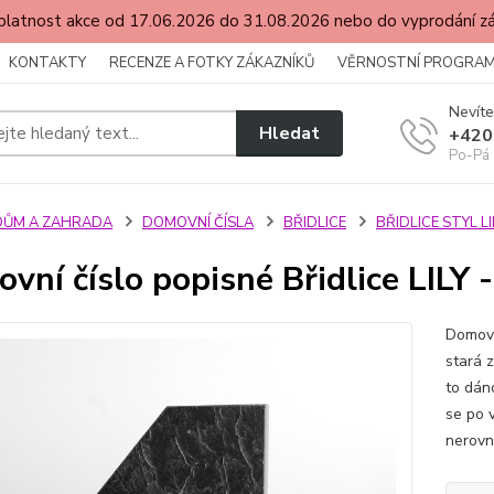
latnost akce od 17.06.2026 do 31.08.2026 nebo do vyprodání 
KONTAKTY
RECENZE A FOTKY ZÁKAZNÍKŮ
VĚRNOSTNÍ PROGRA
Nevíte
Hledat
+420
Po-Pá 
DŮM A ZAHRADA
DOMOVNÍ ČÍSLA
BŘIDLICE
BŘIDLICE STYL LI
vní číslo popisné Břidlice LILY - 
Domovní
stará z
to dán
se po v
nerovno