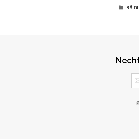
BŘID
Necht
