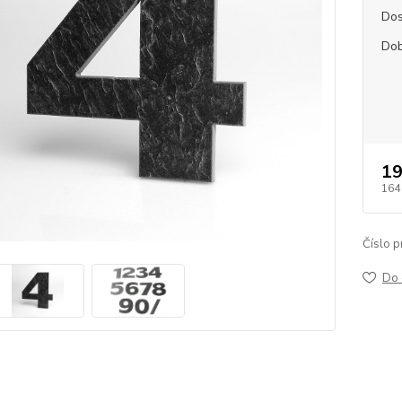
Dos
Dob
19
164
Číslo p
Do 