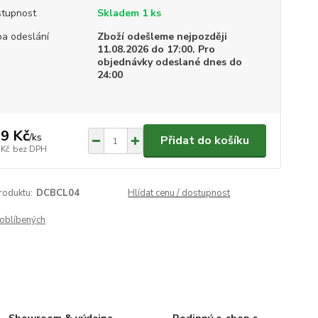
tupnost
Skladem 1 ks
a odeslání
Zboží odešleme nejpozději
11.08.2026 do 17:00. Pro
objednávky odeslané dnes do
24:00
9 Kč
/
ks
Přidat do košíku
 Kč
bez DPH
roduktu:
DCBCL04
Hlídat cenu / dostupnost
oblíbených