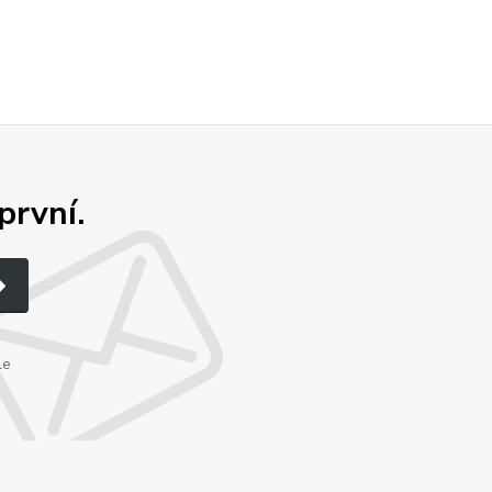
první.
le