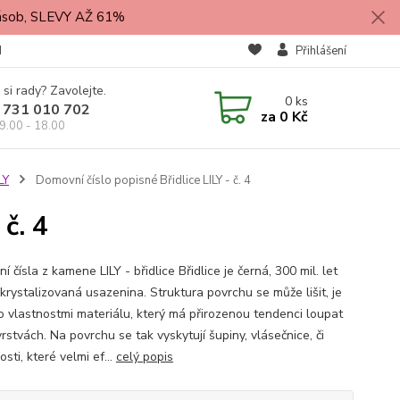
zásob, SLEVY AŽ 61%
M
Přihlášení
 si rady? Zavolejte.
0
ks
 731 010 702
za
0 Kč
9.00 - 18.00
LY
Domovní číslo popisné Břidlice LILY - č. 4
č. 4
 čísla z kamene LILY - břidlice Břidlice je černá, 300 mil. let
krystalizovaná usazenina. Struktura povrchu se může lišit, je
o vlastnostmi materiálu, který má přirozenou tendenci loupat
rstvách. Na povrchu se tak vyskytují šupiny, vlásečnice, či
sti, které velmi ef...
celý popis