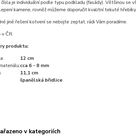
čísla je individuální podle typu podkladu (fasády). Většinou se v
 lepení kamene, rovněž můžeme doporučit kvalitní tekuté hřebíky
né jiné řešení kotvení se nebojte zeptat, rádi Vám poradíme.
 v ČR.
ry produktu:
a:
12 cm
materiálu:
cca 6 - 8 mm
:
11,1
cm
španělská břidlice
zařazeno v kategoriích