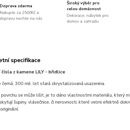
Široký výběr pro
Doprava zdarma
celou domácnost
Nakupte za 2500Kč a
Dekorace, nábytek pro
dopravu nechte na nás
domov a zahradu
tní specifikace
čísla z kamene LILY - břidlice
je černá, 300 mil. let stará zkrystalizovaná usazenina.
 povrchu se může lišit, je to dáno vlastnostmi materiálu, který 
skytují šupiny, vlásečnice, či nerovnosti, které velmi efektně dok
riginální.