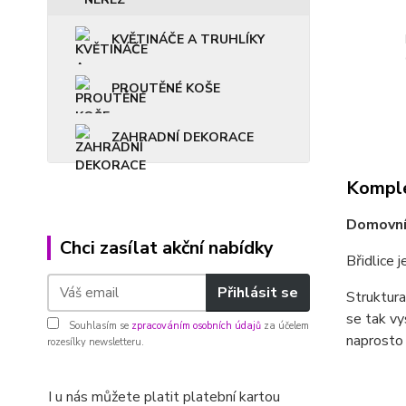
KVĚTINÁČE A TRUHLÍKY
PROUTĚNÉ KOŠE
ZAHRADNÍ DEKORACE
Komple
Domovní 
Chci zasílat akční nabídky
Břidlice 
Přihlásit se
Struktura
se tak vy
Souhlasím se
zpracováním osobních údajů
za účelem
naprosto o
rozesílky newsletteru.
I u nás můžete platit platební kartou