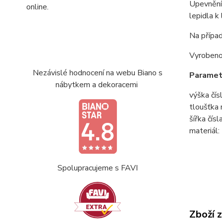
Upevnění 
online.
lepidla k
Na případ
Vyrobeno
Nezávislé hodnocení na webu Biano s
Paramet
nábytkem a dekoracemi
výška čísl
tloušťka 
šířka čísla
materiál:
Spolupracujeme s FAVI
Zboží 