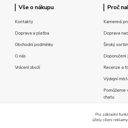
Vše o nákupu
Proč na
Kontakty
Kamenná pr
Doprava a platba
Doprava na
Obchodní podmínky
Široký sorti
O nás
Doporučení z
Vrácení zboží
Recenze a fo
Výdejní míst
Pomůžeme vá
chatu
Věrnostní p
Pro základní funk
Jsme tu pro v
účely cílení reklam