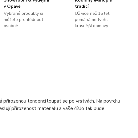
Showroom & výdejna
Rodinný e-shop s
v Opavě
tradicí
Vybrané produkty si
Už více než 16 let
můžete prohlédnout
pomáháme tvořit
osobně.
krásnější domovy
má přirozenou tendenci loupat se po vrstvách. Na povrchu
reslují přirozenost materiálu a vaše číslo tak bude