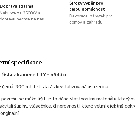
Široký výběr pro
Doprava zdarma
celou domácnost
Nakupte za 2500Kč a
Dekorace, nábytek pro
dopravu nechte na nás
domov a zahradu
tní specifikace
čísla z kamene LILY - břidlice
je černá, 300 mil. let stará zkrystalizovaná usazenina.
 povrchu se může lišit, je to dáno vlastnostmi materiálu, který 
skytují šupiny, vlásečnice, či nerovnosti, které velmi efektně dok
riginální.