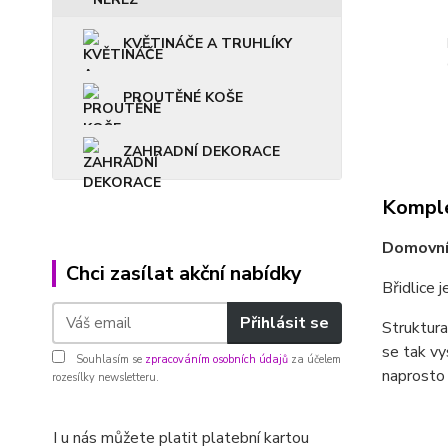
KVĚTINÁČE A TRUHLÍKY
PROUTĚNÉ KOŠE
ZAHRADNÍ DEKORACE
Komple
Domovní 
Chci zasílat akční nabídky
Břidlice 
Přihlásit se
Struktura
se tak vy
Souhlasím se
zpracováním osobních údajů
za účelem
naprosto o
rozesílky newsletteru.
I u nás můžete platit platební kartou