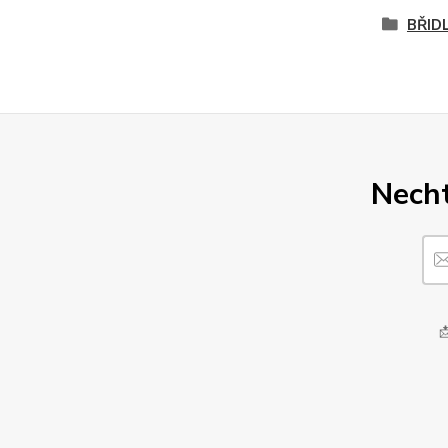
BŘID
Necht
