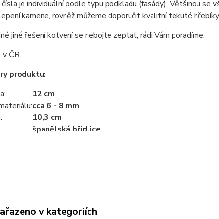
čísla je individuální podle typu podkladu (fasády). Většinou se v
 lepení kamene, rovněž můžeme doporučit kvalitní tekuté hřebíky
né jiné řešení kotvení se nebojte zeptat, rádi Vám poradíme.
 v ČR.
ry produktu:
a:
12 cm
materiálu:
cca 6 - 8 mm
:
10,3
cm
španělská břidlice
zařazeno v kategoriích