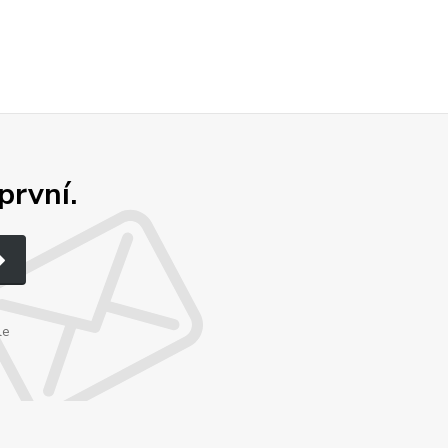
první.
le