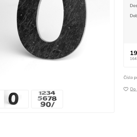
Dos
Dob
19
164
Číslo p
Do 