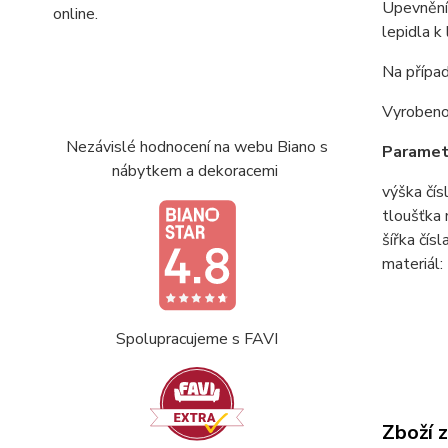
Upevnění 
online.
lepidla k
Na případ
Vyrobeno
Nezávislé hodnocení na webu Biano s
Paramet
nábytkem a dekoracemi
výška čísl
tloušťka 
šířka čísla
materiál:
Spolupracujeme s FAVI
Zboží 