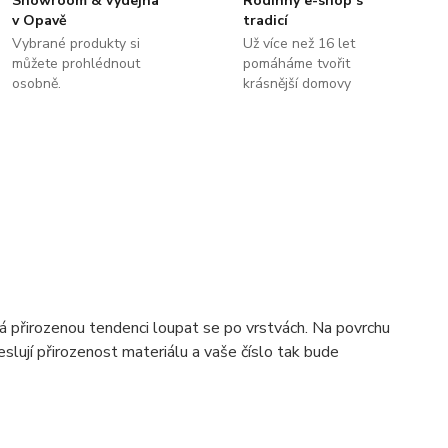
Showroom & výdejna
Rodinný e-shop s
v Opavě
tradicí
Vybrané produkty si
Už více než 16 let
můžete prohlédnout
pomáháme tvořit
osobně.
krásnější domovy
má přirozenou tendenci loupat se po vrstvách. Na povrchu
reslují přirozenost materiálu a vaše číslo tak bude