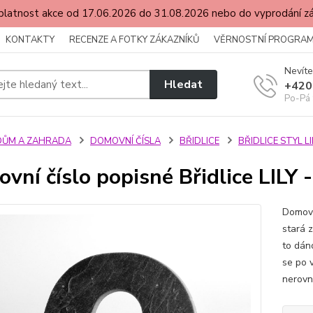
latnost akce od 17.06.2026 do 31.08.2026 nebo do vyprodání 
KONTAKTY
RECENZE A FOTKY ZÁKAZNÍKŮ
VĚRNOSTNÍ PROGRA
Nevíte
Hledat
+420
Po-Pá 
DŮM A ZAHRADA
DOMOVNÍ ČÍSLA
BŘIDLICE
BŘIDLICE STYL LI
vní číslo popisné Břidlice LILY - 
Domovní
stará z
to dán
se po v
nerovno