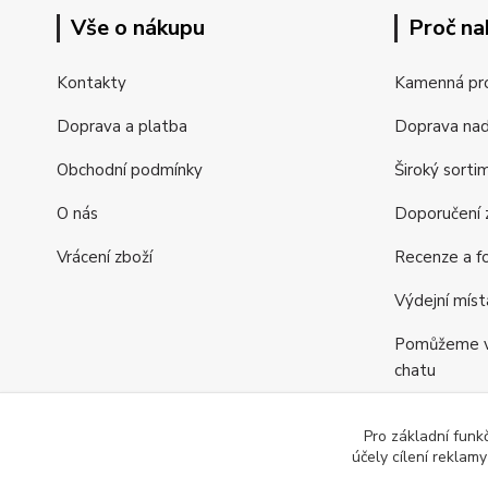
Vše o nákupu
Proč na
Kontakty
Kamenná pr
Doprava a platba
Doprava na
Obchodní podmínky
Široký sorti
O nás
Doporučení z
Vrácení zboží
Recenze a fo
Výdejní míst
Pomůžeme vá
chatu
Věrnostní p
Pro základní funk
Jsme tu pro v
účely cílení reklam