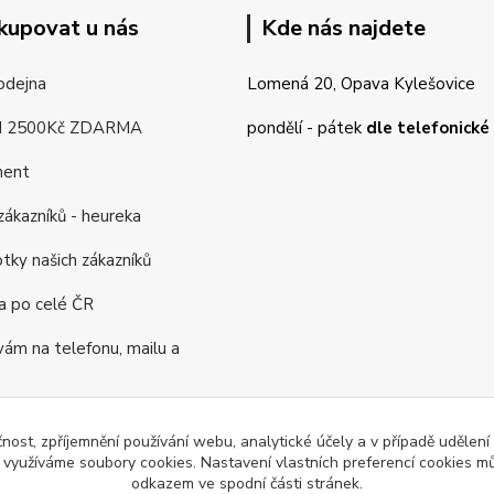
kupovat u nás
Kde nás najdete
odejna
Lomená 20, Opava Kylešovice
d 2500Kč ZDARMA
pondělí - pátek
dle telefonick
ment
ákazníků - heureka
tky našich zákazníků
a po celé ČR
m na telefonu, mailu a
rogram
čnost, zpříjemnění používání webu, analytické účely a v případě udělení
ás již 16 let
y využíváme soubory cookies. Nastavení vlastních preferencí cookies mů
odkazem ve spodní části stránek.