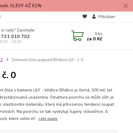
zásob, SLEVY AŽ 61%
M
Přihlášení
 si rady? Zavolejte.
0
ks
 731 010 702
za
0 Kč
9.00 - 18.00
LY
Domovní číslo popisné Břidlice LILY - č. 0
č. 0
 čísla z kamene LILY - břidlice Břidlice je černá, 300 mil. let
krystalizovaná usazenina. Struktura povrchu se může lišit, je
o vlastnostmi materiálu, který má přirozenou tendenci loupat
rstvách. Na povrchu se tak vyskytují šupiny, vlásečnice, či
sti, které velmi ef...
celý popis