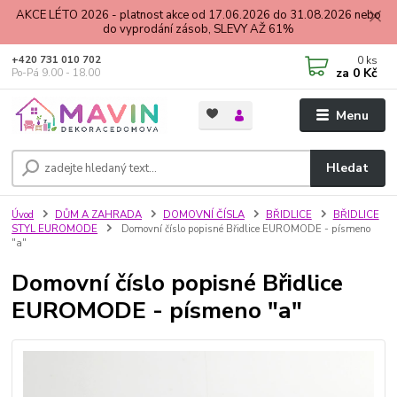
AKCE LÉTO 2026 - platnost akce od 17.06.2026 do 31.08.2026 nebo
do vyprodání zásob, SLEVY AŽ 61%
0
ks
+420 731 010 702
za
0 Kč
Po-Pá 9.00 - 18.00
Menu
Hledat
Úvod
DŮM A ZAHRADA
DOMOVNÍ ČÍSLA
BŘIDLICE
BŘIDLICE
STYL EUROMODE
Domovní číslo popisné Břidlice EUROMODE - písmeno
"a"
Domovní číslo popisné Břidlice
EUROMODE - písmeno "a"