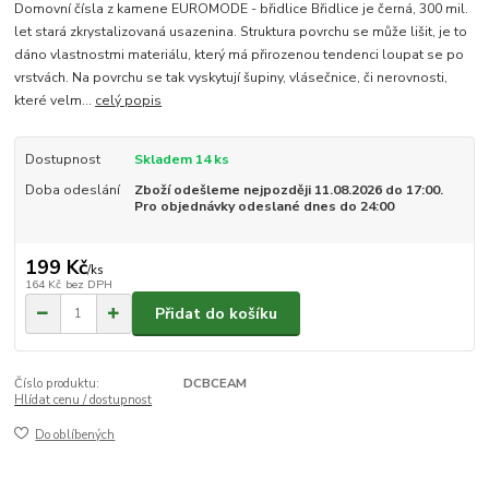
Domovní čísla z kamene EUROMODE - břidlice Břidlice je černá, 300 mil.
let stará zkrystalizovaná usazenina. Struktura povrchu se může lišit, je to
dáno vlastnostmi materiálu, který má přirozenou tendenci loupat se po
vrstvách. Na povrchu se tak vyskytují šupiny, vlásečnice, či nerovnosti,
které velm...
celý popis
Dostupnost
Skladem 14 ks
Doba odeslání
Zboží odešleme nejpozději 11.08.2026 do 17:00.
Pro objednávky odeslané dnes do 24:00
199 Kč
/
ks
164 Kč
bez DPH
Přidat do košíku
Číslo produktu:
DCBCEAM
Hlídat cenu / dostupnost
Do oblíbených