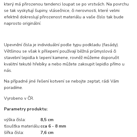
který má přirozenou tendenci loupat se po vrstvách. Na povrchu
se tak vyskytují šupiny, vlásečnice, či nerovnosti, které velmi
efektně dokreslují přirozenost materiálu a vaše číslo tak bude
naprosto originální.
Upevnění čísla je individuální podle typu podkladu (fasády).
Většinou se však k přilepení používají běžná průmyslová či
stavební lepidla k lepení kamene, rovněž můžeme doporučit
kvalitní tekuté hřebíky a nebo můžete zakoupit lepidlo přímo u
nás.
Na případné jiné řešení kotvení se nebojte zeptat, rádi Vám
poradíme.
Vyrobeno v ČR.
Parametry produktu:
výška čísla:
8,5 cm
tloušťka materiálu:
cca 6 - 8 mm
šířka čísla:
7,6
cm