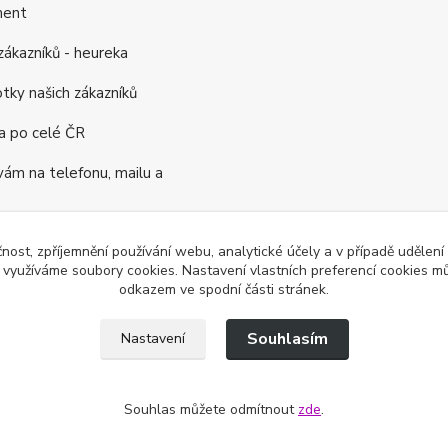
ment
ákazníků - heureka
tky našich zákazníků
a po celé ČR
m na telefonu, mailu a
rogram
čnost, zpříjemnění používání webu, analytické účely a v případě udělení
y využíváme soubory cookies. Nastavení vlastních preferencí cookies mů
ás již 16 let
odkazem ve spodní části stránek.
Souhlasím
Nastavení
Souhlas můžete odmítnout
zde
.
a vyhrazena.