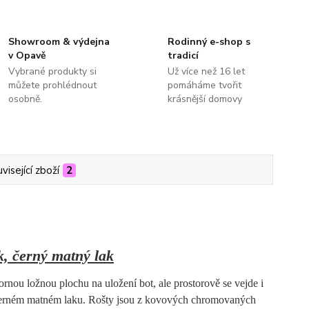
Showroom & výdejna
Rodinný e-shop s
v Opavě
tradicí
Vybrané produkty si
Už více než 16 let
můžete prohlédnout
pomáháme tvořit
osobně.
krásnější domovy
visející zboží
2
k, černý matný lak
ou ložnou plochu na uložení bot, ale prostorově se vejde i
 černém matném laku. Rošty jsou z kovových chromovaných