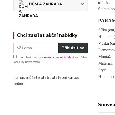
trubek o p
DŮM A ZAHRADA
S tímto bo
PARA
Šířka (cm)
Chci zasílat akční nabídky
Hloubka (
Výška (cm
Přihlásit se
Demontov
Montáž:
Souhlasím se
zpracováním osobních údajů
za účelem
rozesílky newsletteru.
Materiál:
Styl:
Hmotnost -
I u nás můžete platit platební kartou
online.
Souvise