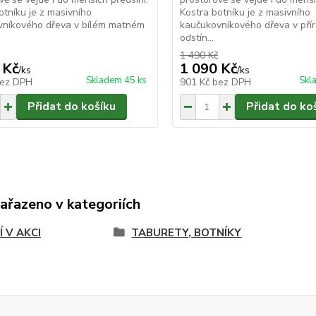
otníku je z masivního
Kostra botníku je z masivního
vníkového dřeva v bílém matném
kaučukovníkového dřeva v pří
odstín...
1 490 Kč
 Kč
1 090 Kč
/
ks
/
ks
Skladem 45 ks
Skl
ez DPH
901 Kč
bez DPH
Přidat do košíku
Přidat do ko
zařazeno v kategoriích
Í V AKCI
TABURETY, BOTNÍKY