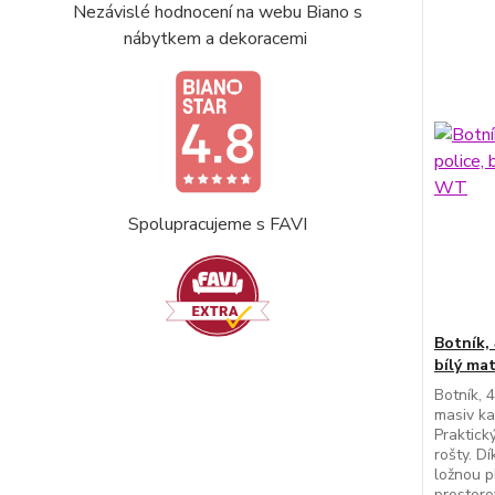
Nezávislé hodnocení na webu Biano s
nábytkem a dekoracemi
Spolupracujeme s FAVI
Botník,
bílý ma
Botník, 
masiv ka
Praktick
rošty. D
ložnou p
prostoro