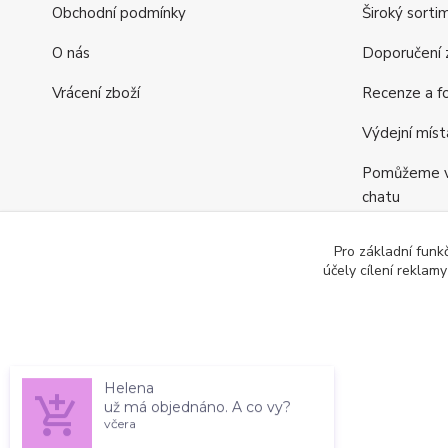
Obchodní podmínky
Široký sorti
O nás
Doporučení z
Vrácení zboží
Recenze a fo
Výdejní míst
Pomůžeme vá
chatu
Věrnostní p
Pro základní funk
účely cílení reklam
Jsme tu pro v
Helena
už má objednáno. A co vy?
včera
Copyright © 2010 — 2026 DekoraceDomova.cz, všechna práv
Overenyweb.cz