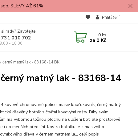
zásob, SLEVY AŽ 61%
M
Přihlášení
 si rady? Zavolejte.
0
ks
 731 010 702
za
0 Kč
9.00 - 18.00
, černý matný lak - 83168-14 BK
 černý matný lak - 83168-14
, 4 kovové chromované police, masiv kaučukovník, černý matný
ktický dřevěný botník s čtyřmi kovovými rošty. Díky svým
ům má výbornou ložnou plochu na uložení bot, ale prostorově
e i do menších předsíní. Kostra botníku je z masivního
ovníkového dřeva v černém matném la...
celý popis