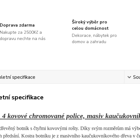
Široký výběr pro
Doprava zdarma
celou domácnost
Nakupte za 2500Kč a
Dekorace, nábytek pro
dopravu nechte na nás
domov a zahradu
etní specifikace
Sou
tní specifikace
, 4 kovové chromované police, masiv kaučukovní
dřevěný botník s čtyřmi kovovými rošty. Díky svým rozměrům má výborn
h předsíní. Kostra botníku je z masivního kaučukovníkového dřeva v