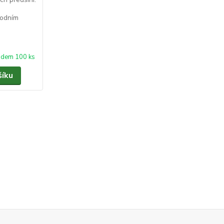
rodním
adem 100 ks
šíku