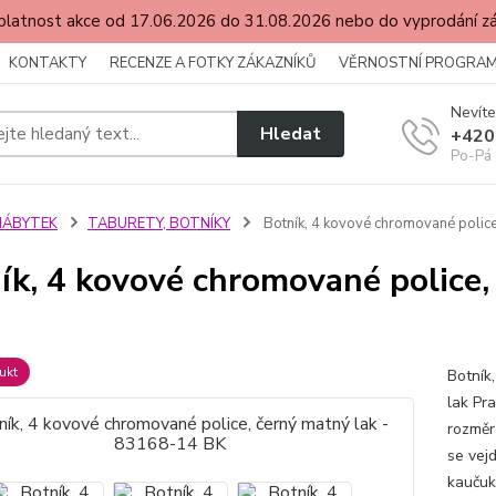
latnost akce od 17.06.2026 do 31.08.2026 nebo do vyprodání 
KONTAKTY
RECENZE A FOTKY ZÁKAZNÍKŮ
VĚRNOSTNÍ PROGRA
Nevíte
Hledat
+420
Po-Pá 
NÁBYTEK
TABURETY, BOTNÍKY
Botník, 4 kovové chromované police
ík, 4 kovové chromované police,
ukt
Botník
lak Pra
rozměr
se vejd
kaučuk