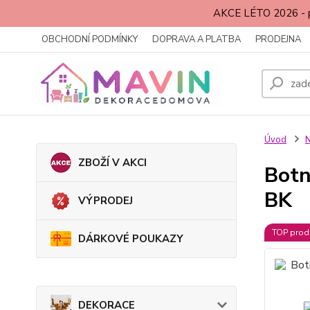
AKCE LÉTO 2026 - p
OBCHODNÍ PODMÍNKY
DOPRAVA A PLATBA
PRODEJNA
Úvod
ZBOŽÍ V AKCI
Botn
BK
VÝPRODEJ
TOP prod
DÁRKOVÉ POUKAZY
DEKORACE