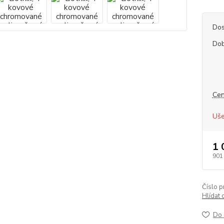
Dos
Dob
Cen
Uše
1 
901
Číslo p
Hlídat 
Do 