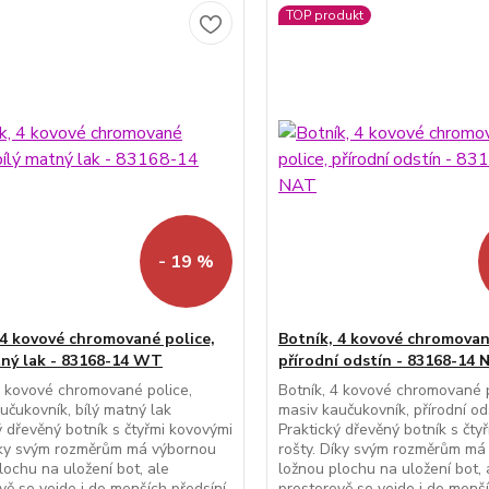
TOP produkt
- 19 %
 4 kovové chromované police,
Botník, 4 kovové chromovan
tný lak - 83168-14 WT
přírodní odstín - 83168-14 
4 kovové chromované police,
Botník, 4 kovové chromované p
učukovník, bílý matný lak
masiv kaučukovník, přírodní od
ý dřevěný botník s čtyřmi kovovými
Praktický dřevěný botník s čty
íky svým rozměrům má výbornou
rošty. Díky svým rozměrům má
lochu na uložení bot, ale
ložnou plochu na uložení bot, 
vě se vejde i do menších předsíní.
prostorově se vejde i do menší