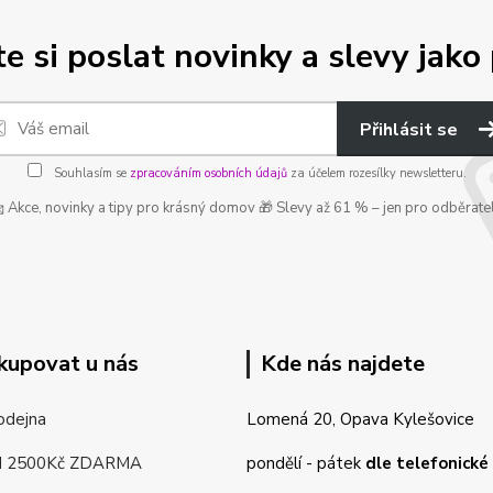
e si poslat novinky a slevy jako 
Přihlásit se
Souhlasím se
zpracováním osobních údajů
za účelem rozesílky newsletteru.
 Akce, novinky a tipy pro krásný domov 🎁 Slevy až 61 % – jen pro odběrate
kupovat u nás
Kde nás najdete
odejna
Lomená 20, Opava Kylešovice
d 2500Kč ZDARMA
pondělí - pátek
dle telefonick