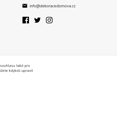
info@dekoracedomova.cz
 souhlasu také pro
žete kdykoli upravit
Vytvořeno na
Eshop-rychle.cz