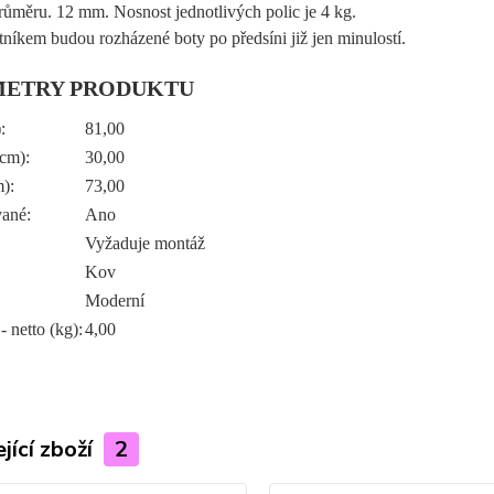
růměru. 12 mm. Nosnost jednotlivých polic je 4 kg.
tníkem budou rozházené boty po předsíni již jen minulostí.
METRY PRODUKTU
:
81,00
cm):
30,00
):
73,00
ané:
Ano
Vyžaduje montáž
Kov
Moderní
 netto (kg):
4,00
jící zboží
2