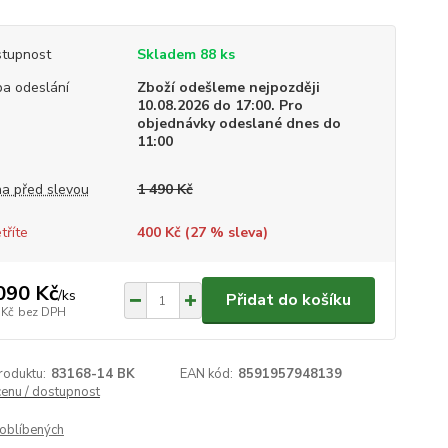
tupnost
Skladem 88 ks
a odeslání
Zboží odešleme nejpozději
10.08.2026 do 17:00. Pro
objednávky odeslané dnes do
11:00
a před slevou
1 490 Kč
tříte
400 Kč (
27
% sleva)
090 Kč
/
ks
Přidat do košíku
 Kč
bez DPH
roduktu:
83168-14 BK
EAN kód:
8591957948139
cenu / dostupnost
oblíbených