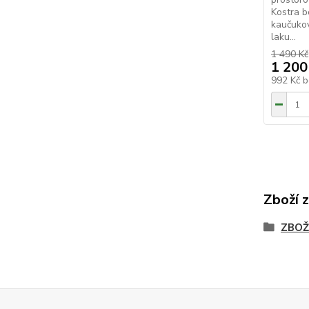
Kostra b
kaučuko
laku...
1 490 Kč
1 200
992 Kč
b
Zboží 
ZBOŽ