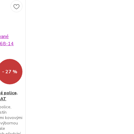
- 27 %
é police,
NAT
olice,
stín
řmi kovovými
 výbornou
ale
ch předsíní.