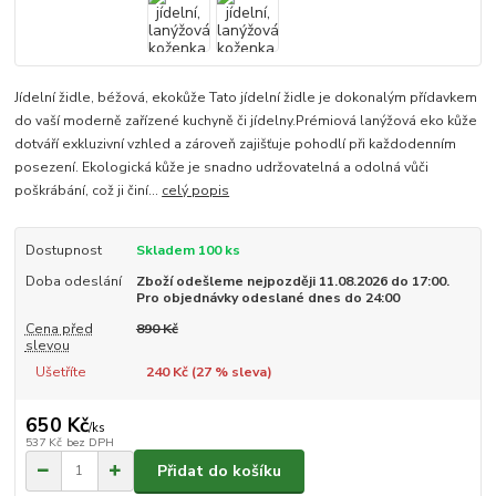
Jídelní židle, béžová, ekokůže Tato jídelní židle je dokonalým přídavkem
do vaší moderně zařízené kuchyně či jídelny.Prémiová lanýžová eko kůže
dotváří exkluzivní vzhled a zároveň zajišťuje pohodlí při každodenním
posezení. Ekologická kůže je snadno udržovatelná a odolná vůči
poškrábání, což ji činí...
celý popis
Dostupnost
Skladem 100 ks
Doba odeslání
Zboží odešleme nejpozději 11.08.2026 do 17:00.
Pro objednávky odeslané dnes do 24:00
Cena před
890 Kč
slevou
Ušetříte
240 Kč (
27
% sleva)
650 Kč
/
ks
537 Kč
bez DPH
Přidat do košíku