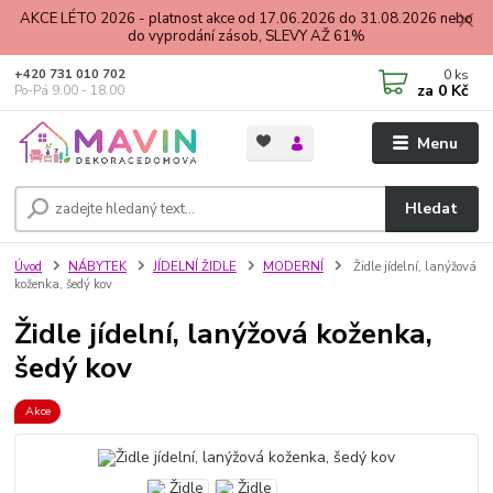
AKCE LÉTO 2026 - platnost akce od 17.06.2026 do 31.08.2026 nebo
do vyprodání zásob, SLEVY AŽ 61%
0
ks
+420 731 010 702
za
0 Kč
Po-Pá 9.00 - 18.00
Menu
Hledat
Úvod
NÁBYTEK
JÍDELNÍ ŽIDLE
MODERNÍ
Židle jídelní, lanýžová
koženka, šedý kov
Židle jídelní, lanýžová koženka,
šedý kov
Akce