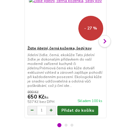
- 27 %
Židle jídelní, černá koženka, šedý kov
Židle jídeln
Jídelní židle, černá, ekokůže Tato jídelní
Jídelní židle
židle je dokonalým přídavkem do vaší
je dokonalý
moderně zařízené kuchyně či
zařízené kuc
jídelny.Prémiová černá eko kůže dotváří
eko kůže dot
exkluzivní vzhled a zároveň zajišťuje pohodlí
zajišťuje po
při každodenním posezení. Ekologická kůže
Ekologická k
je snadno udržovatelná a odolná vůči
odolná vůči po
poškrábání, což ji činí ide...
890 Kč
890 Kč
650 Kč
650 Kč
/
ks
/
ks
Skladem 100 ks
537 Kč
bez DPH
537 Kč
bez 
Přidat do košíku