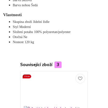
Barva Béžová
Barva nohou Šedá
Vlastnosti
Skupina zboží Jídelní židle
Styl Moderní
Složení potahu 100% polyuretan/polyester
Otočná Ne
Nosnost 120 kg
Související zboží
3
Akce
Akce