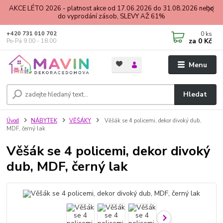
AKCE LÉTO 2026 - platnost akce od 17.06.2026 do 31.08.2026 nebo
do vyprodání zásob, SLEVY AŽ 61%
0
ks
+420 731 010 702
za
0 Kč
Po-Pá 9.00 - 18.00
Menu
Hledat
Úvod
NÁBYTEK
VĚŠÁKY
Věšák se 4 policemi, dekor divoký dub,
MDF, černý lak
Věšák se 4 policemi, dekor divoký
dub, MDF, černý lak