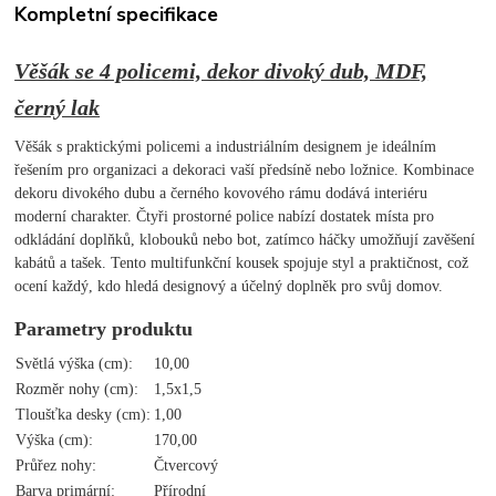
Kompletní specifikace
Věšák se 4 policemi, dekor divoký dub, MDF,
černý lak
Věšák s praktickými policemi a industriálním designem je ideálním
řešením pro organizaci a dekoraci vaší předsíně nebo ložnice. Kombinace
dekoru divokého dubu a černého kovového rámu dodává interiéru
moderní charakter. Čtyři prostorné police nabízí dostatek místa pro
odkládání doplňků, klobouků nebo bot, zatímco háčky umožňují zavěšení
kabátů a tašek. Tento multifunkční kousek spojuje styl a praktičnost, což
ocení každý, kdo hledá designový a účelný doplněk pro svůj domov.
Parametry produktu
Světlá výška (cm):
10,00
Rozměr nohy (cm):
1,5x1,5
Tloušťka desky (cm):
1,00
Výška (cm):
170,00
Průřez nohy:
Čtvercový
Barva primární:
Přírodní