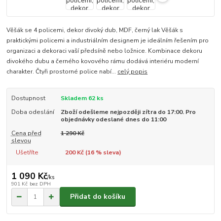
Věšák se 4 policemi, dekor divoký dub, MDF, černý lak Věšák s
praktickými policemi a industriálním designem je ideálním řešením pro
organizaci a dekoraci vaší předsíně nebo ložnice. Kombinace dekoru
divokého dubu a černého kovového rámu dodává interiéru moderní
charakter. Čtyři prostorné police nabí...
celý popis
Dostupnost
Skladem 62 ks
Doba odeslání
Zboží odešleme nejpozději zítra do 17:00. Pro
objednávky odeslané dnes do 11:00
Cena před
1 290 Kč
slevou
Ušetříte
200 Kč (
16
% sleva)
1 090 Kč
/
ks
901 Kč
bez DPH
Přidat do košíku