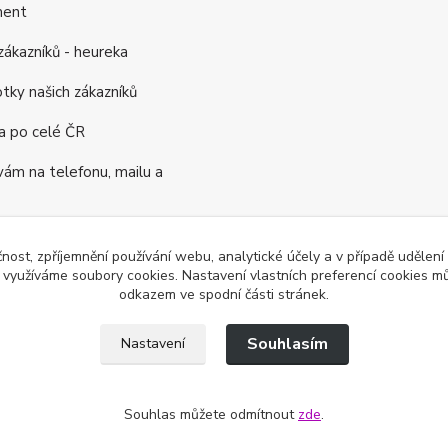
ment
ákazníků - heureka
tky našich zákazníků
a po celé ČR
m na telefonu, mailu a
rogram
čnost, zpříjemnění používání webu, analytické účely a v případě udělení
ás již 16 let
y využíváme soubory cookies. Nastavení vlastních preferencí cookies mů
odkazem ve spodní části stránek.
Souhlasím
Nastavení
a vyhrazena.
Souhlas můžete odmítnout
zde
.