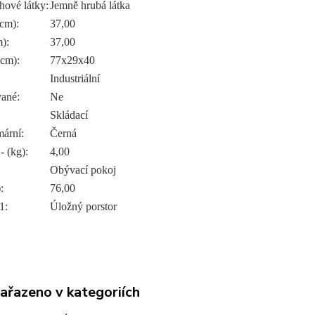
hové látky:
Jemně hrubá látka
cm):
37,00
):
37,00
(cm):
77x29x40
Industriální
ané:
Ne
Skládací
mární:
Černá
- (kg):
4,00
Obývací pokoj
:
76,00
1:
Úložný porstor
zařazeno v kategoriích