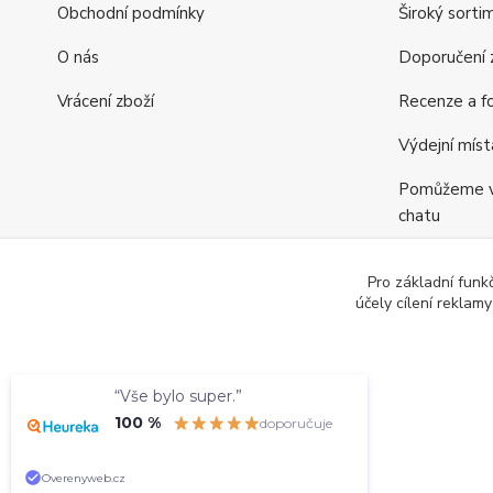
Obchodní podmínky
Široký sorti
O nás
Doporučení z
Vrácení zboží
Recenze a fo
Výdejní míst
Pomůžeme vá
chatu
Věrnostní p
Pro základní funk
Jsme tu pro v
účely cílení reklam
“Vše bylo super.”
100 %
doporučuje
Copyright © 2010 — 2026 DekoraceDomova.cz, všechna práv
Overenyweb.cz