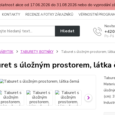
latnost akce od 17.06.2026 do 31.08.2026 nebo do vyprodání 
KONTAKTY
RECENZE A FOTKY ZÁKAZNÍKŮ
VĚRNOSTNÍ PROGRA
Nevíte
Hledat
+420
Po-Pá 
NÁBYTEK
TABURETY, BOTNÍKY
Taburet s úložným prostorem, látka
ret s úložným prostorem, látka 
Tabure
Materiá
úložný
(cm): 
Indust