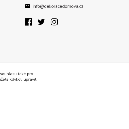
info@dekoracedomova.cz
 souhlasu také pro
žete kdykoli upravit
Vytvořeno na
Eshop-rychle.cz