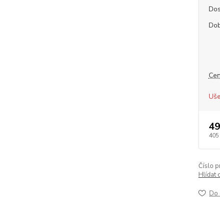
Dos
Dob
Cen
Uše
49
405
Číslo p
Hlídat 
Do 