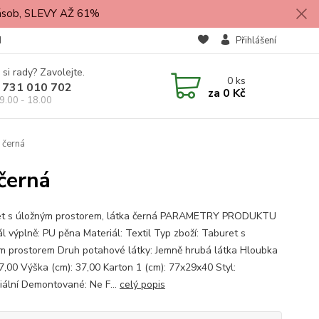
zásob, SLEVY AŽ 61%
M
Přihlášení
 si rady? Zavolejte.
0
ks
 731 010 702
za
0 Kč
9.00 - 18.00
 černá
černá
t s úložným prostorem, látka černá PARAMETRY PRODUKTU
l výplně: PU pěna Materiál: Textil Typ zboží: Taburet s
m prostorem Druh potahové látky: Jemně hrubá látka Hloubka
37,00 Výška (cm): 37,00 Karton 1 (cm): 77x29x40 Styl:
riální Demontované: Ne F...
celý popis