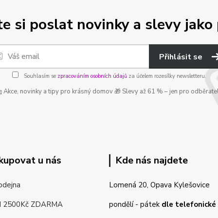
e si poslat novinky a slevy jako 
Přihlásit se
Souhlasím se
zpracováním osobních údajů
za účelem rozesílky newsletteru.
 Akce, novinky a tipy pro krásný domov 🎁 Slevy až 61 % – jen pro odběrate
kupovat u nás
Kde nás najdete
odejna
Lomená 20, Opava Kylešovice
d 2500Kč ZDARMA
pondělí - pátek
dle telefonick