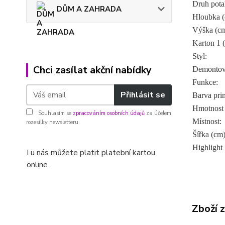
Druh pota
DŮM A ZAHRADA
Hloubka (
Výška (cm
Karton 1 
Styl:
Chci zasílat akční nabídky
Demontov
Funkce:
Přihlásit se
Barva pri
Hmotnost 
Souhlasím se
zpracováním osobních údajů
za účelem
Místnost:
rozesílky newsletteru.
Šířka (cm)
Highlight 
I u nás můžete platit platební kartou
online.
Zboží 