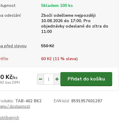
tupnost
Skladem 100 ks
a odeslání
Zboží odešleme nejpozději
10.08.2026 do 17:00. Pro
objednávky odeslané do zítra do
11:00
a před slevou
550 Kč
tříte
60 Kč (
11
% sleva)
0 Kč
/
ks
Přidat do košíku
 Kč
bez DPH
roduktu:
TAB-462 BK2
EAN kód:
8591957601287
cenu / dostupnost
oblíbených