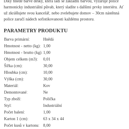
Díky hnědé barvě desky, která ladí se základní barvou, vyzařuje police
harmonicky industriální půvab, který sladíte s dalšími prvky interiéru. Ať
už zkrášlujete svou kancelář, nebo zvelebujete domov – 30cm nástěnná
police zaručí nádech sofistikovanosti každému prostoru.
PARAMETRY PRODUKTU
Barva primární:
Hnědá
Hmotnost - netto (kg):
1,00
Hmotnost - brutto (kg):
1,00
Objem celkem (m3):
0,01
Šířka (cm):
30,00
Hloubka (cm):
10,00
Výška (cm):
30,00
Materiál:
Kov
Demontované:
Ne
Typ zboží:
Polička
Styl:
Industriální
Počet balení:
1,00
Karton 1 (cm):
63 x 34 x 44
Počet kusů v kartonu:
8,00