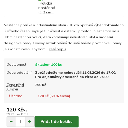
Nástěnná polička v industriálním stylu - 30 cm Správný výběr dokonalého
úložného řešení zvyšuje funkčnost a estetiku prostoru. Seznamte se s
30cm nástěnnou policí, která kombinuje industriální styl a moderní
designové prvky. Kovový zázrak oděný do sytě hnědé povrchové úpravy
je zkonstruován, aby kom...
celý popis
Dostupnost
Skladem 100 ks
Doba odeslání
Zboží odešleme nejpozději 11.08.2026 do 17:00.
Pro objednávky odeslané do zítra do 24:00
Cena před
290 Kč
slevou
Ušetříte
170 Kč (
59
% sleva)
120 Kč
/
ks
99 Kč
bez DPH
Přidat do košíku