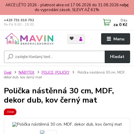
AKCE LÉTO 2026 - platnost akce od 17.06.2026 do 31.08.2026 nebo
do vyprodání zásob, SLEVY AŽ 61%
0
ks
+420 731 010 702
za
0 Kč
Po-Pá 9.00 - 18.00
Menu
Hledat
Úvod
NÁBYTEK
POLICE, POLIČKY
Polička nástěnná 30 cm, MDF,
dekor dub, kov černý mat
Polička nástěnná 30 cm, MDF,
dekor dub, kov černý mat
Akce