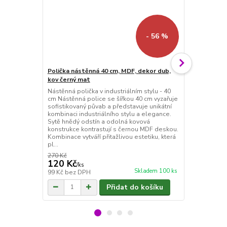
- 56 %
Polička nástěnná 40 cm, MDF, dekor dub,
Polička nás
kov černý mat
kov černý m
Nástěnná polička v industriálním stylu - 40
Nástěnná poli
cm Nástěnná police se šířkou 40 cm vyzařuje
průměr 37 cm
sofistikovaný půvab a představuje unikátní
nástěnnou pol
kombinaci industriálního stylu a elegance.
Elegantní st
Sytě hnědý odstín a odolná kovová
designově p
konstrukce kontrastují s černou MDF deskou.
Police s pr
Kombinace vytváří přitažlivou estetiku, která
kanceláří a 
pl...
snoubí s funk
270 Kč
370 Kč
120 Kč
170 Kč
/
ks
/
ks
Skladem 100 ks
99 Kč
bez DPH
140 Kč
bez 
Přidat do košíku