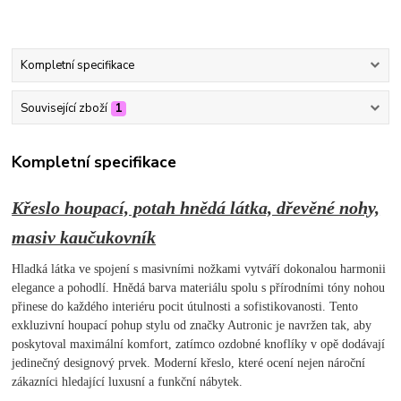
Kompletní specifikace
Související zboží
1
Kompletní specifikace
Křeslo houpací, potah hnědá látka, dřevěné nohy,
masiv kaučukovník
Hladká látka ve spojení s masivními nožkami vytváří dokonalou harmonii
elegance a pohodlí. Hnědá barva materiálu spolu s přírodními tóny nohou
přinese do každého interiéru pocit útulnosti a sofistikovanosti. Tento
exkluzivní houpací pohup stylu od značky Autronic je navržen tak, aby
poskytoval maximální komfort, zatímco ozdobné knoflíky v opě dodávají
jedinečný designový prvek. Moderní křeslo, které ocení nejen nároční
zákazníci hledající luxusní a funkční nábytek.