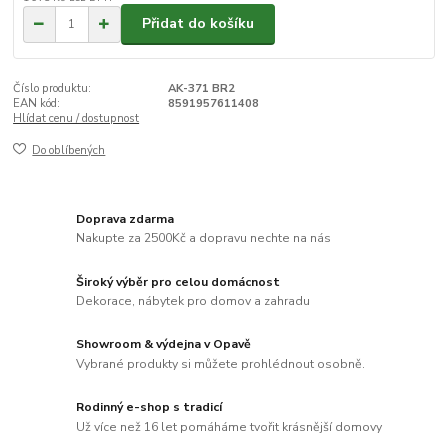
Přidat do košíku
Číslo produktu:
AK-371 BR2
EAN kód:
8591957611408
Hlídat cenu / dostupnost
Do oblíbených
Doprava zdarma
Nakupte za 2500Kč a dopravu nechte na nás
Široký výběr pro celou domácnost
Dekorace, nábytek pro domov a zahradu
Showroom & výdejna v Opavě
Vybrané produkty si můžete prohlédnout osobně.
Rodinný e-shop s tradicí
Už více než 16 let pomáháme tvořit krásnější domovy