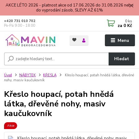
AKCE LÉTO 2026 - platnost akce od 17.06.2026 do 31.08.2026 nebo
do vyprodání zásob, SLEVY AŽ 61%
0
ks
+420 731 010 702
za
0 Kč
Po-Pá 9.00 - 18.00
Menu
Hledat
Úvod
NÁBYTEK
KŘESLA
Křeslo houpací, potah hnědá látka, dřevěné
nohy, masiv kaučukovník
Křeslo houpací, potah hnědá
látka, dřevěné nohy, masiv
kaučukovník
Akce