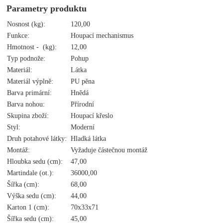
Parametry produktu
Nosnost (kg):
120,00
Funkce:
Houpací mechanismus
Hmotnost - (kg):
12,00
Typ podnože:
Pohup
Materiál:
Látka
Materiál výplně:
PU pěna
Barva primární:
Hnědá
Barva nohou:
Přírodní
Skupina zboží:
Houpací křeslo
Styl:
Moderní
Druh potahové látky:
Hladká látka
Montáž:
Vyžaduje částečnou montáž
Hloubka sedu (cm):
47,00
Martindale (ot.):
36000,00
Šířka (cm):
68,00
Výška sedu (cm):
44,00
Karton 1 (cm):
70x33x71
Šířka sedu (cm):
45,00