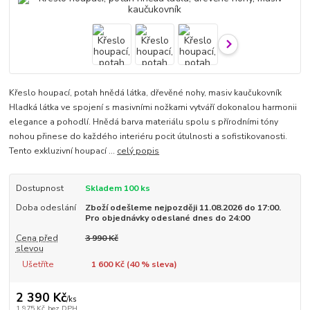
Křeslo houpací, potah hnědá látka, dřevěné nohy, masiv kaučukovník
Hladká látka ve spojení s masivními nožkami vytváří dokonalou harmonii
elegance a pohodlí. Hnědá barva materiálu spolu s přírodními tóny
nohou přinese do každého interiéru pocit útulnosti a sofistikovanosti.
Tento exkluzivní houpací ...
celý popis
Dostupnost
Skladem 100 ks
Doba odeslání
Zboží odešleme nejpozději 11.08.2026 do 17:00.
Pro objednávky odeslané dnes do 24:00
Cena před
3 990 Kč
slevou
Ušetříte
1 600 Kč (
40
% sleva)
2 390 Kč
/
ks
1 975 Kč
bez DPH