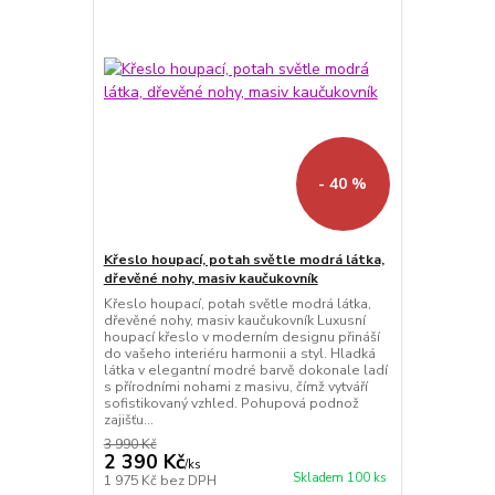
- 40 %
Křeslo houpací, potah světle modrá látka,
dřevěné nohy, masiv kaučukovník
Křeslo houpací, potah světle modrá látka,
dřevěné nohy, masiv kaučukovník Luxusní
houpací křeslo v moderním designu přináší
do vašeho interiéru harmonii a styl. Hladká
látka v elegantní modré barvě dokonale ladí
s přírodními nohami z masivu, čímž vytváří
sofistikovaný vzhled. Pohupová podnož
zajišťu...
3 990 Kč
2 390 Kč
/
ks
Skladem 100 ks
1 975 Kč
bez DPH