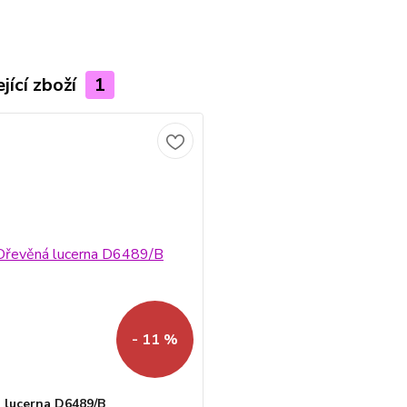
jící zboží
1
- 11 %
 lucerna D6489/B