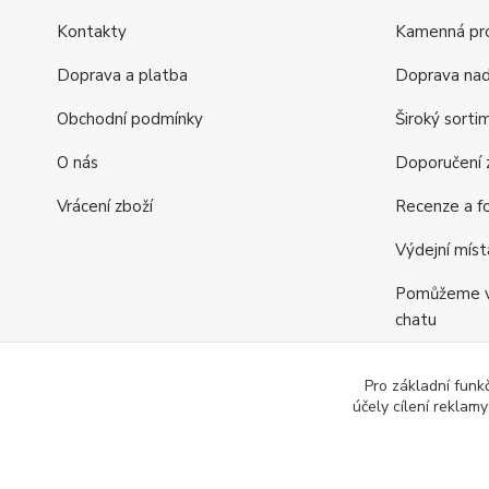
Kontakty
Kamenná pr
Doprava a platba
Doprava na
Obchodní podmínky
Široký sorti
O nás
Doporučení z
Vrácení zboží
Recenze a fo
Výdejní míst
Pomůžeme vá
chatu
Věrnostní p
Pro základní funk
účely cílení reklam
Jsme tu pro v