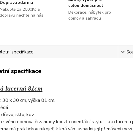
Doprava zdarma
celou domácnost
Nakupte za 2500Kč a
Dekorace, nábytek pro
dopravu nechte na nás
domov a zahradu
etní specifikace
Sou
tní specifikace
á lucerná 81cm
: 30 x 30 cm, výška 81 cm.
nědá.
 dřevo, sklo, kov.
 svého domova či zahrady kouzlo orientální stylu. Tato lucerna j
erna má praktickou rukojeť, která vám usnadní její přenášení me