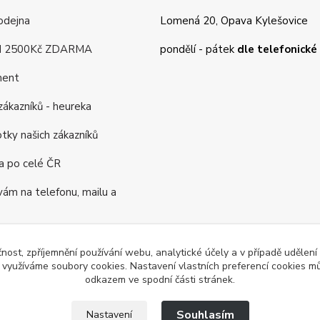
odejna
Lomená 20, Opava Kylešovice
d 2500Kč ZDARMA
pondělí - pátek
dle telefonick
ment
ákazníků - heureka
tky našich zákazníků
a po celé ČR
m na telefonu, mailu a
rogram
čnost, zpříjemnění používání webu, analytické účely a v případě udělení
y využíváme soubory cookies. Nastavení vlastních preferencí cookies mů
ás již 16 let
odkazem ve spodní části stránek.
Souhlasím
Nastavení