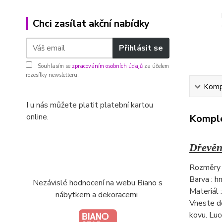
Chci zasílat akční nabídky
Přihlásit se
Souhlasím se
zpracováním osobních údajů
za účelem
rozesílky newsletteru.
Kompl
I u nás můžete platit platební kartou
online.
Komple
Dřevěn
Rozměry 
Barva : h
Nezávislé hodnocení na webu Biano s
Materiál :
nábytkem a dekoracemi
Vneste do
kovu. Luc