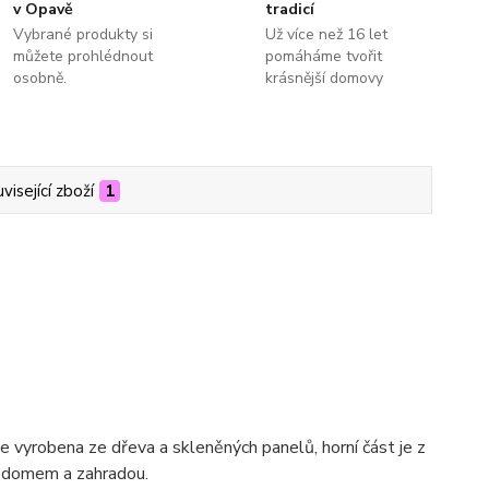
v Opavě
tradicí
Vybrané produkty si
Už více než 16 let
můžete prohlédnout
pomáháme tvořit
osobně.
krásnější domovy
visející zboží
1
e vyrobena ze dřeva a skleněných panelů, horní část je z
zi domem a zahradou.