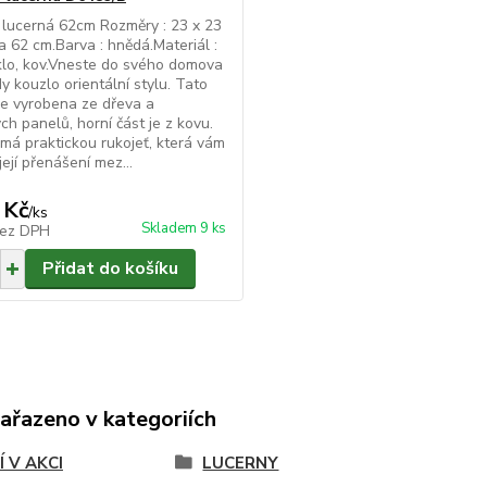
lucerná 62cm Rozměry : 23 x 23
a 62 cm.Barva : hnědá.Materiál :
klo, kov.Vneste do svého domova
dy kouzlo orientální stylu. Tato
je vyrobena ze dřeva a
ch panelů, horní část je z kovu.
má praktickou rukojeť, která vám
ejí přenášení mez...
 Kč
/
ks
Skladem 9 ks
ez DPH
Přidat do košíku
zařazeno v kategoriích
Í V AKCI
LUCERNY