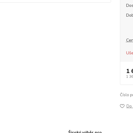
Dos
Dob
Cen
Uše
1 
1 3
Číslo p
Do 
Široký výběr pro