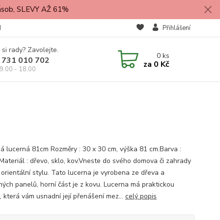
zásob, SLEVY AŽ 61%
M
Přihlášení
 si rady? Zavolejte.
0
ks
 731 010 702
za
0 Kč
9.00 - 18.00
á lucerná 81cm Rozměry : 30 x 30 cm, výška 81 cm.Barva :
Materiál : dřevo, sklo, kov.Vneste do svého domova či zahrady
 orientální stylu. Tato lucerna je vyrobena ze dřeva a
ných panelů, horní část je z kovu. Lucerna má praktickou
, která vám usnadní její přenášení mez...
celý popis