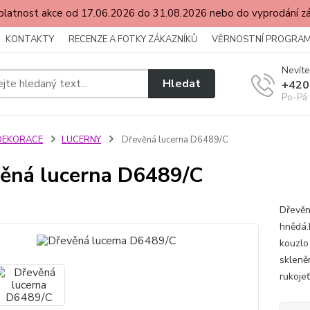
latnost akce od 17.06.2026 do 31.08.2026 nebo do vyprodání 
KONTAKTY
RECENZE A FOTKY ZÁKAZNÍKŮ
VĚRNOSTNÍ PROGRA
Nevíte
Hledat
+420
Po-Pá 
DEKORACE
LUCERNY
Dřevěná lucerna D6489/C
ěná lucerna D6489/C
Dřevěn
hnědá.
kouzlo
skleně
rukojeť