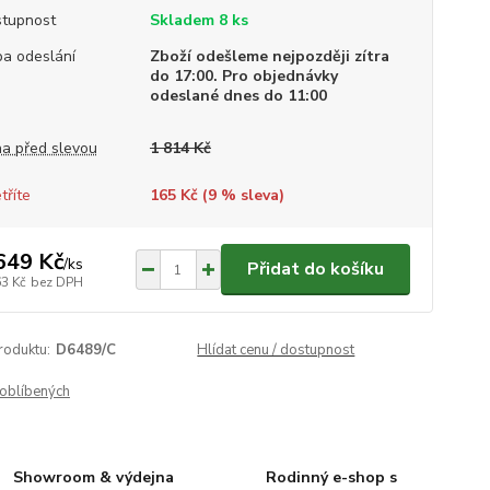
tupnost
Skladem 8 ks
a odeslání
Zboží odešleme nejpozději zítra
do 17:00. Pro objednávky
odeslané dnes do 11:00
a před slevou
1 814 Kč
tříte
165 Kč (
9
% sleva)
649 Kč
/
ks
Přidat do košíku
63 Kč
bez DPH
roduktu:
D6489/C
Hlídat cenu / dostupnost
oblíbených
Showroom & výdejna
Rodinný e-shop s