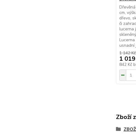
Dřevěná 
cm, výšk
dřevo, s
či zahra
lucerna 
skleněný
Lucerna 
usnadní j
1 142 Kč
1 019
842 Kč
b
Zboží 
ZBOŽ