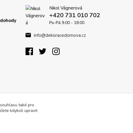
Nikol Vágnerová
+420 731 010 702
é dohody
Po-Pá 9.00 - 18.00
info@dekoracedomova.cz
 souhlasu také pro
žete kdykoli upravit