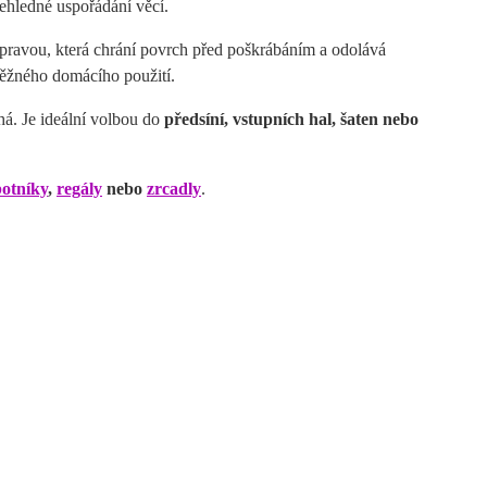
ehledné uspořádání věcí.
úpravou, která chrání povrch před poškrábáním a odolává
běžného domácího použití.
há. Je ideální volbou do
předsíní, vstupních hal, šaten nebo
botníky
,
regály
nebo
zrcadly
.