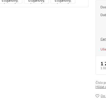
Dos
Dob
Cen
Uše
1 
1 0
Číslo p
Hlídat 
Do 