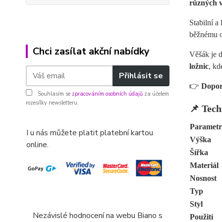
různých 
Stabilní a
běžnému o
Chci zasílat akční nabídky
Věšák je 
ložnic
, kd
Přihlásit se
👉
Dopor
Souhlasím se
zpracováním osobních údajů
za účelem
rozesílky newsletteru.
📌
Tech
Parametr
I u nás můžete platit platební kartou
Výška
online.
Šířka
Materiál
Nosnost
Typ
Styl
Nezávislé hodnocení na webu Biano s
Použití