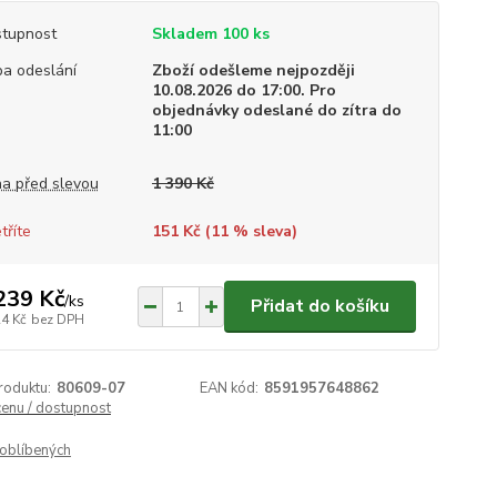
tupnost
Skladem 100 ks
a odeslání
Zboží odešleme nejpozději
10.08.2026 do 17:00. Pro
objednávky odeslané do zítra do
11:00
a před slevou
1 390 Kč
tříte
151 Kč (
11
% sleva)
239 Kč
/
ks
Přidat do košíku
24 Kč
bez DPH
roduktu:
80609-07
EAN kód:
8591957648862
cenu / dostupnost
oblíbených