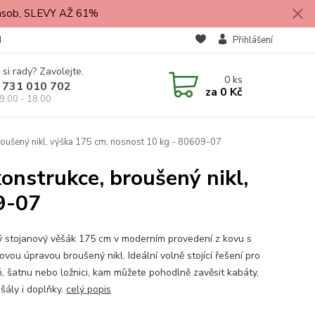
zásob, SLEVY AŽ 61%
M
Přihlášení
 si rady? Zavolejte.
0
ks
 731 010 702
za
0 Kč
9.00 - 18.00
roušený nikl, výška 175 cm, nosnost 10 kg - 80609-07
onstrukce, broušený nikl,
9-07
ý stojanový věšák 175 cm v moderním provedení z kovu s
vou úpravou broušený nikl. Ideální volně stojící řešení pro
ň, šatnu nebo ložnici, kam můžete pohodlně zavěsit kabáty,
šály i doplňky.
celý popis