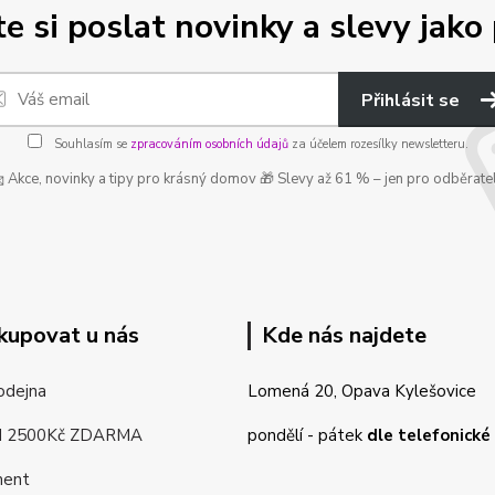
e si poslat novinky a slevy jako 
Přihlásit se
Souhlasím se
zpracováním osobních údajů
za účelem rozesílky newsletteru.
 Akce, novinky a tipy pro krásný domov 🎁 Slevy až 61 % – jen pro odběrate
kupovat u nás
Kde nás najdete
odejna
Lomená 20, Opava Kylešovice
d 2500Kč ZDARMA
pondělí - pátek
dle telefonick
ment