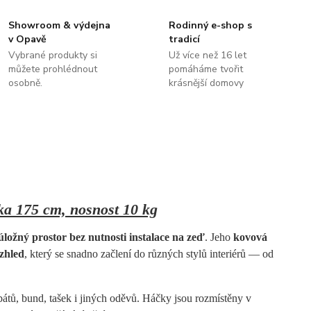
Showroom & výdejna
Rodinný e-shop s
v Opavě
tradicí
Vybrané produkty si
Už více než 16 let
můžete prohlédnout
pomáháme tvořit
osobně.
krásnější domovy
ka 175 cm, nosnost 10 kg
úložný prostor bez nutnosti instalace na zeď
. Jeho
kovová
zhled
, který se snadno začlení do různých stylů interiérů — od
bátů, bund, tašek i jiných oděvů. Háčky jsou rozmístěny v