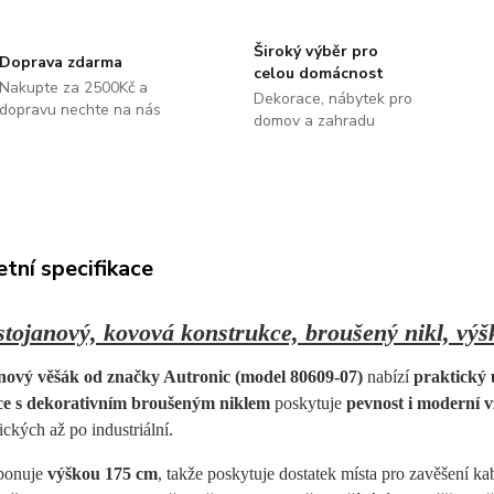
Široký výběr pro
Doprava zdarma
celou domácnost
Nakupte za 2500Kč a
Dekorace, nábytek pro
dopravu nechte na nás
domov a zahradu
tní specifikace
stojanový, kovová konstrukce, broušený nikl, výš
anový věšák od značky Autronic (model 80609-07)
nabízí
praktický 
ce s dekorativním broušeným niklem
poskytuje
pevnost i moderní v
ických až po industriální.
ponuje
výškou 175 cm
, takže poskytuje dostatek místa pro zavěšení ka