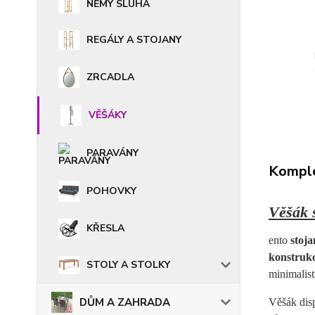
NĚMÝ SLUHA
REGÁLY A STOJANY
ZRCADLA
VĚŠÁKY
PARAVÁNY
Komple
POHOVKY
Věšák 
KŘESLA
ento
stoj
konstruk
STOLY A STOLKY
minimalist
DŮM A ZAHRADA
Věšák dis