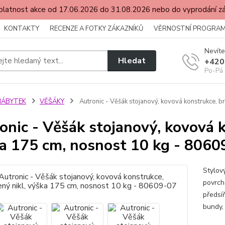
latnost akce od 17.06.2026 do 31.08.2026 nebo do vyprodání 
KONTAKTY
RECENZE A FOTKY ZÁKAZNÍKŮ
VĚRNOSTNÍ PROGRA
Nevíte
Hledat
+420
Po-Pá 
NÁBYTEK
VĚŠÁKY
Autronic - Věšák stojanový, kovová konstrukce, b
onic - Věšák stojanový, kovová k
a 175 cm, nosnost 10 kg - 8060
Stylov
povrcho
předsí
bundy, 