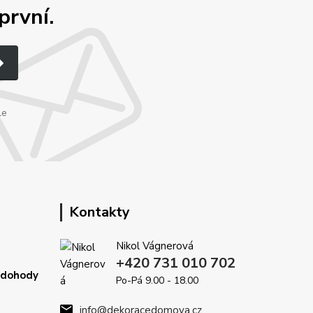
první.
le
Kontakty
Nikol Vágnerová
+420 731 010 702
é dohody
Po-Pá 9.00 - 18.00
info@dekoracedomova.cz