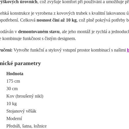
výškových úrovních
, což zvyšuje komfort při používání a umožňuje př
 lehká konstrukce je vyrobena z kovových trubek s kvalitní lakovanou 
potřebení. Celková
nosnost činí až 10 kg
, což plně pokrývá potřeby 
dodáván v
demontovaném stavu
, ale jeho montáž je rychlá a jednoduc
e kombinuje funkčnost s čistým designem.
učení:
Vytvořte funkční a stylový vstupní prostor kombinací s našimi
nické parametry
Hodnota
175 cm
30 cm
Kov (broušený nikl)
10 kg
Stojanový věšák
Moderní
Předsíň, šatna, ložnice