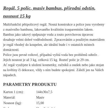
Regál, 5 polic, masiv bambus, přírodní odstín,
nosnost 15 kg
Multifunkční pětipolicový regál. Nosná konstrukce a police jsou vyrobeny
z masivního bambusu, lakovaného kvalitním trasparentním lakem.
Bambus jako takový opdpuzuje vodu a touto povrchovou úpravou
dosahuje velmi dobré voděodolnosti. Zpracováním a použitým materiálem
je regál vhodný do koupelen, ale ideální bude i v ostatních místech
domácnosti.
Police jsou pevné roštové, případná vylitá voda bez problémů odteče..
Jejich nosnost je až 3 kg, celková 15 kg. Rozteč polic je 29 cm.
Ať regál využijete k uložení kosmetiky, ručníků a osušek nebo jako stojan
na květiny či dekorace, vždy s ním budete spokojeni. Záleží jen na Vašich
nápadech.
PARAMETRY PRODUKTU
Karton 1 (cm):
144x36x7,5
Materiál:
Masiv
Nosnost (kg):
15,00