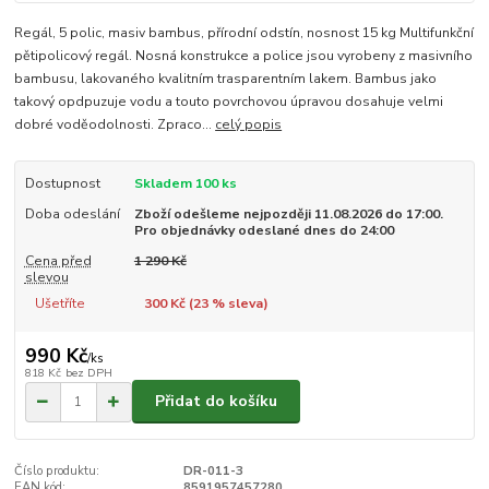
Regál, 5 polic, masiv bambus, přírodní odstín, nosnost 15 kg Multifunkční
pětipolicový regál. Nosná konstrukce a police jsou vyrobeny z masivního
bambusu, lakovaného kvalitním trasparentním lakem. Bambus jako
takový opdpuzuje vodu a touto povrchovou úpravou dosahuje velmi
dobré voděodolnosti. Zpraco...
celý popis
Dostupnost
Skladem 100 ks
Doba odeslání
Zboží odešleme nejpozději 11.08.2026 do 17:00.
Pro objednávky odeslané dnes do 24:00
Cena před
1 290 Kč
slevou
Ušetříte
300 Kč (
23
% sleva)
990 Kč
/
ks
818 Kč
bez DPH
Přidat do košíku
Číslo produktu:
DR-011-3
EAN kód:
8591957457280