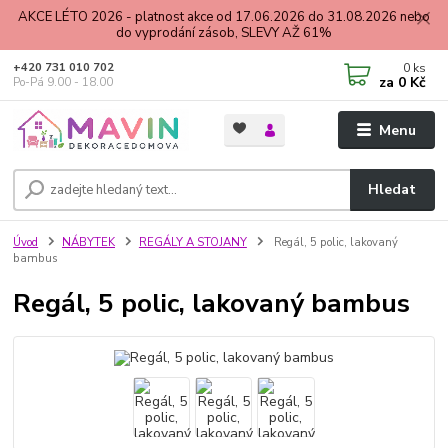
AKCE LÉTO 2026 - platnost akce od 17.06.2026 do 31.08.2026 nebo
do vyprodání zásob, SLEVY AŽ 61%
0
ks
+420 731 010 702
za
0 Kč
Po-Pá 9.00 - 18.00
Menu
Hledat
Úvod
NÁBYTEK
REGÁLY A STOJANY
Regál, 5 polic, lakovaný
bambus
Regál, 5 polic, lakovaný bambus