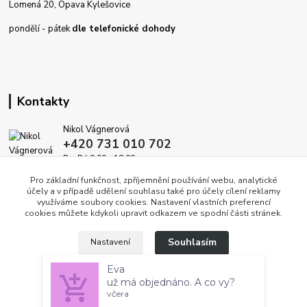
Lomená 20, Opava Kylešovice
pondělí - pátek
dle telefonické dohody
Kontakty
Nikol Vágnerová
+420 731 010 702
Po-Pá 9.00 - 18.00
Pro základní funkčnost, zpříjemnění používání webu, analytické
info@dekoracedomova.cz
účely a v případě udělení souhlasu také pro účely cílení reklamy
využíváme soubory cookies. Nastavení vlastních preferencí
cookies můžete kdykoli upravit odkazem ve spodní části stránek.
Souhlasím
Nastavení
Eva
už má objednáno. A co vy?
Copyright © 2010 — 2026 DekoraceDomova.cz, všechna práva vyhrazena.
včera
Souhlas můžete odmítnout
zde
.
Vytvořeno na
Eshop-rychle.cz
Overenyweb.cz