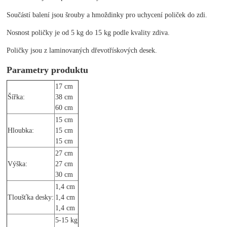
Součástí balení jsou šrouby a hmoždinky pro uchycení poliček do zdi.
Nosnost poličky je od 5 kg do 15 kg podle kvality zdiva.
Poličky jsou z laminovaných dřevotřískových desek.
Parametry produktu
17 cm
Šířka:
38 cm
60 cm
15 cm
Hloubka:
15 cm
15 cm
27 cm
Výška:
27 cm
30 cm
1,4 cm
Tloušťka desky:
1,4 cm
1,4 cm
5-15 kg