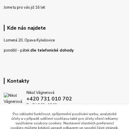
Jsme tu pro vás již 16 let
Kde nás najdete
Lomená 20, Opava Kylešovice
pondělí - pátek
dle telefonické dohody
Kontakty
Nikol Vágnerová
+420 731 010 702
Po-Pá 9.00 - 18.00
Pro základní funkčnost, zpříjemnění používání webu, analytické
info@dekoracedomova.cz
účely a v případě udělení souhlasu také pro účely cílení reklamy
využíváme soubory cookies. Nastavení vlastních preferencí
cookies můžete kdykoli upravit odkazem ve spodní části stránek.