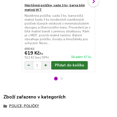
Nástěnná polička, sada 3 ks, barva bílá
Nástěnná pol
matná WT
matná GREY
Nástěnná polička, sada 3 ks, barva bílá
Nástěnná pol
matná Sada 3 ks moderních nástěnných
matná Sada 
poliček různých velikostí v minimalistickém
poliček různ
designu a čtvercového tvaru. Provedení je v
designu a ob
bílé matné barvě s jemnou strukturou. Rám
je v tmavě 
je z MDF, povrch matné lamino. Balení
strukturou. 
obsahuje poličku, šrouby a hmoždinky pro
lamino. Bale
uchycení. Nosn...
hmoždinky pr
690 Kč
750 Kč
619 Kč
669 Kč
/
ks
/
ks
Skladem 47 ks
512 Kč
bez DPH
553 Kč
bez 
Přidat do košíku
Zboží zařazeno v kategoriích
POLICE, POLIČKY