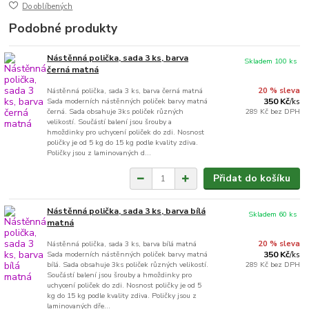
Do oblíbených
Podobné produkty
Nástěnná polička, sada 3 ks, barva
Skladem 100 ks
černá matná
Nástěnná polička, sada 3 ks, barva černá matná
20 % sleva
Sada moderních nástěnných poliček barvy matná
350 Kč
/
ks
černá. Sada obsahuje 3ks poliček různých
289 Kč
bez DPH
velikostí. Součástí balení jsou šrouby a
hmoždinky pro uchycení poliček do zdi. Nosnost
poličky je od 5 kg do 15 kg podle kvality zdiva.
Poličky jsou z laminovaných d...
Přidat do košíku
Nástěnná polička, sada 3 ks, barva bílá
Skladem 60 ks
matná
Nástěnná polička, sada 3 ks, barva bílá matná
20 % sleva
Sada moderních nástěnných poliček barvy matná
350 Kč
/
ks
bílá. Sada obsahuje 3ks poliček různých velikostí.
289 Kč
bez DPH
Součástí balení jsou šrouby a hmoždinky pro
uchycení poliček do zdi. Nosnost poličky je od 5
kg do 15 kg podle kvality zdiva. Poličky jsou z
laminovaných dře...