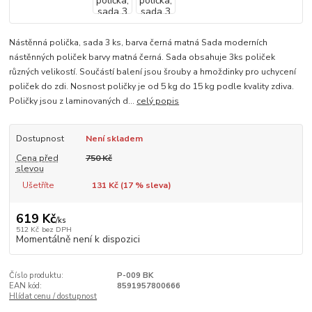
Nástěnná polička, sada 3 ks, barva černá matná Sada moderních
nástěnných poliček barvy matná černá. Sada obsahuje 3ks poliček
různých velikostí. Součástí balení jsou šrouby a hmoždinky pro uchycení
poliček do zdi. Nosnost poličky je od 5 kg do 15 kg podle kvality zdiva.
Poličky jsou z laminovaných d...
celý popis
Dostupnost
Není skladem
Cena před
750 Kč
slevou
Ušetříte
131 Kč (
17
% sleva)
619 Kč
/
ks
512 Kč
bez DPH
Momentálně není k dispozici
Číslo produktu:
P-009 BK
EAN kód:
8591957800666
Hlídat cenu / dostupnost