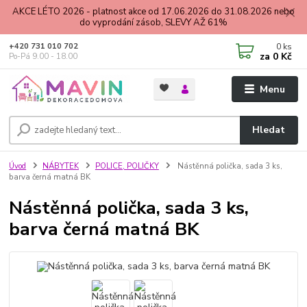
AKCE LÉTO 2026 - platnost akce od 17.06.2026 do 31.08.2026 nebo
do vyprodání zásob, SLEVY AŽ 61%
0
ks
+420 731 010 702
za
0 Kč
Po-Pá 9.00 - 18.00
Menu
Hledat
Úvod
NÁBYTEK
POLICE, POLIČKY
Nástěnná polička, sada 3 ks,
barva černá matná BK
Nástěnná polička, sada 3 ks,
barva černá matná BK