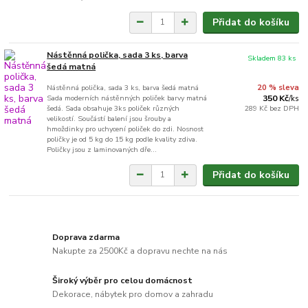
Přidat do košíku
Nástěnná polička, sada 3 ks, barva
Skladem 83 ks
šedá matná
Nástěnná polička, sada 3 ks, barva šedá matná
20 % sleva
Sada moderních nástěnných poliček barvy matná
350 Kč
/
ks
šedá. Sada obsahuje 3ks poliček různých
289 Kč
bez DPH
velikostí. Součástí balení jsou šrouby a
hmoždinky pro uchycení poliček do zdi. Nosnost
poličky je od 5 kg do 15 kg podle kvality zdiva.
Poličky jsou z laminovaných dře...
Přidat do košíku
Doprava zdarma
Nakupte za 2500Kč a dopravu nechte na nás
Široký výběr pro celou domácnost
Dekorace, nábytek pro domov a zahradu