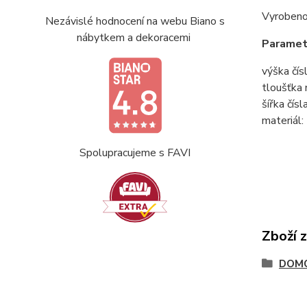
Vyrobeno
Nezávislé hodnocení na webu Biano s
nábytkem a dekoracemi
Paramet
výška čísl
tloušťka 
šířka čísla
materiál:
Spolupracujeme s FAVI
Zboží 
DOMO