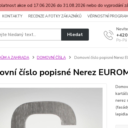
latnost akce od 17.06.2026 do 31.08.2026 nebo do vyprodání 
KONTAKTY
RECENZE A FOTKY ZÁKAZNÍKŮ
VĚRNOSTNÍ PROGRA
Nevíte
Hledat
+420
Po-Pá 
DŮM A ZAHRADA
DOMOVNÍ ČÍSLA
Domovní číslo popisné Nerez 
vní číslo popisné Nerez EUROM
Domovn
kartáčo
nerez 
(fasád
lepidl