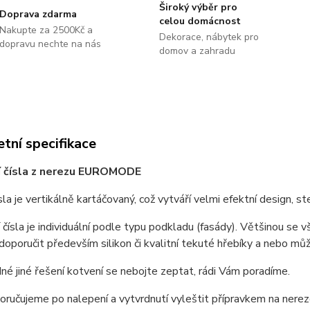
Široký výběr pro
Doprava zdarma
celou domácnost
Nakupte za 2500Kč a
Dekorace, nábytek pro
dopravu nechte na nás
domov a zahradu
tní specifikace
 čísla z nerezu EUROMODE
sla je vertikálně kartáčovaný, což vytváří velmi efektní design, st
čísla je individuální podle typu podkladu (fasády). Většinou se v
poručit především silikon či kvalitní tekuté hřebíky a nebo můž
né jiné řešení kotvení se nebojte zeptat, rádi Vám poradíme.
oručujeme po nalepení a vytvrdnutí vyleštit přípravkem na nerez