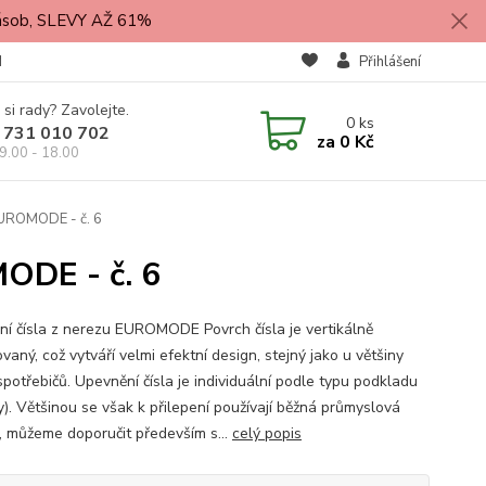
zásob, SLEVY AŽ 61%
M
Přihlášení
 si rady? Zavolejte.
0
ks
 731 010 702
za
0 Kč
9.00 - 18.00
EUROMODE - č. 6
ODE - č. 6
í čísla z nerezu EUROMODE Povrch čísla je vertikálně
vaný, což vytváří velmi efektní design, stejný jako u většiny
spotřebičů. Upevnění čísla je individuální podle typu podkladu
y). Většinou se však k přilepení používají běžná průmyslová
a, můžeme doporučit především s...
celý popis