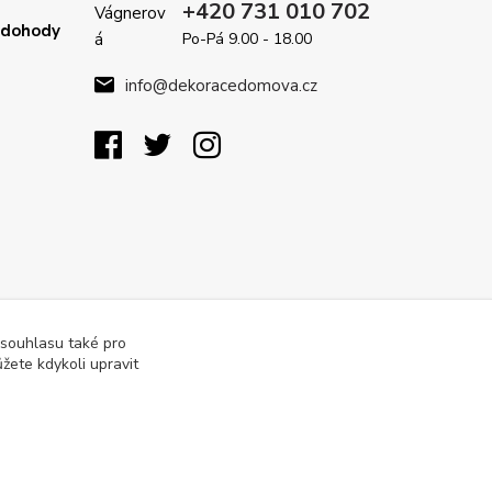
+420 731 010 702
é dohody
Po-Pá 9.00 - 18.00
info@dekoracedomova.cz
 souhlasu také pro
žete kdykoli upravit