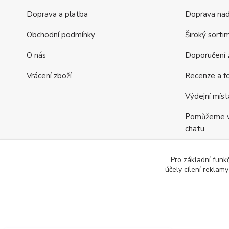
Doprava a platba
Doprava na
Obchodní podmínky
Široký sorti
O nás
Doporučení z
Vrácení zboží
Recenze a fo
Výdejní míst
Pomůžeme vá
chatu
Věrnostní p
Pro základní funk
Jsme tu pro v
účely cílení reklam
Eva
už má objednáno. A co vy?