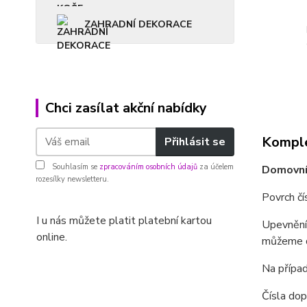
ZAHRADNÍ DEKORACE
Chci zasílat akční nabídky
Komple
Přihlásit se
Souhlasím se
zpracováním osobních údajů
za účelem
Domovní
rozesílky newsletteru.
Povrch čí
I u nás můžete platit platební kartou
Upevnění 
online.
můžeme do
Na případ
Čísla dop