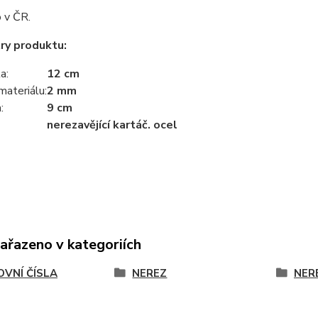
 v ČR.
ry produktu:
a:
12 cm
materiálu:
2 mm
:
9 cm
nerezavějící kartáč. ocel
zařazeno v kategoriích
VNÍ ČÍSLA
NEREZ
NER