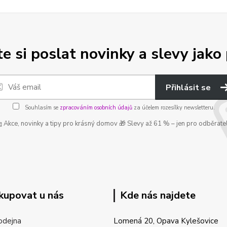
e si poslat novinky a slevy jako 
Přihlásit se
Souhlasím se
zpracováním osobních údajů
za účelem rozesílky newsletteru.
 Akce, novinky a tipy pro krásný domov 🎁 Slevy až 61 % – jen pro odběrate
kupovat u nás
Kde nás najdete
odejna
Lomená 20, Opava Kylešovice