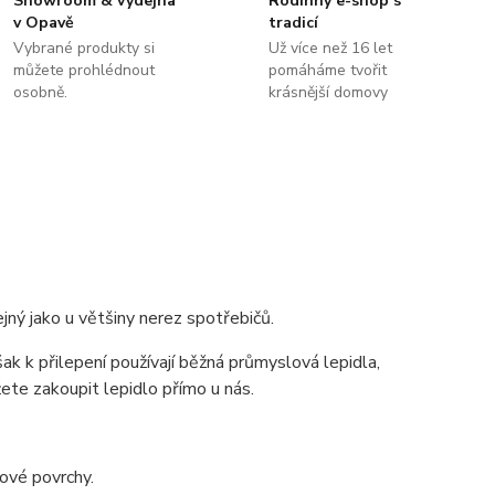
Showroom & výdejna
Rodinný e-shop s
v Opavě
tradicí
Vybrané produkty si
Už více než 16 let
můžete prohlédnout
pomáháme tvořit
osobně.
krásnější domovy
ejný jako u většiny nerez spotřebičů.
šak k přilepení používají běžná průmyslová lepidla,
ete zakoupit lepidlo přímo u nás.
ové povrchy.