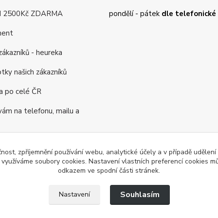
d 2500Kč ZDARMA
pondělí - pátek
dle telefonick
ment
ákazníků - heureka
tky našich zákazníků
a po celé ČR
m na telefonu, mailu a
rogram
čnost, zpříjemnění používání webu, analytické účely a v případě udělení
ás již 16 let
y využíváme soubory cookies. Nastavení vlastních preferencí cookies mů
odkazem ve spodní části stránek.
Souhlasím
Nastavení