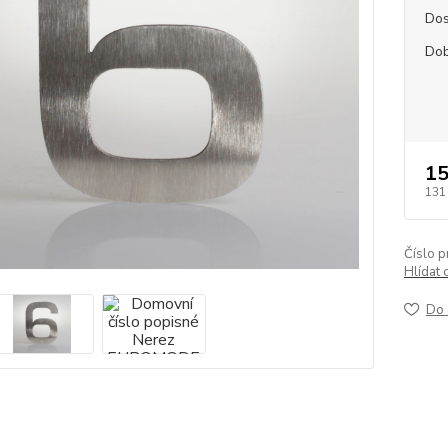
Dos
Dob
15
131
Číslo p
Hlídat 
Do 