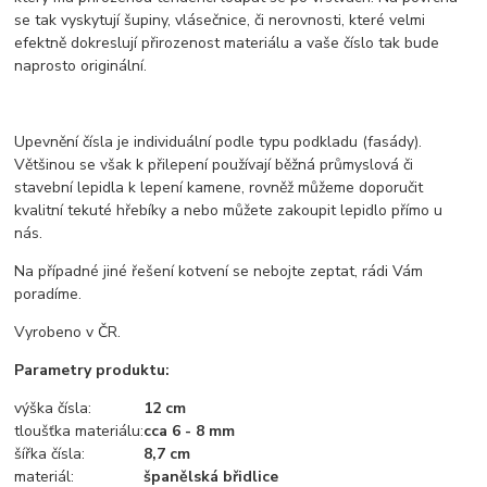
se tak vyskytují šupiny, vlásečnice, či nerovnosti, které velmi
efektně dokreslují přirozenost materiálu a vaše číslo tak bude
naprosto originální.
Upevnění čísla je individuální podle typu podkladu (fasády).
Většinou se však k přilepení používají běžná průmyslová či
stavební lepidla k lepení kamene, rovněž můžeme doporučit
kvalitní tekuté hřebíky a nebo můžete zakoupit lepidlo přímo u
nás.
Na případné jiné řešení kotvení se nebojte zeptat, rádi Vám
poradíme.
Vyrobeno v ČR.
Parametry produktu:
výška čísla:
12 cm
tloušťka materiálu:
cca 6 - 8 mm
šířka čísla:
8,7
cm
materiál:
španělská břidlice