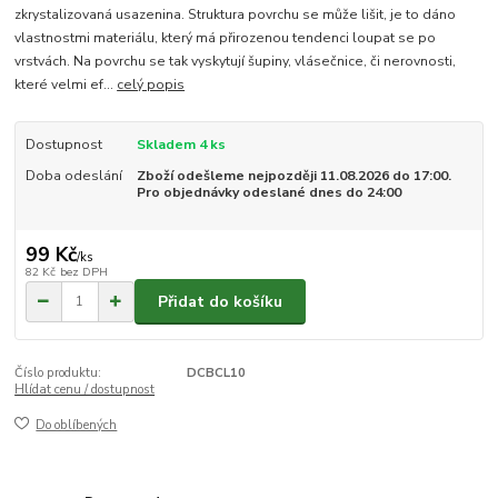
zkrystalizovaná usazenina. Struktura povrchu se může lišit, je to dáno
vlastnostmi materiálu, který má přirozenou tendenci loupat se po
vrstvách. Na povrchu se tak vyskytují šupiny, vlásečnice, či nerovnosti,
které velmi ef...
celý popis
Dostupnost
Skladem 4 ks
Doba odeslání
Zboží odešleme nejpozději 11.08.2026 do 17:00.
Pro objednávky odeslané dnes do 24:00
99 Kč
/
ks
82 Kč
bez DPH
Přidat do košíku
Číslo produktu:
DCBCL10
Hlídat cenu / dostupnost
Do oblíbených