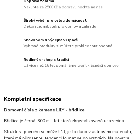
Doprava zdarma
Nakupte za 2500Kč a dopravu nechte na nás
Široký výběr pro celou domácnost
Dekorace, nábytek pro domov a zahradu
Showroom & výdejna v Opavě
Vybrané produkty si můžete prohlédnout osobně.
Rodinný e-shop s tradicí
Už více než 16 let pomáháme tvořit krásnější domovy
Kompletní specifikace
Domovní čísla z kamene LILY - břidlice
Břidlice je černá, 300 mil. let stará zkrystalizovaná usazenina.
Struktura povrchu se může lišit, je to dáno vlastnostmi materiálu,
který má přirozenou tendenci loupat se po vrstvách. Na povrchu