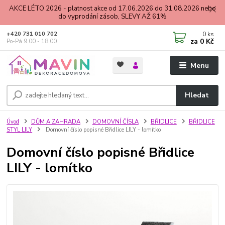
AKCE LÉTO 2026 - platnost akce od 17.06.2026 do 31.08.2026 nebo
do vyprodání zásob, SLEVY AŽ 61%
0
ks
+420 731 010 702
za
0 Kč
Po-Pá 9.00 - 18.00
Menu
Hledat
Úvod
DŮM A ZAHRADA
DOMOVNÍ ČÍSLA
BŘIDLICE
BŘIDLICE
STYL LILY
Domovní číslo popisné Břidlice LILY - lomítko
Domovní číslo popisné Břidlice
LILY - lomítko