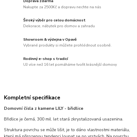
Doprava zdarma
Nakupte za 2500Kč a dopravu nechte na nás
Široký výběr pro celou domácnost
Dekorace, nábytek pro domov a zahradu
Showroom & výdejna v Opavě
Vybrané produkty si můžete prohlédnout osobně.
Rodinný e-shop s tradicí
Už více než 16 let pomáháme tvořit krásnější domovy
Kompletní specifikace
Domovní čísla z kamene LILY - břidlice
Břidlice je černá, 300 mil. let stará zkrystalizovaná usazenina.
Struktura povrchu se může lišit, je to dáno vlastnostmi materiálu,
který má přirozenou tendenci loupat se po vrstvách. Na povrchu