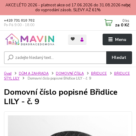
AKCE LÉTO 2026 - platnost akce od 17.06.2026 do 31.08.2026 nebo
do vyprodání zásob, SLEVY AŽ 61%
0
ks
+420 731 010 702
za
0 Kč
Po-Pá 9.00 - 18.00
Menu
Hledat
Úvod
DŮM A ZAHRADA
DOMOVNÍ ČÍSLA
BŘIDLICE
BŘIDLICE
STYL LILY
Domovní číslo popisné Břidlice LILY - č. 9
Domovní číslo popisné Břidlice
LILY - č. 9