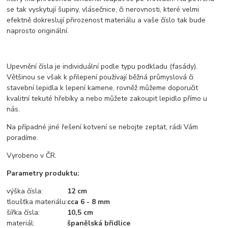
se tak vyskytují šupiny, vlásečnice, či nerovnosti, které velmi
efektně dokreslují přirozenost materiálu a vaše číslo tak bude
naprosto originální.
Upevnění čísla je individuální podle typu podkladu (fasády).
Většinou se však k přilepení používají běžná průmyslová či
stavební lepidla k lepení kamene, rovněž můžeme doporučit
kvalitní tekuté hřebíky a nebo můžete zakoupit lepidlo přímo u
nás.
Na případné jiné řešení kotvení se nebojte zeptat, rádi Vám
poradíme.
Vyrobeno v ČR.
Parametry produktu:
výška čísla:
12 cm
tloušťka materiálu:
cca 6 - 8 mm
šířka čísla:
10,5
cm
materiál:
španělská břidlice