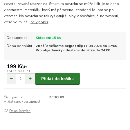
zkrystalizovaná usazenina. Struktura povrchu se může lišit, je to dáno
vlastnostmi materiálu, který má přirozenou tendenci loupat se po
vrstvách. Na povrchu se tak vyskytují šupiny, vlásečnice, či nerovnosti,
které velmi ef...
celý popis
Dostupnost
Skladem 15 ks
Doba odeslání
Zboží odešleme nejpozději 11.08.2026 do 17:00.
Pro objednávky odeslané do zítra do 24:00
199 Kč
/
ks
164 Kč
bez DPH
Přidat do košíku
Číslo produktu:
DCBCL09
Hlídat cenu / dostupnost
Do oblíbených