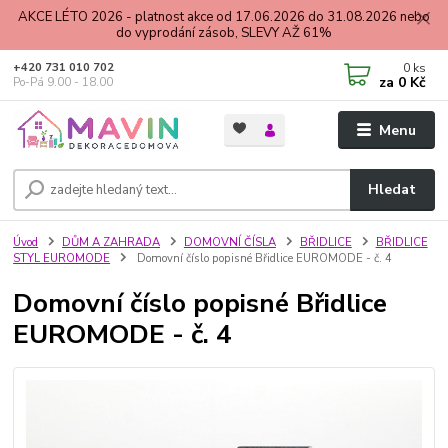
AKCE LÉTO 2026 - platnost akce od 17.06.2026 do 31.08.2026 nebo
do vyprodání zásob, SLEVY AŽ 61%
0
ks
+420 731 010 702
za
0 Kč
Po-Pá 9.00 - 18.00
Menu
Hledat
Úvod
DŮM A ZAHRADA
DOMOVNÍ ČÍSLA
BŘIDLICE
BŘIDLICE
STYL EUROMODE
Domovní číslo popisné Břidlice EUROMODE - č. 4
Domovní číslo popisné Břidlice
EUROMODE - č. 4