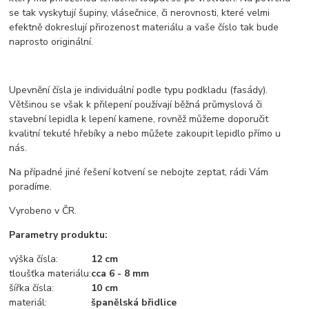
se tak vyskytují šupiny, vlásečnice, či nerovnosti, které velmi
efektně dokreslují přirozenost materiálu a vaše číslo tak bude
naprosto originální.
Upevnění čísla je individuální podle typu podkladu (fasády).
Většinou se však k přilepení používají běžná průmyslová či
stavební lepidla k lepení kamene, rovněž můžeme doporučit
kvalitní tekuté hřebíky a nebo můžete zakoupit lepidlo přímo u
nás.
Na případné jiné řešení kotvení se nebojte zeptat, rádi Vám
poradíme.
Vyrobeno v ČR.
Parametry produktu:
výška čísla:
12 cm
tloušťka materiálu:
cca 6 - 8 mm
šířka čísla:
10
cm
materiál:
španělská břidlice