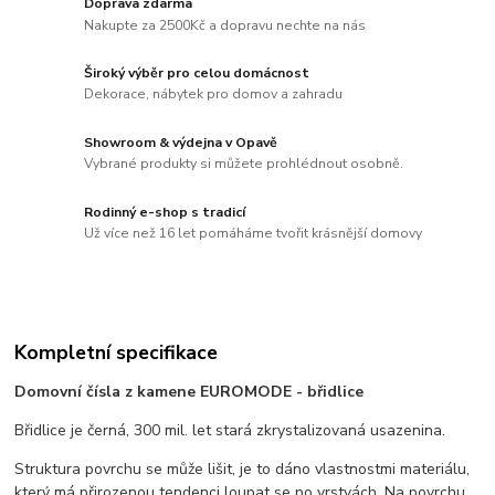
Doprava zdarma
Nakupte za 2500Kč a dopravu nechte na nás
Široký výběr pro celou domácnost
Dekorace, nábytek pro domov a zahradu
Showroom & výdejna v Opavě
Vybrané produkty si můžete prohlédnout osobně.
Rodinný e-shop s tradicí
Už více než 16 let pomáháme tvořit krásnější domovy
Kompletní specifikace
Domovní čísla z kamene EUROMODE - břidlice
Břidlice je černá, 300 mil. let stará zkrystalizovaná usazenina.
Struktura povrchu se může lišit, je to dáno vlastnostmi materiálu,
který má přirozenou tendenci loupat se po vrstvách. Na povrchu