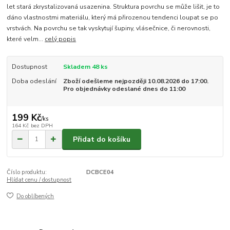
let stará zkrystalizovaná usazenina. Struktura povrchu se může lišit, je to
dáno vlastnostmi materiálu, který má přirozenou tendenci loupat se po
vrstvách. Na povrchu se tak vyskytují šupiny, vlásečnice, či nerovnosti,
které velm...
celý popis
Dostupnost
Skladem 48 ks
Doba odeslání
Zboží odešleme nejpozději 10.08.2026 do 17:00.
Pro objednávky odeslané dnes do 11:00
199 Kč
/
ks
164 Kč
bez DPH
Přidat do košíku
Číslo produktu:
DCBCE04
Hlídat cenu / dostupnost
Do oblíbených