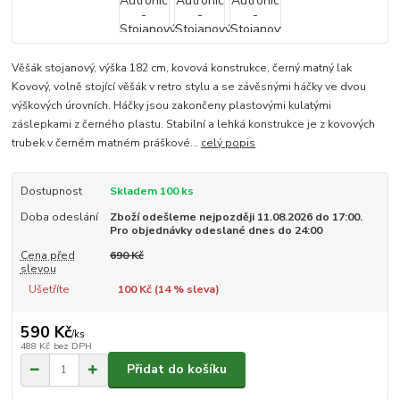
Věšák stojanový, výška 182 cm, kovová konstrukce, černý matný lak
Kovový, volně stojící věšák v retro stylu a se závěsnými háčky ve dvou
výškových úrovních. Háčky jsou zakončeny plastovými kulatými
záslepkami z černého plastu. Stabilní a lehká konstrukce je z kovových
trubek v černém matném práškové...
celý popis
Dostupnost
Skladem 100 ks
Doba odeslání
Zboží odešleme nejpozději 11.08.2026 do 17:00.
Pro objednávky odeslané dnes do 24:00
Cena před
690 Kč
slevou
Ušetříte
100 Kč (
14
% sleva)
590 Kč
/
ks
488 Kč
bez DPH
Přidat do košíku