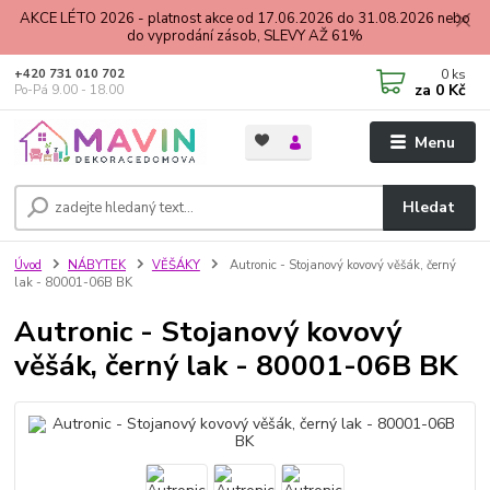
AKCE LÉTO 2026 - platnost akce od 17.06.2026 do 31.08.2026 nebo
do vyprodání zásob, SLEVY AŽ 61%
0
ks
+420 731 010 702
za
0 Kč
Po-Pá 9.00 - 18.00
Menu
Hledat
Úvod
NÁBYTEK
VĚŠÁKY
Autronic - Stojanový kovový věšák, černý
lak - 80001-06B BK
Autronic - Stojanový kovový
věšák, černý lak - 80001-06B BK