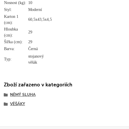
Nosnost (kg):
10
Styl:
Moderní
Karton 1
60,5x43,5x4,5
(cm):
Hloubka
29
(cm):
Šířka (cm):
29
Barva:
Černá
stojanový
Typ:
věšák
Zboží zařazeno v kategoriích
NĚMÝ SLUHA
VĚŠÁKY