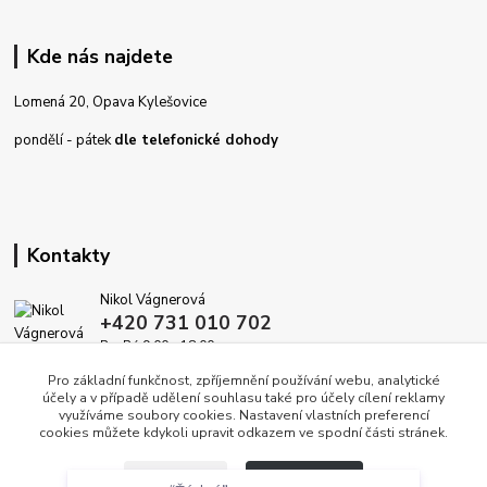
Kde nás najdete
Lomená 20, Opava Kylešovice
pondělí - pátek
dle telefonické dohody
Kontakty
Nikol Vágnerová
+420 731 010 702
Po-Pá 9.00 - 18.00
Pro základní funkčnost, zpříjemnění používání webu, analytické
info@dekoracedomova.cz
účely a v případě udělení souhlasu také pro účely cílení reklamy
využíváme soubory cookies. Nastavení vlastních preferencí
cookies můžete kdykoli upravit odkazem ve spodní části stránek.
Souhlasím
“Žádná”
Nastavení